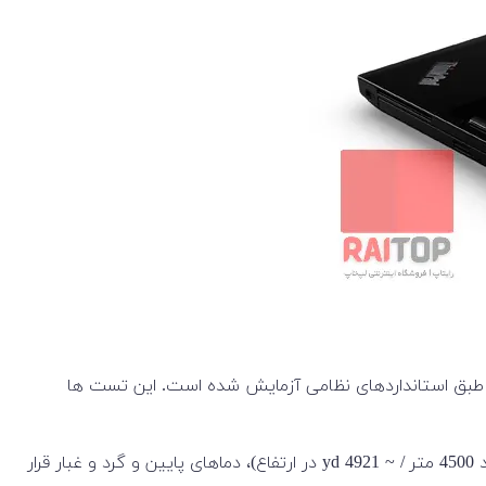
 طبق استانداردهای نظامی آزمایش شده است. این تست ها
از جمله موارد دیگر، دستگاه های تست در معرض محیط های نامطلوب مانند فشار بالا، رطوبت، دمای بالا، تغییرات دما، فشار کم هوا (حدود 4500 متر / ~ 4921 yd در ارتفاع)، دماهای پایین و گرد و غبار قرار