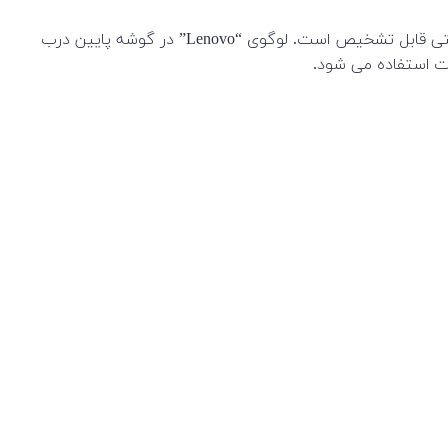
ThinkPad L560 از یک بدنه ساخته شده از پلاستیک سیاه رنگ با سطح کمی زبر استفاده می کند. طراحی معمولی سری ThinkPad به راحتی قابل تشخیص است. لوگوی “Lenovo” در گوشه پایین درب