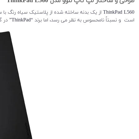
طراحی و ساختار لپ تاپ لنوو مدل ThinkPad L560
است و نسبتاً نامحسوس به نظر می رسد، اما برند “ThinkPad” در گوشه سمت چپ بالا مشخص است. نقطه i هم به عنوان LED وضعیت استفاده می شود.