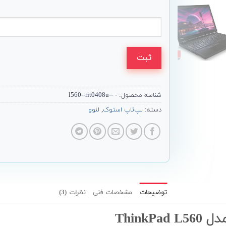
ثبت
شناسه محصول:
- --l560--rit0408u
دسته:
لپ‌تاپ استوک
,
لنوو
توضیحات
مشخصات فنی
نظرات (3)