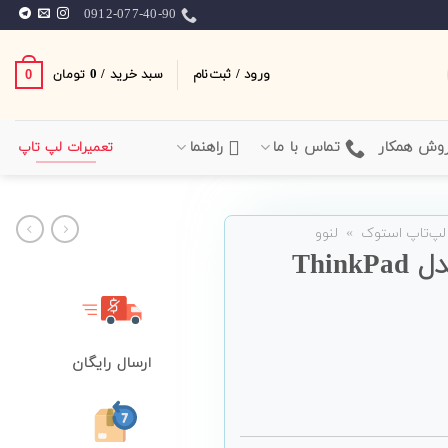
0912-077-40-90
ورود / ثبت‌نام
سبد خرید /
0
0
تومان
وش همکار
تماس با ما
راهنما
تعمیرات لپ تاپ
لپ‌تاپ استوک
»
لنوو
لپ تاپ 15 اینچی Lenovo مدل ThinkPad
ارسال رایگان