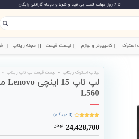
تا 7 روز مهلت تست بی قید و شرط و دوماه گارانتی رایگان
ت استوک
‌ کامپیوتر و لوازم
‌ لیست قیمت
‌ مجله رایتاپ
فر
لپتاپ استوک رایتاپ
»
لیست قیمت لپ تاپ رایتاپ
»
L560
(
3
دیدگاه)
3
امتیاز
24,428,700
تومان
4.00
از 5
امتیاز
مشتری