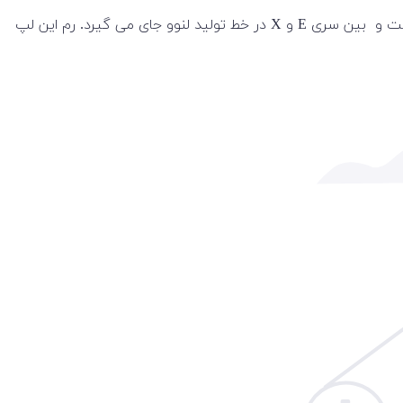
لپ تاپ 15 اینچی Lenovo مدل ThinkPad L560 یک لپ تاپ مقرون به صرفه با پردازنده‌ی نسل 6 اینتل است. سری L مقرون به صرفه است و بین سری E و X در خط تولید لنوو جای می گیرد. رم این لپ