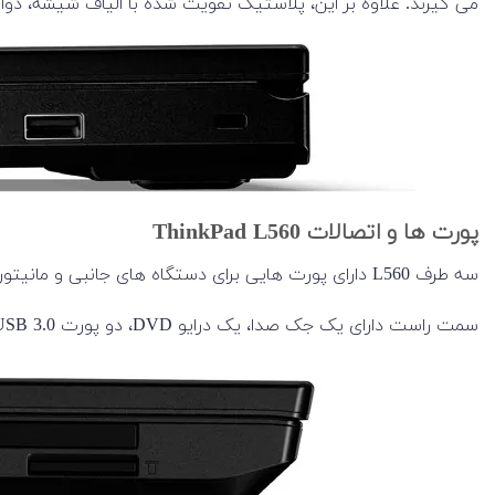
می گیرند. علاوه بر این، پلاستیک تقویت شده با الیاف شیشه، دو
پورت ها و اتصالات ThinkPad L560
سه طرف L560 دارای پورت هایی برای دستگاه های جانبی و مانیتورهای خارجی هستند. سمت چپ دارای جک پاور، mini DisplayPort، خروجی VGA، پورت USB 3.0 و کارت خوان SD است.
سمت راست دارای یک جک صدا، یک درایو DVD، دو پورت USB 3.0 دیگر و یک اسلات قفل امنیتی است. در پشت دستگاه هم یک پورت USB 3.0 دیگر و یک جک اترنت(شبکه) وجود دارد.