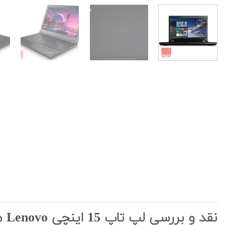
نقد و بررسی لپ تاپ 15 اینچی Lenovo مدل ThinkPad L560