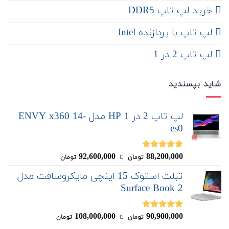
خرید لپ تاپ DDR5
لپ تاپ با پردازنده Intel
لپ تاپ 2 در 1
شاید بپسندید
لپ تاپ 2 در 1 HP مدل ENVY x360 14-
es0
92,600,000
88,200,000
نمره
5.00
تومان
‌ تا ‌
تومان
از 5
تبلت استوک 15 اینچی مایکروسافت مدل
Surface Book 2
108,000,000
90,900,000
نمره
4.75
تومان
‌ تا ‌
تومان
از 5