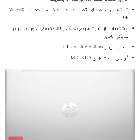
شبکه بی سیم برای اتصال در حال حرکت، از جمله تا Wi-Fi®
6E
پشتیبانی از شارژ سریع (50٪ در 30 دقیقه) بدون تاثیر بر
سایکل باتری
پشتیبانی از HP docking options
گواهی تست های MIL-STD