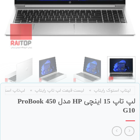
لپتاپ استوک رایتاپ
»
لیست قیمت لپ تاپ رایتاپ
»
لپ‌تاپ استوک
لپ تاپ 15 اینچی HP مدل ProBook 450
G10