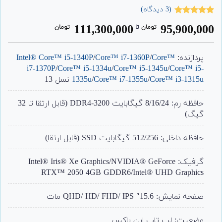
(
3
دیدگاه)
3
امتیاز
5.00
111,300,000
95,900,000
تومان
‌ تا ‌
تومان
از 5 امتیاز
مشتری
پردازنده:
Core™
/
Core™ i7-1360P
/
Intel® Core™ i5-1340P
i7-1370P
/
Core™ i5-1334u
/
Core™ i5-1345u
/
Core™ i5-
Core™ i3-1315u
/
Core™ i7-1355u
/
1335u
نسل 13
حافظه رم: 8/16/24 گیگابایت DDR4-3200 (قابل ارتقا تا 32
گیگ)
حافظه داخلی: 512/256 گیگابایت SSD (قابل ارتقا)
گرافیک: Intel® Iris® Xe Graphics/NVIDIA® GeForce
RTX™ 2050 4GB GDDR6/Intel® UHD Graphics
صفحه نمایش: 15.6″ QHD/ HD/ FHD/ IPS مات
وضعیت: لپ تاپ اپن باکس