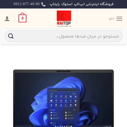
Ski
0912-077-40-90
فروشگاه اینترنتی لپ‌تاپ استوک رایتاپ
t
conten
منو
0
جستجو
برای: