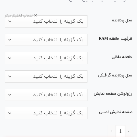
❌ انتخابِ کانفیگِ دیگر
مدل پردازنده
ظرفیت حافظه RAM
حافظه داخلی
مدل پردازنده گرافیکی
رزولوشن صفحه نمایش
صفحه نمایش لمسی
لپ تاپ 15 اینچی HP مدل ProBook 450 G10 عدد