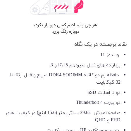
نقاط برجسته در یک نگاه
ویندوز 11
پردازنده های نسل سیزدهم i7، i5 و i3
حافظه رم دو کاناله DDR4 SODIMM سریع و قابل ارتقا تا
32 گیگابایت
دو تا اسلات SSD
دو پورت Thunderbolt 4
صفحه نمایش 39.62 سانتی متر (15.6 اینچ) در کیفیت های
FHD و QHD
دارای صفحه‌کلید HP بی‌صدا با بکلایت