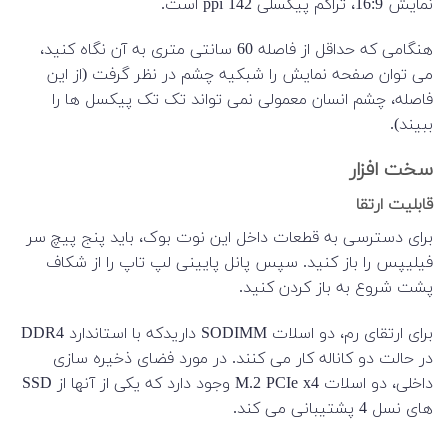
نمایش 16:9، تراکم پیکسلی 142 ppi است.
هنگامی که حداقل از فاصله 60 سانتی متری به آن نگاه کنید،
می توان صفحه نمایش را شبکیه چشم در نظر گرفت (از این
فاصله، چشم انسان معمولی نمی تواند تک تک پیکسل ها را
ببیند).
سخت افزار
قابلیت ارتقا
برای دسترسی به قطعات داخل این نوت بوک، باید پنج پیچ سر
فیلیپس را باز کنید. سپس پانل پایینی لپ تاپ را از شکاف
پشت شروع به باز کردن کنید.
برای ارتقای رم، دو اسلات SODIMM داریدکه با استاندارد DDR4
در حالت دو کاناله کار می کنند. در مورد فضای ذخیره سازی
داخلی، دو اسلات M.2 PCIe x4 وجود دارد که یکی از آنها از SSD
های نسل 4 پشتیبانی می کند.