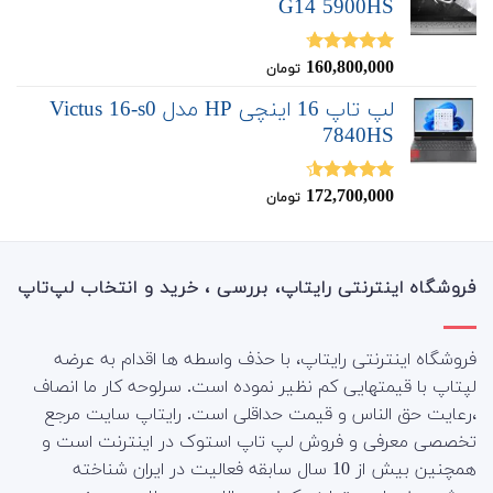
G14 5900HS
160,800,000
نمره
4.67
تومان
از 5
لپ تاپ 16 اینچی HP مدل Victus 16-s0
7840HS
172,700,000
نمره
4.50
تومان
از 5
فروشگاه اینترنتی رایتاپ، بررسی ، خرید و انتخاب لپ‌تاپ
فروشگاه اینترنتی رایتاپ، با حذف واسطه ها اقدام به عرضه
لپتاپ با قیمتهایی کم نظیر نموده است. سرلوحه کار ما انصاف
،رعایت حق الناس و قیمت حداقلی است. رایتاپ سایت مرجع
تخصصی معرفی و فروش لپ تاپ استوک در اینترنت است و
همچنین بیش از 10 سال سابقه فعالیت در ایران شناخته