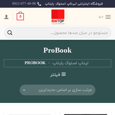
Ski
0912-077-40-90
فروشگاه اینترنتی لپ‌تاپ استوک رایتاپ
t
conten
منو
0
جستجو
برای:
ProBook
لپتاپ استوک رایتاپ
»
PROBOOK
فیلتر