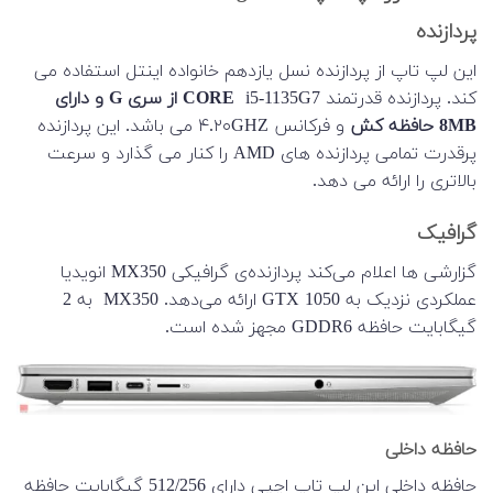
پردازنده
این لپ تاپ از پردازنده نسل یازدهم خانواده اینتل استفاده می
کند. پردازنده قدرتمند
i5-1135G7
CORE
از سری G و دارای
8MB حافظه کش
و فرکانس ۴.۲۰GHZ می باشد. این پردازنده
پرقدرت تمامی پردازنده های AMD را کنار می گذارد و سرعت
بالاتری را ارائه می دهد.
گرافیک
گزارشی ها اعلام می‌کند پردازنده‌ی گرافیکی MX350 انویدیا
عملکردی نزدیک به GTX 1050 ارائه می‌دهد.
MX350
به 2
گیگابایت حافظه
GDDR6
مجهز شده است.
حافظه داخلی
حافظه داخلی این لپ تاپ اچپی دارای 512/256 گیگابایت حافظه