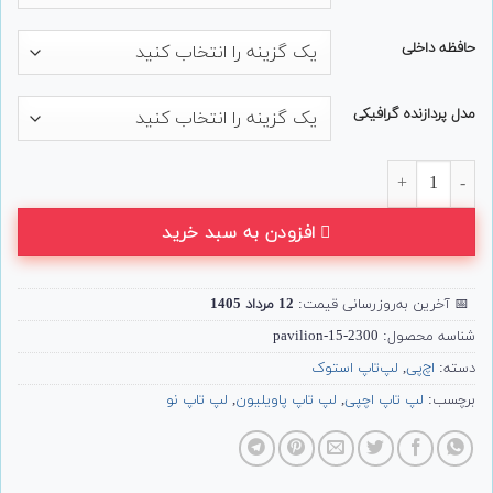
حافظه داخلی
مدل پردازنده گرافیکی
لپ تاپ 15.6 اینچی HP مدل Pavilion 15-eg0 عدد
افزودن به سبد خرید
📅
آخرین به‌روزرسانی قیمت:
12 مرداد 1405
شناسه محصول:
2300-pavilion-15
دسته:
اچ‌پی
,
لپ‌تاپ استوک
برچسب:
لپ تاپ اچپی
,
لپ تاپ پاویلیون
,
لپ تاپ نو