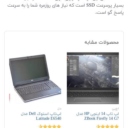
بسیار پرسرعت SSD است که نیاز های روزمره شما را به سرعت
پاسخ گو است.
محصولات مشابه
اچ‌پی
دل
لپ‌
لپ تاپ 14 اینچی HP مدل
لپ‌تاپ استوک Dell مدل
0s
Latitude E6540
ZBook Firefly 14 G7