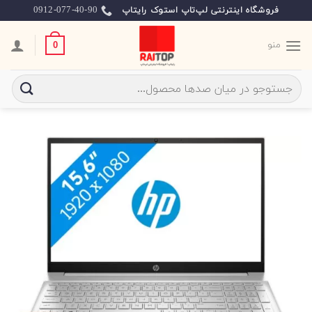
Ski
0912-077-40-90
فروشگاه اینترنتی لپ‌تاپ استوک رایتاپ
t
conten
منو
0
جستجو
برای: