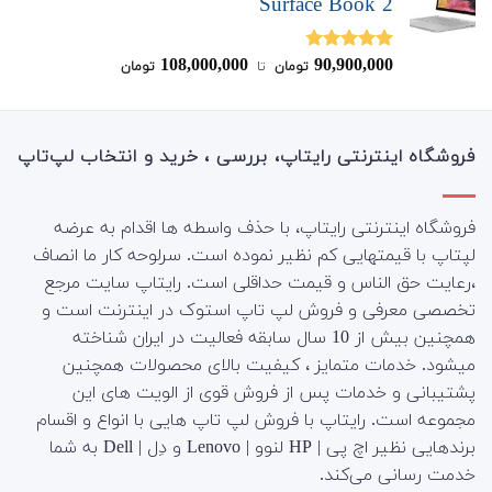
Surface Book 2
108,000,000
90,900,000
نمره
4.75
تومان
‌ تا ‌
تومان
از 5
فروشگاه اینترنتی رایتاپ، بررسی ، خرید و انتخاب لپ‌تاپ
فروشگاه اینترنتی رایتاپ، با حذف واسطه ها اقدام به عرضه
لپتاپ با قیمتهایی کم نظیر نموده است. سرلوحه کار ما انصاف
،رعایت حق الناس و قیمت حداقلی است. رایتاپ سایت مرجع
تخصصی معرفی و فروش لپ تاپ استوک در اینترنت است و
همچنین بیش از 10 سال سابقه فعالیت در ایران شناخته
میشود. خدمات متمایز ، کیفیت بالای محصولات همچنین
پشتیبانی و خدمات پس از فروش قوی از الویت های این
مجموعه است.
رایتاپ با فروش لپ تاپ هایی با انواع و اقسام
برندهایی نظیر اچ پی | HP لنوو | Lenovo و دِل | Dell به شما
خدمت رسانی می‌کند.