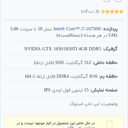
(
2
دیدگاه)
2
امتیاز
4.50
از 5 امتیاز
مشتری
پردازنده
:
Intel® Core™ i7-10750H
نسل 10 با سرعت 5.00
GHz در هر هسته (جمعا6هسته)
گرافیک
: NVIDIA GTX 1650/1650TI 4GB DDR5
حافظه داخلی
: 512 گیگابایت SSD (قابل ارتقا)
حافظه رم
: 8/16 گیگابایت DDR4 (قابل ارتقا تا 64)
صفحه نمایش
: 15 اینچی فول اچدی IPS
وضعیت: لپ تاپ استوک
در حال حاضر این محصول در انبار موجود نیست و در