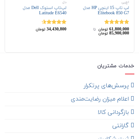
اچ‌پی
دل
اچ‌
لپ تاپ 15 اینچی HP مدل
لپ‌تاپ استوک Dell مدل
Elitebook 850 G7
Latitude E6540
مدل 15-A9
00
34,430,800
61,800,000
نمره
5.00
نمره
4.50
نم
تومان
‌ تا ‌
تومان
85,900,000
تومان
از 5
از 5
00
خدمات مشتریان
‌ پرسش‌های پرتکرار
اعلام میزان رضایت‌مندی
‌ بازگردانی کالا
گارانتی