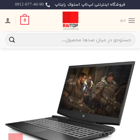
Ski
0912-077-40-90
فروشگاه اینترنتی لپ‌تاپ استوک رایتاپ
t
conten
منو
0
جستجو
برای: