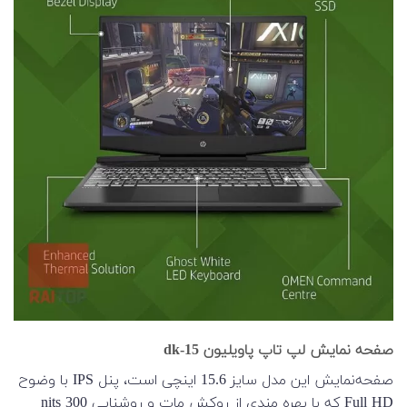
صفحه نمایش لپ تاپ پاویلیون 15-dk
صفحه‌نمایش این مدل سایز 15.6 اینچی است، پنل IPS با وضوح
Full HD که با بهره مندی از روکش مات و روشنایی 300 nits