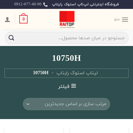
Ski
0912-077-40-90
فروشگاه اینترنتی لپ‌تاپ استوک رایتاپ
t
conten
منو
0
جستجو
برای:
10750H
لپتاپ استوک رایتاپ
»
10750H
فیلتر