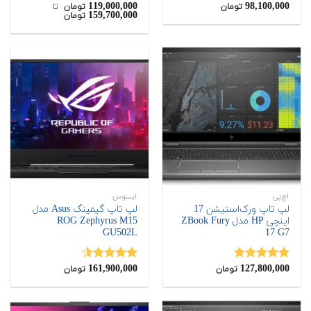
119,000,000
98,100,000
نمره
4.25
نمره
5.00
تومان
تومان
‌ تا ‌
159,700,000
تومان
از 5
از 5
اچ‌پی
ایسوس
لپ تاپ ورک‌استیشن 17
لپ تاپ گیمینگ Asus مدل
اینچی HP مدل ZBook Fury
ROG Zephyrus M15
‎GU502L
17 G7
161,900,000
127,800,000
نمره
5.00
نمره
4.50
تومان
تومان
از 5
از 5