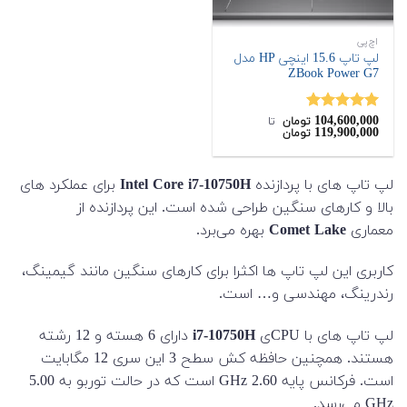
اچ‌پی
لپ تاپ 15.6 اینچی HP مدل
ZBook Power G7
104,600,000
نمره
5.00
تومان
‌ تا ‌
119,900,000
تومان
از 5
لپ تاپ های با پردازنده
Intel Core i7-10750H
برای عملکرد های
بالا و کارهای سنگین طراحی شده است. این پردازنده از
معماری
Comet Lake
بهره می‌برد.
کاربری این لپ تاپ ها اکثرا برای کارهای سنگین مانند گیمینگ،
رندرینگ، مهندسی و… است.
لپ تاپ های با CPUی
i7-10750H
دارای 6 هسته و 12 رشته
هستند. همچنین حافظه کش سطح 3 این سری 12 مگابایت
است. فرکانس پایه 2.60 GHz است که در حالت توربو به
5.00
GHz می‌رسد.