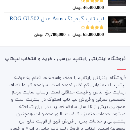
46,400,000
نمره
4.50
تومان
از 5
لپ تاپ گیمینگ Asus مدل ROG GL502
77,700,000
65,000,000
نمره
تومان
‌ تا ‌
تومان
4.00
از 5
فروشگاه اینترنتی رایتاپ، بررسی ، خرید و انتخاب لپ‌تاپ
فروشگاه اینترنتی رایتاپ، با حذف واسطه ها اقدام به عرضه
لپتاپ با قیمتهایی کم نظیر نموده است. سرلوحه کار ما انصاف
،رعایت حق الناس و قیمت حداقلی است. رایتاپ سایت مرجع
تخصصی معرفی و فروش لپ تاپ استوک در اینترنت است و
همچنین بیش از 10 سال سابقه فعالیت در ایران شناخته
میشود. خدمات متمایز ، کیفیت بالای محصولات همچنین
پشتیبانی و خدمات پس از فروش قوی از الویت های این
مجموعه است.
رایتاپ با فروش لپ تاپ هایی با انواع و اقسام