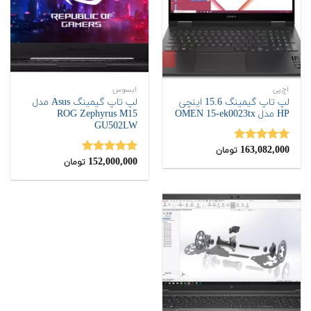
اچ‌پی
ایسوس
لپ تاپ گیمینگ 15.6 اینچی
لپ تاپ گیمینگ Asus مدل
HP مدل OMEN 15-ek0023tx
ROG Zephyrus M15
‎GU502LW
163,082,000
نمره
4.75
تومان
از 5
152,000,000
نمره
5.00
تومان
از 5