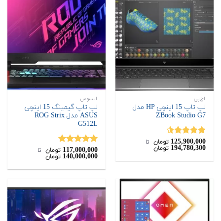
اچ‌پی
ایسوس
لپ تاپ 15 اینچی HP مدل
لپ تاپ گیمینگ 15 اینچی
ZBook Studio G7
ASUS مدل ROG Strix
G512L
125,900,000
نمره
4.50
تومان
‌ تا ‌
194,780,300
تومان
از 5
117,000,000
نمره
5.00
تومان
‌ تا ‌
140,000,000
تومان
از 5