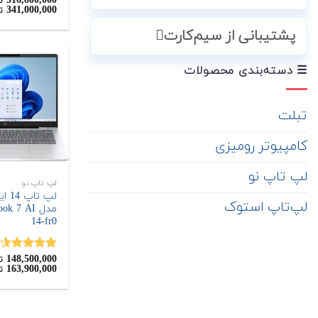
316,800,000
ت
341,000,000
ت
از 5
پشتیبانی از سیم‌کارت
☰ دسته‌بندی محصولات
تبلت
کامپیوتر رومیزی
لپ تاپ نو
لپ تاپ نو
لپ‌تاپ استوک
مدل k 7 AI
14-fr0
148,500,000
نمره
4.50
ت
163,900,000
ت
از 5