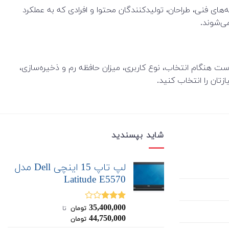
ه‌ای، دانشجویان رشته‌های فنی، طراحان، تولیدکنندگان محتوا و افرادی که به عملکرد
می‌شوند.
ه است؛ بنابراین بهتر است هنگام انتخاب، نوع کاربری، میزان حافظه رم و ذخیره‌سازی،
زتان را انتخاب کنید.
شاید بپسندید
لپ تاپ 15 اینچی Dell مدل
Latitude E5570
35,400,000
نمره
تومان
‌ تا ‌
3.00
از
44,750,000
تومان
5