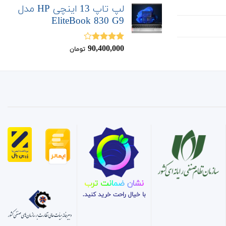
لپ تاپ 13 اینچی HP مدل
EliteBook 830 G9
90,400,000
نمره
تومان
4.00
از 5
نشان ضمانت ترب
با خیال راحت خرید کنید.