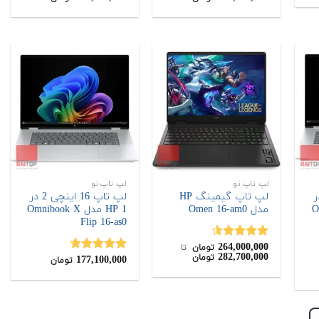
لپ تاپ نو
لپ تاپ نو
نچی 2 در
لپ تاپ گیمینگ HP
لپ تاپ 16 اینچی 2 در
Om
مدل Omen 16-am0
1 HP مدل Omnibook X
Flip 16-as0
264,000,000
نمره
4.50
تومان
‌ تا ‌
282,700,000
تومان
از 5
177,100,000
نمره
4.67
تومان
ت
از 5
:
182,600
ن.