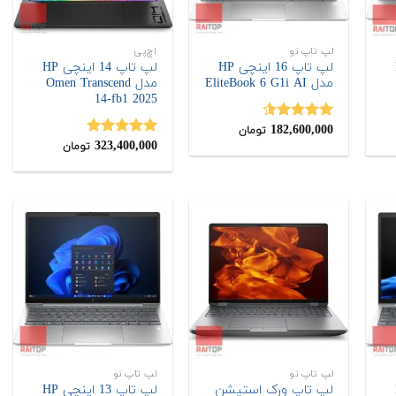
لپ تاپ نو
اچ‌پی
H
لپ تاپ 16 اینچی HP
لپ تاپ 14 اینچی HP
مدل EliteBook 6 G1i AI
مدل Omen Transcend
14-fb1 2025
182,600,000
نمره
4.50
تومان
از 5
323,400,000
نمره
5.00
تومان
از 5
لپ تاپ نو
لپ تاپ نو
H
لپ تاپ ورک استیشن
لپ تاپ 13 اینچی HP