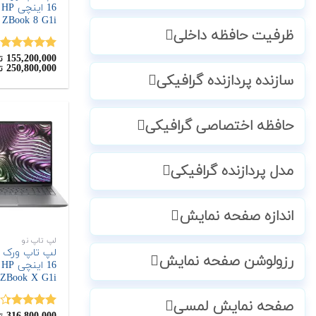
6
ZBook 8 G1i
ظرفیت حافظه داخلی
155,200,000
نمره
5.00
ت
250,800,000
ت
از 5
سازنده پردازنده گرافیکی
حافظه اختصاصی گرافیکی
مدل پردازنده گرافیکی
اندازه صفحه نمایش
لپ تاپ نو
لپ تاپ ورک 
رزولوشن صفحه نمایش
6
ZBook X G1i
صفحه نمایش لمسی
نمره
4.33