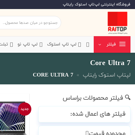
Ski
فروشگاه اینترنتی لپ‌تاپ استوک رایتاپ
t
conten
جستجو
برای:
‌لپ تاپ استوک
‌لپ تاپ نو
‌ تبل
فیلتر
Core Ultra 7
لپتاپ استوک رایتاپ
»
CORE ULTRA 7
🔍 فیلتر محصولات براساس
جدید
فیلتر های اعمال شده:
محدوده قیمت