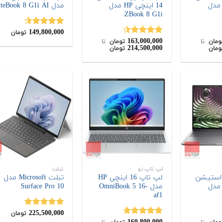
1 اینچی HP مدل
14 اینچی HP مدل
مدل EliteBook 8 G1i AI
ZBook 8 G1i
149,800,000
نمره
4.50
تومان
163,000,000
از 5
نمره
4.50
ومان
‌ تا ‌
تومان
‌ تا ‌
214,500,000
ومان
تومان
از 5
لپ تاپ نو
تبلت
استیشن
لپ تاپ 16 اینچی HP
تبلت Microsoft مدل
1 اینچی HP مدل
مدل OmniBook 5 16-
Surface Pro 10
af1
225,500,000
نمره
5.00
تومان
از 5
نمره
4.67