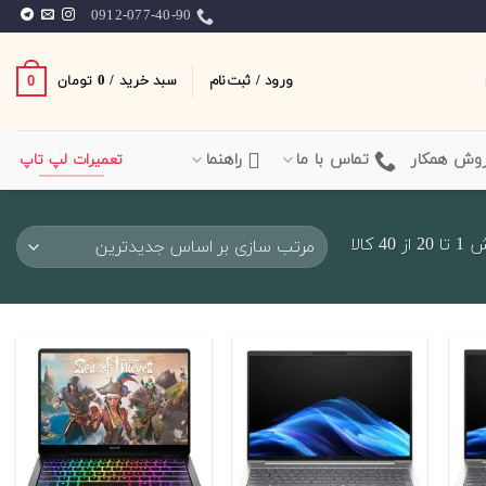
0912-077-40-90
ورود / ثبت‌نام
سبد خرید /
0
0
تومان
وش همکار
تماس با ما
راهنما
تعمیرات لپ تاپ
Sorted
4 کالا
by
latest