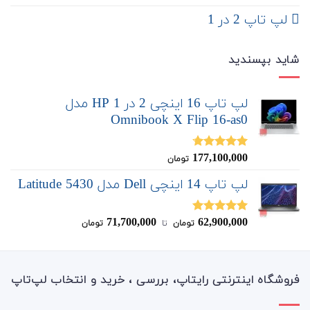
لپ تاپ 2 در 1
شاید بپسندید
لپ تاپ 16 اینچی 2 در 1 HP مدل
Omnibook X Flip 16-as0
177,100,000
نمره
4.67
تومان
از 5
لپ تاپ 14 اینچی Dell مدل Latitude 5430
71,700,000
62,900,000
نمره
5.00
تومان
‌ تا ‌
تومان
از 5
فروشگاه اینترنتی رایتاپ، بررسی ، خرید و انتخاب لپ‌تاپ