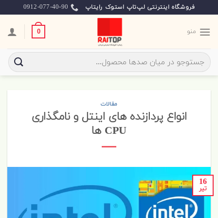
Skip
0912-077-40-90
فروشگاه اینترنتی لپ‌تاپ استوک رایتاپ
to
content
منو
0
جستجو
برای:
مقالات
انواع پردازنده های اینتل و نامگذاری
CPU ها
16
تیر