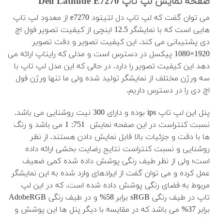
صفحه نمایش لپ تاپ Dell Latitude E7270
می توان گفت که لپ تاپ دل لتیتود e7270 از معدود لپ تاپ
هایی است که با نمایشگر 12.5 اینچی از کیفیت تصویر فول اچ
دی پشتیبانی می کند. این کیفیت تصویر و دقت تصویر
1920×1080 پیکسل در دسترس است و مدلی که رایتاپ ارائه می
دهد این کیفیت تصویر را دارد. در حالی که این مدل لپ تاپ با
سه ورژن مختلف از نمایشگر تولید شده ولی ما تنها ورژن فول
اچ دی را در دسترس داریم.
پنل این لپ تاپ ips بوده و دارای 300 نیت روشنایی می باشد.
نسبت کنتراست در این صفحه نمایش 751: 1 می باشد و رنگ
ها با دقت و جزئیات بالا قابل نمایش دادن هستند. از نظر
روشنایی و نسبت کنتراست نتایج رضایت بخشی ارائه داده
است؛ ولی از نظر طیف رنگی پوشش داده شده کمی ضعیف
عمل کرده و می توان گفت از ایرادهای وارد شده به این نمایشگر
مربوط به فضای رنگی پوشش داده شده است. که در این لپ
تاپ در طیف رنگی sRGB برابر 58% و در طیف رنگی AdobeRGB
برابر 37% می باشد که در مقایسه با دیگر پنل ها این پوشش و