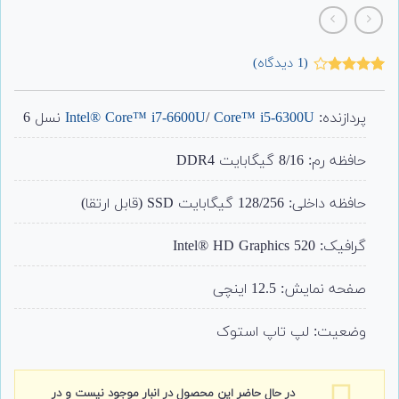
(
1
دیدگاه)
1
امتیاز
4.00
از 5
امتیاز
پردازنده:
Core™ i5-6300U
/
Intel® Core™ i7-6600U
نسل 6
مشتری
حافظه رم: 8/16 گیگابایت DDR4
حافظه داخلی: 128/256 گیگابایت SSD (قابل ارتقا)
گرافیک: Intel® HD Graphics 520
صفحه نمایش: 12.5 اینچی
وضعیت: لپ تاپ استوک
در حال حاضر این محصول در انبار موجود نیست و در