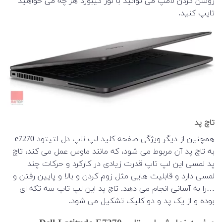
روشن کردن لامپ می توانید با نور کیبورد هر چه می خواهید
تایپ کنید.
تاچ پد
همچنین از دیگر ویژگی صفحه کلید لپ تاپ دل لتیتود e7270
به تاچ پد آن مربوط می شود، که مانند ماوس عمل می کند، تاچ
پد لمسی این لپ تاپ قدرت زیادی در کارکرد و حرکات چند
لمسی دارد و قابلیت هایی مثل زوم کردن و بالا و پایین رفتن و
…را به آسانی انجام می دهد. تاچ پد این لپ تاپ سه تکه ای
بوده و از یک پد و دو کلیک تشکیل می شود.