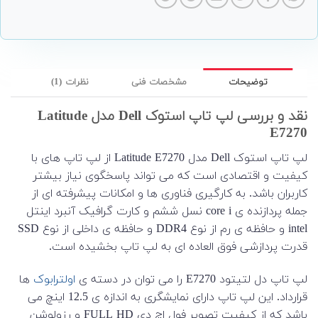
توضیحات
مشخصات فنی
نظرات (1)
نقد و بررسی لپ تاپ استوک Dell مدل Latitude
E7270
لپ تاپ استوک Dell مدل Latitude E7270 از لپ تاپ های با
کیفیت و اقتصادی است که می تواند پاسخگوی نیاز بیشتر
کاربران باشد. به کارگیری فناوری ها و امکانات پیشرفته ای از
جمله پردازنده ی core i نسل ششم و کارت گرافیک آنبرد اینتل
intel و حافظه ی رم از نوع DDR4 و حافظه ی داخلی از نوع SSD
قدرت پردازشی فوق العاده ای به لپ تاپ بخشیده است.
لپ تاپ دل لتیتود E7270 را می توان در دسته ی
اولترابوک
ها
قرارداد. این لپ تاپ دارای نمایشگری به اندازه ی 12.5 اینچ می
باشد که از کیفیت تصویر فول اچ دی FULL HD و رزولوشن