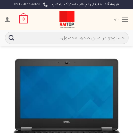
Ski
0912-077-40-90
فروشگاه اینترنتی لپ‌تاپ استوک رایتاپ
t
conten
منو
0
جستجو
برای: