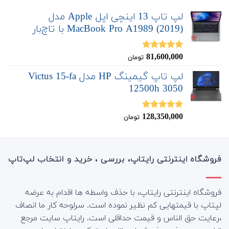
لپ تاپ 13 اینچی اپل Apple مدل
MacBook Pro A1989 (2019) با تاچ‌بار
81,600,000
نمره
5.00
تومان
از 5
لپ تاپ گیمینگ HP مدل Victus 15-fa
12500h 3050
128,350,000
نمره
5.00
تومان
از 5
فروشگاه اینترنتی رایتاپ، بررسی ، خرید و انتخاب لپ‌تاپ
فروشگاه اینترنتی رایتاپ، با حذف واسطه ها اقدام به عرضه
لپتاپ با قیمتهایی کم نظیر نموده است. سرلوحه کار ما انصاف
،رعایت حق الناس و قیمت حداقلی است. رایتاپ سایت مرجع