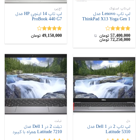
لپ‌تاپ استوک
اچ‌پی
لپ تاپ Lenovo مدل
لپ تاپ 14 اینچی HP مدل
ProBook 440 G7
ThinkPad X13 Yoga Gen 1
49,150,000
57,400,000
نمره
نمره
تومان
‌ تا ‌
تومان
72,250,000
تومان
4.00
از 5
4.00
از 5
دل
تبلت
لپ تاپ 2 در 1 Dell مدل
تبلت 2 در 1 Dell مدل
Latitude 5310
Latitude 7210 همراه با کیبرد