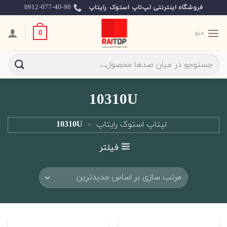
Ski
0912-077-40-90
فروشگاه اینترنتی لپ‌تاپ استوک رایتاپ
t
conten
منو
0
جستجو
برای:
10310U
لپتاپ استوک رایتاپ
»
10310U
فیلتر