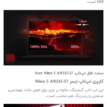
16:9 است.
سخت افزار لپ‌تاپ Acer Nitro 5 AN515-57
کاربری لپ‌تاپ ایسر Nitro 5 AN515-57
این لپ تاپ گیمینگ، علاوه بر بازی برای اموی مانند مهندسی،
صنعتی و رندرینگ هم مناسب است.