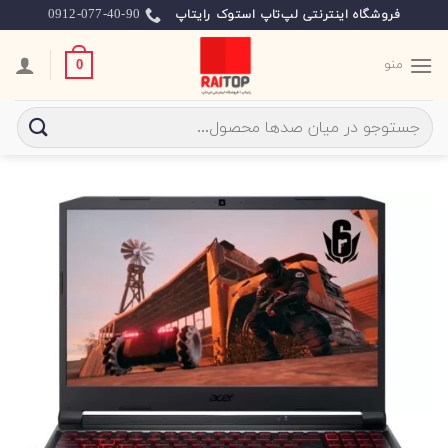
Ski
0912-077-40-90
فروشگاه اینترنتی لپ‌تاپ استوک رایتاپ
t
conten
منو
0
جستجو
برای: