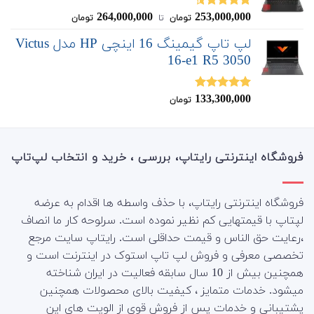
264,000,000
253,000,000
نمره
4.50
تومان
‌ تا ‌
تومان
از 5
لپ تاپ گیمینگ 16 اینچی HP مدل Victus
16-e1 R5 3050
133,300,000
نمره
5.00
تومان
از 5
فروشگاه اینترنتی رایتاپ، بررسی ، خرید و انتخاب لپ‌تاپ
فروشگاه اینترنتی رایتاپ، با حذف واسطه ها اقدام به عرضه
لپتاپ با قیمتهایی کم نظیر نموده است. سرلوحه کار ما انصاف
،رعایت حق الناس و قیمت حداقلی است. رایتاپ سایت مرجع
تخصصی معرفی و فروش لپ تاپ استوک در اینترنت است و
همچنین بیش از 10 سال سابقه فعالیت در ایران شناخته
میشود. خدمات متمایز ، کیفیت بالای محصولات همچنین
پشتیبانی و خدمات پس از فروش قوی از الویت های این