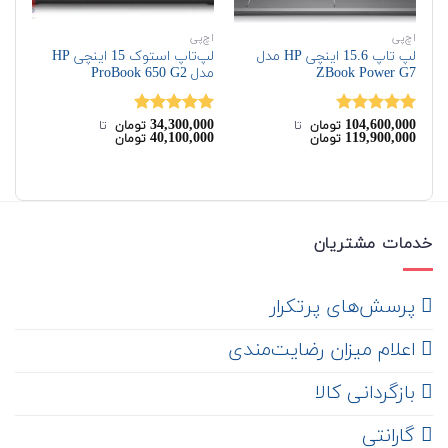
اچ‌پی
اچ‌پی
اچ‌
لپ تاپ 15.6 اینچی HP مدل
لپ‌تاپ استوک 15 اینچی HP
ZBook Power G7
مدل ProBook 650 G2
مدل  G4
00
34,300,000
104,600,000
نمره
5.00
نمره
5.00
نم
تومان
‌ تا ‌
تومان
‌ تا ‌
00
40,100,000
119,900,000
تومان
تومان
از 5
از 5
از 
خدمات مشتریان
‌ پرسش‌های پرتکرار
اعلام میزان رضایت‌مندی
‌ بازگردانی کالا
گارانتی