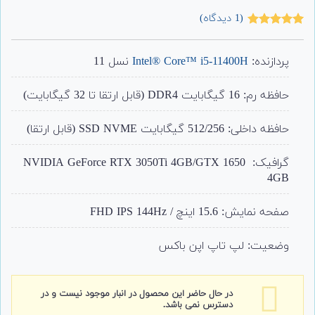
(
1
دیدگاه)
1
امتیاز
5.00
از 5 امتیاز
مشتری
پردازنده:
Intel® Core™ i5-11400H
نسل 11
حافظه رم: 16 گیگابایت DDR4 (قابل ارتقا تا 32 گیگابایت)
حافظه داخلی: 512/256 گیگابایت SSD NVME (قابل ارتقا)
گرافیک: NVIDIA GeForce RTX 3050Ti 4GB/GTX 1650
4GB
صفحه نمایش: 15.6 اینچ / FHD IPS 144Hz
وضعیت: لپ تاپ اپن باکس
در حال حاضر این محصول در انبار موجود نیست و در
دسترس نمی باشد.