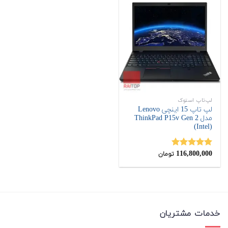
لپ‌تاپ استوک
لپ تاپ 15 اینچی Lenovo
مدل ThinkPad P15v Gen 2
(Intel)
116,800,000
نمره
5.00
تومان
از 5
خدمات مشتریان