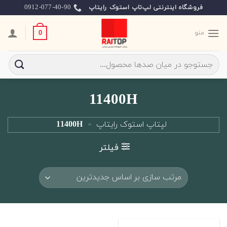
Ski
0912-077-40-90
فروشگاه اینترنتی لپ‌تاپ استوک رایتاپ
t
conten
منو
0
جستجو
برای:
11400H
لپتاپ استوک رایتاپ
»
11400H
فیلتر