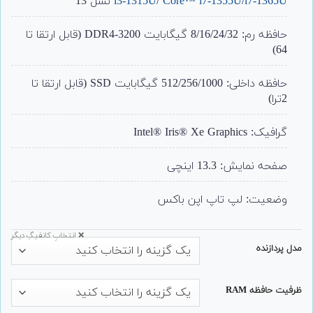
i7-1365U
/
Core™ i7-1355U
/
i3-1315U
نسل 13
حافظه رم: 8/16/24/32 گیگابایت DDR4-3200 (قابل ارتقا تا
64)
حافظه داخلی: 512/256/1000 گیگابایت SSD (قابل ارتقا تا
2ترا)
گرافیک: Intel® Iris® Xe Graphics
صفحه نمایش: 13.3 اینچی
وضعیت: لپ تاپ اپن باکس
❌ انتخابِ کانفیگِ دیگر
مدل پردازنده
ظرفیت حافظه RAM