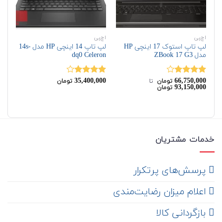
اچ‌پی
اچ‌پی
اچ‌
لپ تاپ استوک 17 اینچی HP
لپ تاپ 14 اینچی HP مدل 14s-
مدل ZBook 17 G3
dq0 Celeron
G6
00
35,400,000
66,750,000
نمره
نمره
نم
تومان
‌ تا ‌
تومان
93,150,000
تومان
4.00
از 5
4.00
از 5
00
خدمات مشتریان
‌ پرسش‌های پرتکرار
اعلام میزان رضایت‌مندی
‌ بازگردانی کالا