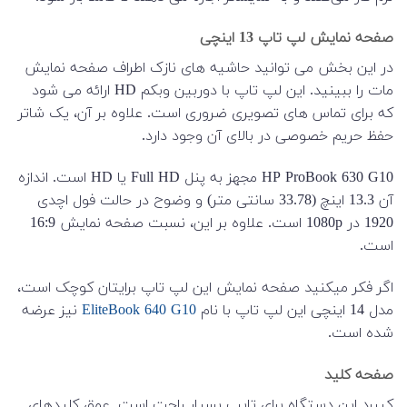
صفحه نمایش لپ تاپ 13 اینچی
در این بخش می توانید حاشیه های نازک اطراف صفحه نمایش
مات را ببینید. این لپ تاپ با دوربین وبکم HD ارائه می شود
که برای تماس های تصویری ضروری است. علاوه بر آن، یک شاتر
حفظ حریم خصوصی در بالای آن وجود دارد.
HP ProBook 630 G10 مجهز به پنل Full HD یا HD است. اندازه
آن 13.3 اینچ (33.78 سانتی متر) و وضوح در حالت فول اچدی
1920 در 1080p است. علاوه بر این، نسبت صفحه نمایش 16:9
است.
اگر فکر میکنید صفحه نمایش این لپ تاپ برایتان کوچک است،
مدل 14 اینچی این لپ تاپ با نام
EliteBook 640 G10
نیز عرضه
شده است.
صفحه کلید
کیبرد این دستگاه برای تایپ بسیار راحت است. عمق کلیدهای