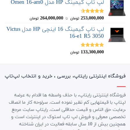
لپ تاپ گیمینگ HP مدل Omen 16-am0
264,000,000
253,000,000
نمره
4.50
تومان
‌ تا ‌
تومان
از 5
لپ تاپ گیمینگ 16 اینچی HP مدل Victus
16-e1 R5 3050
133,300,000
نمره
5.00
تومان
از 5
فروشگاه اینترنتی رایتاپ، بررسی ، خرید و انتخاب لپ‌تاپ
فروشگاه اینترنتی رایتاپ، با حذف واسطه ها اقدام به عرضه
لپتاپ با قیمتهایی کم نظیر نموده است. سرلوحه کار ما انصاف
،رعایت حق الناس و قیمت حداقلی است. رایتاپ سایت مرجع
تخصصی معرفی و فروش لپ تاپ استوک در اینترنت است و
همچنین بیش از 10 سال سابقه فعالیت در ایران شناخته