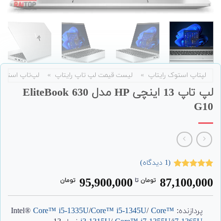
لپتاپ استوک رایتاپ
»
لیست قیمت لپ تاپ رایتاپ
»
لپ‌تاپ استوک
لپ تاپ 13 اینچی HP مدل EliteBook 630
G10
(
1
دیدگاه)
1
امتیاز
5.00
95,900,000
87,100,000
تومان
‌ تا ‌
تومان
از 5 امتیاز
مشتری
پردازنده: Intel®
Core™
/
Core™ i5-1345U
/
Core™ i5-1335U