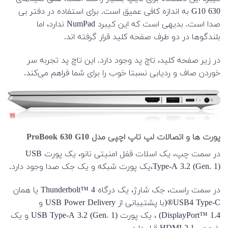
630 G10 به اندازه کافی عمیق است. برای استفاده در دفتر بی
صدا است. بدیهی است که این کیبرد NumPad ندارد، اما
بلندگوها در دو طرف صفحه کلید قرار گرفته اند.
در زیر صفحه کلید، تاچ پد وجود دارد. این تاچ پد تجربه سر
خوردن صاف و ردیابی نسبتا خوب را برای شما فراهم می‌کند.
پورت ها و اتصالات لپ تاپ اچپی مدل ProBook 630 G10
در سمت چپ، یک اسلات قفل امنیتی نانو، یک پورت USB
Type-A 3.2 (Gen. 1)،یک پورت شبکه و یک جک صدا وجود دارد.
در سمت راست، جک شارژ، یک درگاه Thunderbolt™ 4 یا همان
USB4 Type-C®(با پشتیبانی از USB Power Delivery و
DisplayPort™ 1.4) ، یک پورت USB Type-A 3.2 (Gen. 1) و یک