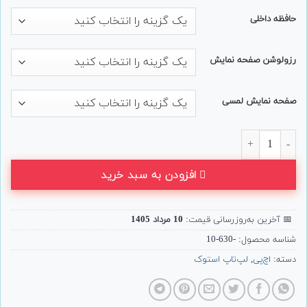
حافظه داخلی
رزولوشن صفحه نمایش
صفحه نمایش لمسی
لپ تاپ 13 اینچی HP مدل EliteBook 630 G10 عدد
افزودن به سبد خرید
📅
آخرین به‌روزرسانی قیمت:
10 مرداد 1405
شناسه محصول:
-630-10
دسته:
اچ‌پی
,
لپ‌تاپ استوک