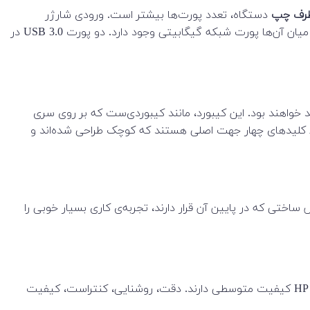
رف چپ
دستگاه، تعدد پورت‌ها بیشتر است. ورودی شارژر
دستگاه، در کنار خروجی هوای گرم سیستم خنک کننده در انتهای لبه قرار دارد. پورت VGA و پورت HDMI روی همین لبه هستند که در میان آن‌ها پورت شبکه گیگابیتی وجود دارد. دو پورت USB 3.0 در
ن و کسانی که به کیفیت کیبورد لپ‌تاپ خود اهمیت می‌دهند، از کار با کیبورد گنجانده شده در HP 250 G6 خرسند خواهند بود. این کیبورد، مانند کیبوردی‌ست که بر روی سری
ی دارند. فقط کلیدهای چهار جهت اصلی هستند که کوچک طراحی شده‌اند و
اختی که در پایین آن قرار دارند، تجربه‌ی کاری بسیار خوبی را
لپ تاپ اچپی از صفحه‌نمایش‌های ۱۵ اینچی بهره می‌برد. همانند اکثر لپ‌تاپ‌های رده‌ی کاربری عمومی، صفحات استفاده شده در HP 250 G کیفیت متوسطی دارند. دقت، روشنایی، کنتراست، کیفیت