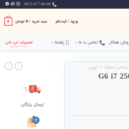
0912-077-40-90
ورود / ثبت‌نام
سبد خرید /
0
0
تومان
وش همکار
تماس با ما
راهنما
تعمیرات لپ تاپ
لپ‌تاپ استوک
»
اچ‌پی
ارسال رایگان