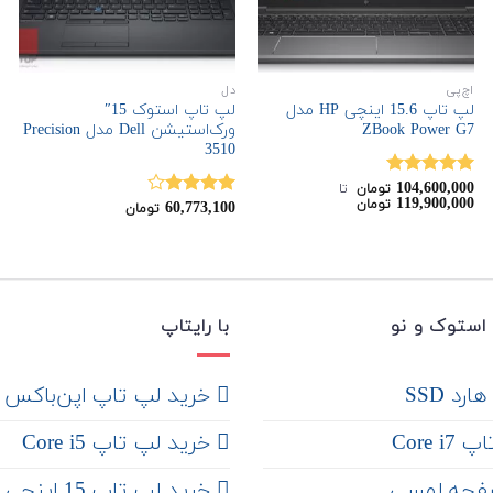
اچ‌پی
دل
لپ تاپ 15.6 اینچی HP مدل
لپ تاپ استوک 15″
ZBook Power G7
ورک‌استیشن Dell مدل Precision
3510
104,600,000
نمره
5.00
تومان
‌ تا ‌
119,900,000
تومان
از 5
60,773,100
نمره
تومان
4.00
از 5
استوک و نو
با رایتاپ
رد SSD
‌ خرید لپ تاپ اپن‌باکس
Core 
خرید لپ تاپ Core i5
فحه لمسی
‌‌ خرید لپ تاپ 15 اینچی