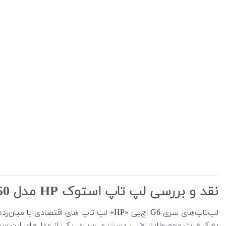
نقد و بررسی لپ تاپ استوک HP مدل 250 G6
لپ‌تاپ‌های سری G6 اچ‌پی «HP» لپ تاپ ها
به کیفیت محصولات اچ‌پی دست می‌یابید. یکی از مدل‌های این سری لپ تاپ استو