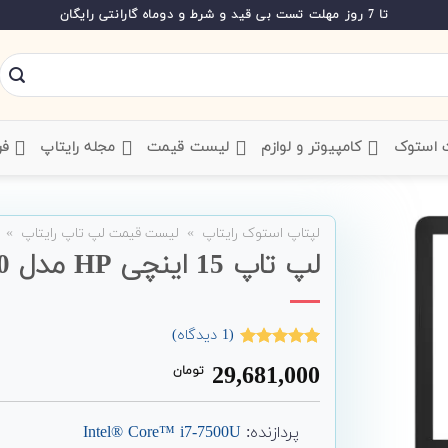
تا 7 روز مهلت تست بی قید و شرط و دوماه گارانتی رایگان
ت استوک
‌ کامپیوتر و لوازم
‌ لیست قیمت
‌ مجله رایتاپ
فر
لپتاپ استوک رایتاپ
»
لیست قیمت لپ تاپ رایتاپ
»
لپ تاپ 15 اینچی HP مدل 250 G6 i7
(
1
دیدگاه)
1
امتیاز
5.00
29,681,000
تومان
از 5 امتیاز
مشتری
پردازنده:
Intel® Core™ i7-7500U