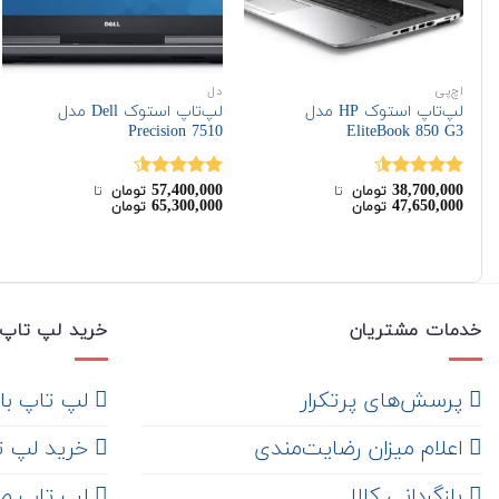
اچ‌پی
دل
لپ‌تاپ استوک HP مدل
لپ‌تاپ استوک Dell مدل
Precision 7510
EliteBook 850 G3
57,400,000
38,700,000
نمره
4.50
نمره
4.50
تومان
‌ تا ‌
تومان
‌ تا ‌
65,300,000
47,650,000
تومان
تومان
از 5
از 5
خدمات مشتریان
خرید لپ تاپ 
‌ پرسش‌های پرتکرار
لپ تاپ با ها
اعلام میزان رضایت‌مندی
خرید لپ تاپ i7
‌ بازگردانی کالا
لپ تاپ ص