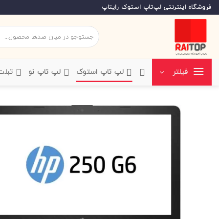
Ski
فروشگاه اینترنتی لپ‌تاپ استوک رایتاپ
t
conten
جستجو
برای:
‌لپ تاپ استوک
‌لپ تاپ نو
‌ تبل
فیلتر