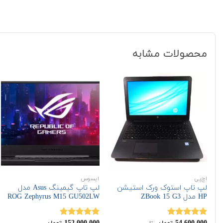
محصولات مشابه
اچ‌پی
ایسوس
لپ تاپ استوک ورک استیشن
لپ تاپ گیمینگ Asus مدل
HP مدل ZBook 15 G3
ROG Zephyrus M15 ‎GU502LW