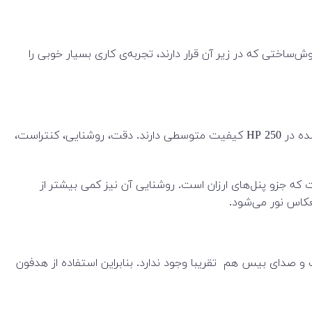
‌ساختی که در زیر آن قرار دارند، تجربه‌ی کاری بسیار خوبی را
این لپ‌تاپ‌ کمپانی HP، از صفحات نمایش ۱۵.۶اینچی استفاده می‌کند. مثل بیشتر لپ‌تاپ‌های رده‌ی کاربری عمومی، صفحات استفاده شده در HP 250 کیفیت متوسطی دارند. دقت، روشنایی، کنتراست،
زایای آن محسوب نمی‌گردد. این صفحه‌نمایش از پنل TN با دقت تصویر ۷۶۸×۱۳۶۶ بهره برده است که جزو پنل‌های ارزان است. روشنایی آن نیز کمی بیشتر از
و صدای بیس هم تقریبا وجود ندارد. بنابراین استفاده از هدفون