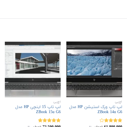
اچ‌پی
اچ‌پی
لپ تاپ ورک استیشن HP مدل
لپ تاپ 15 اینچی HP مدل
ZBook 15u G6
ZBook 14u G6