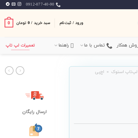
0912-077-40-90
ورود / ثبت‌نام
سبد خرید /
0
0
تومان
وش همکار
تماس با ما
راهنما
تعمیرات لپ تاپ
لپ‌تاپ استوک
»
اچ‌پی
ارسال رایگان