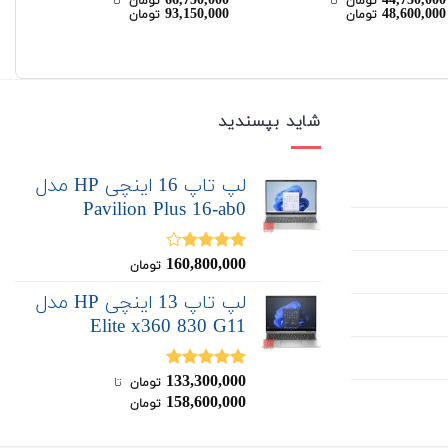
00
66,750,000
44,750,000
نمره
4.50
نمره
نم
تومان
‌ تا ‌
تومان
‌ تا ‌
00
93,150,000
48,600,000
تومان
تومان
از 5
4.00
از 5
از 
شاید بپسندید
لپ تاپ 16 اینچی HP مدل
Pavilion Plus 16-ab0
160,800,000
نمره
تومان
4.00
از 5
لپ تاپ 13 اینچی HP مدل
Elite x360 830 G11
133,300,000
نمره
5.00
تومان
‌ تا ‌
از 5
158,600,000
تومان