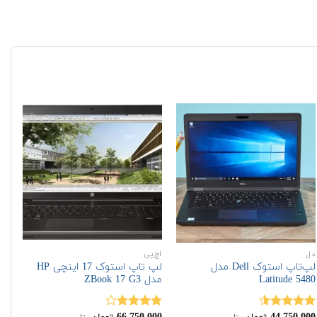
دل
اچ‌پی
لپ‌
لپ‌تاپ استوک Dell مدل
لپ تاپ استوک 17 اینچی HP
Latitude 5480
مدل ZBook 17 G3
مدل p 2 i5