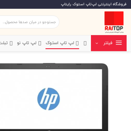
Ski
فروشگاه اینترنتی لپ‌تاپ استوک رایتاپ
t
conten
جستجو
برای:
‌لپ تاپ استوک
‌لپ تاپ نو
‌ تبل
فیلتر