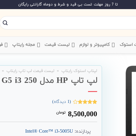
تا 7 روز مهلت تست بی قید و شرط و دوماه گارانتی رایگان
ت استوک
‌ کامپیوتر و لوازم
‌ لیست قیمت
‌ مجله رایتاپ
فر
لپتاپ استوک رایتاپ
»
لیست قیمت لپ تاپ رایتاپ
»
لپ تاپ HP مدل 250 G5 i3
(
1
دیدگاه)
1
امتیاز
8,500,000
تومان
4.00
از 5
امتیاز
مشتری
پردازنده:
Intel® Core™ i3-5005U