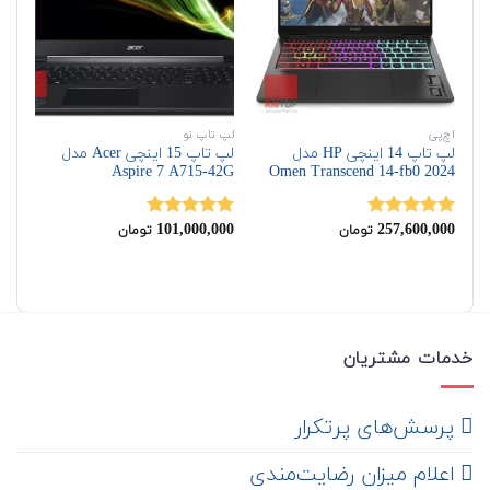
اچ‌پی
لپ تاپ نو
لپ 
لپ تاپ 14 اینچی HP مدل
لپ تاپ 15 اینچی Acer مدل
N8
Aspire 7 A715-42G
Omen Transcend 14-fb0 2024
00
101,000,000
257,600,000
نمره
5.00
نمره
5.00
نم
تومان
تومان
از 5
از 5
از 
خدمات مشتریان
‌ پرسش‌های پرتکرار
اعلام میزان رضایت‌مندی