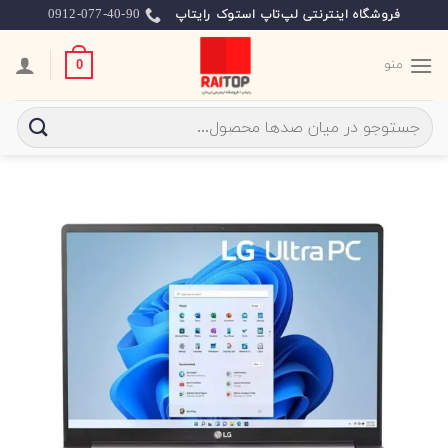
Ski
0912-077-40-90
فروشگاه اینترنتی لپ‌تاپ استوک رایتاپ
t
conten
منو
0
جستجو
برای: