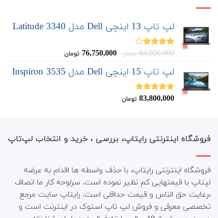
لپ تاپ 13 اینچی Dell مدل Latitude 3340
قیمت
قیمت
76,750,000
84,000,000
نمره
تومان
تومان
4.00
از 5
اصلی:
فعلی:
لپ تاپ 15 اینچی Dell مدل Inspiron 3535
76,750,000
84,000,000
تومان
تومان.
بود.
83,800,000
نمره
5.00
تومان
از 5
فروشگاه اینترنتی رایتاپ، بررسی ، خرید و انتخاب لپ‌تاپ
فروشگاه اینترنتی رایتاپ، با حذف واسطه ها اقدام به عرضه
لپتاپ با قیمتهایی کم نظیر نموده است. سرلوحه کار ما انصاف
،رعایت حق الناس و قیمت حداقلی است. رایتاپ سایت مرجع
تخصصی معرفی و فروش لپ تاپ استوک در اینترنت است و