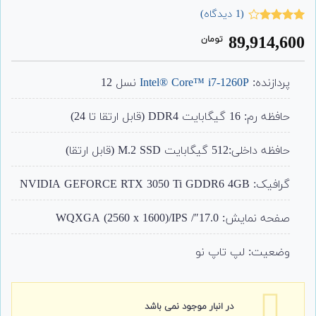
(
1
دیدگاه)
1
امتیاز
89,914,600
تومان
4.00
از 5
امتیاز
مشتری
پردازنده:
Intel® Core™ i7-1260P
نسل 12
حافظه رم: 16 گیگابایت DDR4 (قابل ارتقا تا 24)
حافظه داخلی:512 گیگابایت M.2 SSD (قابل ارتقا)
گرافیک:
NVIDIA GEFORCE RTX 3050 Ti GDDR6 4GB
صفحه نمایش: 17.0″/ WQXGA (2560 x 1600)/IPS
وضعیت: لپ تاپ نو
در انبار موجود نمی باشد