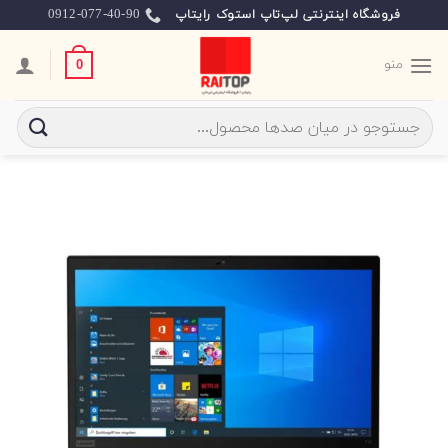
Ski
0912-077-40-90
فروشگاه اینترنتی لپ‌تاپ استوک رایتاپ
t
conten
منو
0
جستجو
برای: