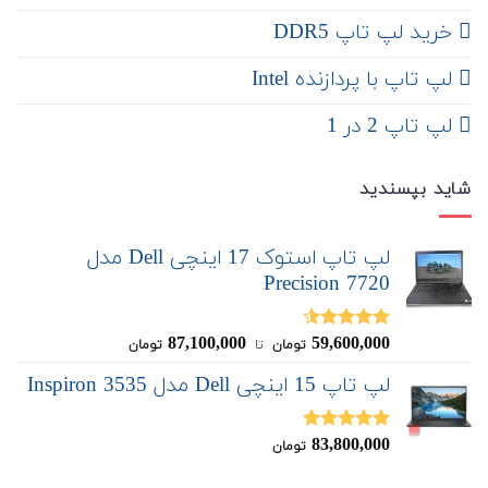
خرید لپ تاپ DDR5
لپ تاپ با پردازنده Intel
لپ تاپ 2 در 1
شاید بپسندید
لپ تاپ استوک 17 اینچی Dell مدل
Precision 7720
87,100,000
59,600,000
نمره
4.50
تومان
‌ تا ‌
تومان
از 5
لپ تاپ 15 اینچی Dell مدل Inspiron 3535
83,800,000
نمره
5.00
تومان
از 5