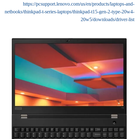
https://pcsupport.lenovo.com/us/en/products/laptops-and-
netbooks/thinkpad-t-series-laptops/thinkpad-t15-gen-2-type-20w4-
20w5/downloads/driver-list