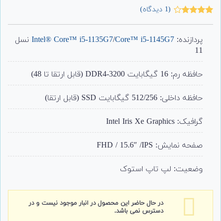
(
1
دیدگاه)
1
امتیاز
4.00
از 5
امتیاز
پردازنده:
Core™ i5-1145G7
/
Intel® Core™ i5-1135G7
نسل
مشتری
11
حافظه رم: 16 گیگابایت DDR4-3200 (قابل ارتقا تا 48)
حافظه داخلی: 512/256 گیگابایت SSD (قابل ارتقا)
گرافیک: Intel Iris Xe Graphics
صفحه نمایش: FHD / 15.6″ /IPS
وضعیت: لپ تاپ استوک
در حال حاضر این محصول در انبار موجود نیست و در
دسترس نمی باشد.