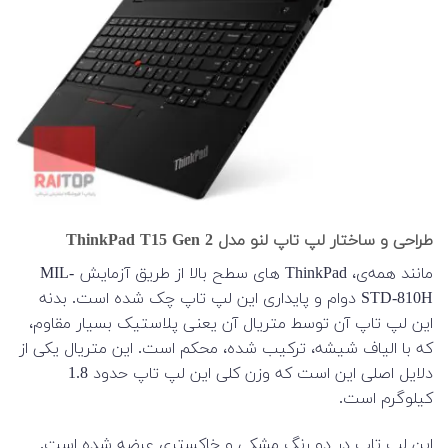
طراحی و ساختار لپ تاپ لنو مدل ThinkPad T15 Gen 2
مانند همه‌ی، ThinkPad های سطح بالا از طریق آزمایش MIL-
STD-810H دوام و پایداری این لپ تاپ چک شده است. بدنه
این لپ تاپ آن توسط متریال آن یعنی پلاستیک بسیار مقاوم،
که با الیاف شیشه، ترکیب شده، محکم است. این متریال یکی از
دلایل اصلی این است که وزن کلی این لپ تاپ حدود 1.8
کیلوگرم است.
این لپ تاپ در دو رنگ مشکی و خاکستری عرضه شده است.