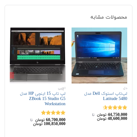
محصولات مشابه
دل
اچ‌پی
اچ‌
لپ‌تاپ استوک Dell مدل
لپ تاپ 15 اینچی HP مدل
Latitude 5480
ZBook 15 Studio G5
مدل 50 G2
Workstation
00
44,750,000
نمره
4.50
نم
تومان
‌ تا ‌
00
48,600,000
تومان
از 5
60,700,000
از 
نمره
5.00
تومان
‌ تا ‌
100,850,000
تومان
از 5