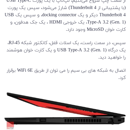
از سمت چپ شروع می‌کنیم، لپ‌تاپ با یک پورت USB Type-C
(با پشتیبانی از Thunderbolt 4) شارژ می‌شود، سپس یک پورت
Thunderbolt 4 دیکر و یک docking connector، و سپس یک USB
Type-A 3.2 (Gen. 1)، یک خروجی HDMI ، یک جک هدفون، و
کارت خوان MicroSD وجود دارد.
سپس، در سمت راست، یک اسلات قفل، کانکتور شبکه RJ-45،
یک درگاه USB Type-A 3.2 (Gen. 1) و یک کارت خوان هوشمند
را خواهید دید.
اتصال به شبکه های بی سیم را می توان از طریق WiFi 6E برقرار
کرد.