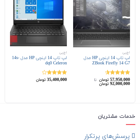
اچ‌پی
اچ‌پی
اچ‌
لپ تاپ 14 اینچی HP مدل
لپ تاپ 14 اینچی HP مدل 14s-
ZBook Firefly 14 G7
dq0 Celeron
مدل u G3
00
35,400,000
57,950,000
نمره
4.50
نمره
نم
تومان
‌ تا ‌
تومان
92,000,000
تومان
از 5
4.00
از 5
00
خدمات مشتریان
‌ پرسش‌های پرتکرار