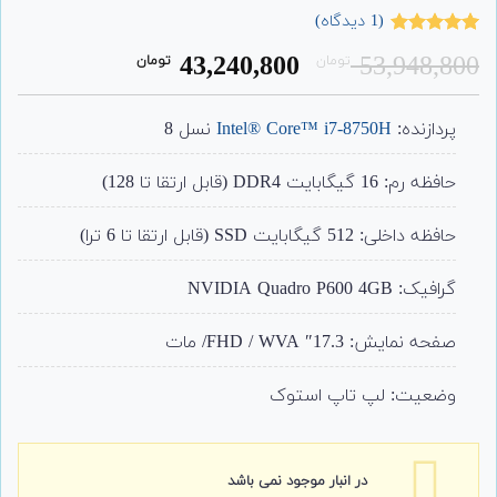
(
1
دیدگاه)
1
امتیاز
5.00
قیمت
قیمت
43,240,800
53,948,800
تومان
تومان
از 5 امتیاز
مشتری
اصلی:
فعلی:
43,240,800
53,948,800
پردازنده:
Intel® Core™ i7-8750H
نسل 8
تومان
تومان.
بود.
حافظه رم: 16 گیگابایت DDR4 (قابل ارتقا تا 128)
حافظه داخلی: 512 گیگابایت SSD (قابل ارتقا تا 6 ترا)
گرافیک: NVIDIA Quadro P600 4GB
صفحه نمایش: 17.3″ FHD / WVA/ مات
وضعیت: لپ تاپ استوک
در انبار موجود نمی باشد