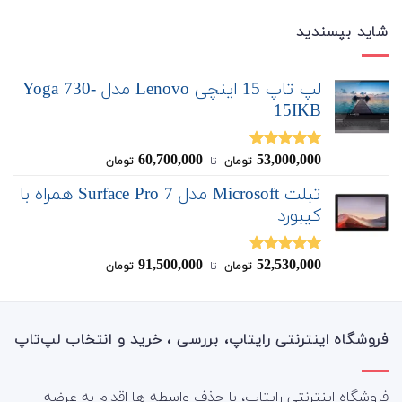
شاید بپسندید
لپ تاپ 15 اینچی Lenovo مدل Yoga 730-
15IKB
60,700,000
53,000,000
نمره
5.00
تومان
‌ تا ‌
تومان
از 5
تبلت Microsoft مدل Surface Pro 7 همراه با
کیبورد
91,500,000
52,530,000
نمره
4.83
تومان
‌ تا ‌
تومان
از 5
فروشگاه اینترنتی رایتاپ، بررسی ، خرید و انتخاب لپ‌تاپ
فروشگاه اینترنتی رایتاپ، با حذف واسطه ها اقدام به عرضه