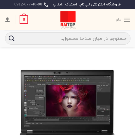
Ski
0912-077-40-90
فروشگاه اینترنتی لپ‌تاپ استوک رایتاپ
t
conten
منو
0
جستجو
برای: