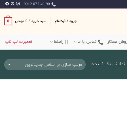
0912-077-40-90
ورود / ثبت‌نام
سبد خرید /
0
0
تومان
وش همکار
تماس با ما
راهنما
تعمیرات لپ تاپ
نمایش یک نتیجه