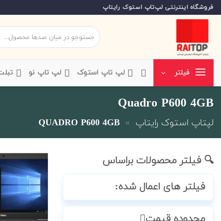
Ski
فروشگاه اینترنتی لپ‌تاپ استوک رایتاپ
t
conten
جستجو
برای:
‌لپ تاپ استوک
‌لپ تاپ نو
‌ تبل
فیلتر
Quadro P600 4GB
لپتاپ استوک رایتاپ
»
QUADRO P600 4GB
🔍 فیلتر محصولات براساس
فیلتر های اعمال شده:
محدوده قیمت