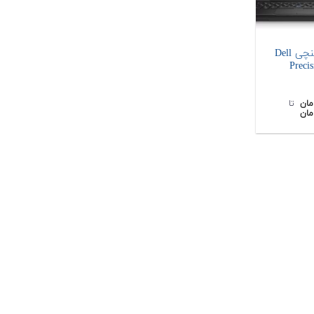
لپ تاپ 15 اینچی Dell
مان
‌ تا ‌
مان