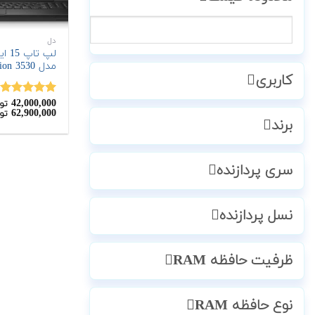
دل
مدل Precision 3530
کاربری
42,000,000
نمره
5.00
تو
62,900,000
تو
از 5
برند
سری پردازنده
نسل پردازنده
ظرفیت حافظه RAM
نوع حافظه RAM