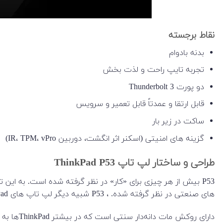
نقاط برجسته
بدنه بادوام
تجربه تایپ راحت و لذت بخش
دو پورت Thunderbolt 3
قابل ارتقا و عمدتاً قابل تعمیر و سرویس
ساکت در زیر بار
گزینه های امنیتی (اسکنر اثر انگشت، دوربین IR، TPM، vPro)
طراحی و ساختار لپ تاپ ThinkPad P53
P53 بیش از هر چیزی برای «کار» در نظر گرفته شده است. به ا
های صنعتی در نظر گرفته شده. ، P53 شبیه دیگر لپ تاپ های ThinkPad معمولی به نظر می رسد. رنگش مشکی است. شبیه یک جعبه است. حاشیه های نمایشگر ضخیم هستند.
دارای رو