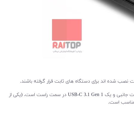
جدا از درگاه‌های TB3، این لپ تاپ دارای یک پورت HDMI 2.0 برای خروجی ویدیو، دو درگاه USB-A 3.1 Gen 1 در سمت چپ برای تجهیزات جانبی و یک USB-C 3.1 Gen 1 در سمت راست است. (یکی از