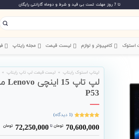
تا 7 روز مهلت تست بی قید و شرط و دوماه گارانتی رایگان
ت استوک
‌ کامپیوتر و لوازم
‌ لیست قیمت
‌ مجله رایتاپ
فر
لپتاپ استوک رایتاپ
»
لیست قیمت لپ تاپ رایتاپ
»
P53
(
1
دیدگاه)
1
امتیاز
5.00
72,250,000
70,600,000
تومان
‌ تا ‌
تومان
از 5 امتیاز
مشتری