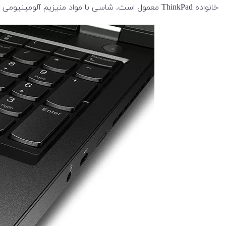
خانواده ThinkPad معمول است. شاسی با مواد منیزیم آلومینیومی تحت هیچ فشاری خم نمی شود.