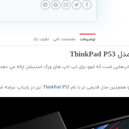
توضیحات
مشخصات فنی
نظرات (1)
دل ThinkPad P53 یکی از بهترین لپ تاپ‌هایی است که لنوو برای لپ تاپ های ورک استیش
 همچنین مدل قدیمی تر با نام
ThinkPad P52
نیز در رایتاپ عرضه ش