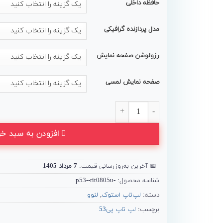
حافظه داخلی
مدل پردازنده گرافیکی
رزولوشن صفحه نمایش
صفحه نمایش لمسی
لپ تاپ 15 اینچی Lenovo مدل ThinkPad P53 عدد
افزودن به سبد خر
📅
آخرین به‌روزرسانی قیمت:
7 مرداد 1405
شناسه محصول:
-p53--rit0805u
دسته:
لپ‌تاپ استوک
,
لنوو
برچسب:
لپ تاپ پی53