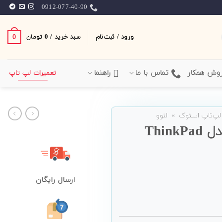
0912-077-40-90
ورود / ثبت‌نام
سبد خرید /
0
0
تومان
وش همکار
تماس با ما
راهنما
تعمیرات لپ تاپ
لپ‌تاپ استوک
»
لنوو
لپ تاپ 15 اینچی Lenovo مدل ThinkPad
ارسال رایگان