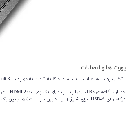
پورت ها و اتصالات
انتخاب پورت ‌ها مناسب است، اما P53 به شدت به دو پورت Thunderbolt 3 خود متکی است. به نظر می رسد درگاه های TB3 که در پشت نصب شده اند برای دستگاه های ثابت قرار گرفته باشند.
درگاه های USB-A برای شارژ همیشه برق دار است.) همچنین یک کارت خوان SD نیز وجود دارد. جک اختصاصی اترنت هم یک قابلیت مناسب است.