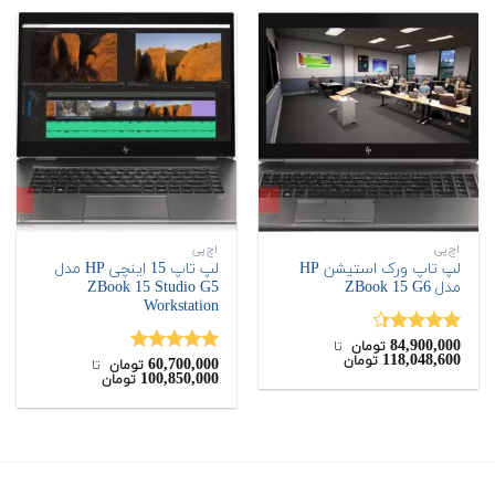
اچ‌پی
اچ‌پی
لپ تاپ ورک استیشن HP
لپ تاپ 15 اینچی HP مدل
مدل ZBook 15 G6
ZBook 15 Studio G5
Workstation
84,900,000
نمره
4.33
تومان
‌ تا ‌
118,048,600
تومان
از 5
60,700,000
نمره
5.00
تومان
‌ تا ‌
100,850,000
تومان
از 5