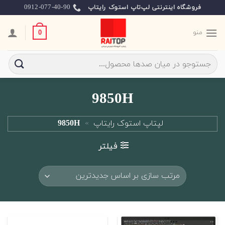
Ski
0912-077-40-90
فروشگاه اینترنتی لپ‌تاپ استوک رایتاپ
t
conten
منو
0
جستجو
برای:
9850H
لپتاپ استوک رایتاپ
»
9850H
فیلتر