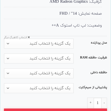
گرافیک: AMD Radeon Graphics
صفحه نمایش: 14″ / FHD
وضعیت: لپ تاپ استوک A++
❌ انتخابِ کانفیگِ دیگر
مدل پردازنده
ظرفیت حافظه RAM
حافظه داخلی
پشتیبانی از سیم‌کارت
لپ تاپ 14 اینچی Lenovo مدل ThinkPad L14 Gen 2 (AMD) عدد