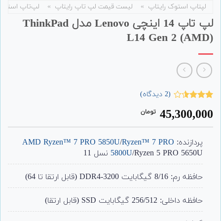
لپتاپ استوک رایتاپ
»
لیست قیمت لپ تاپ رایتاپ
»
لپ‌تاپ استوک
لپ تاپ 14 اینچی Lenovo مدل ThinkPad
L14 Gen 2 (AMD)
(
2
دیدگاه)
2
امتیاز
45,300,000
تومان
3.50
از
5 امتیاز
مشتری
پردازنده:
Ryzen™ 7 PRO
/
AMD Ryzen™ 7 PRO 5850U
/Ryzen 5 PRO 5650U نسل 11
5800U
حافظه رم: 8/16 گیگابایت DDR4-3200 (قابل ارتقا تا 64)
حافظه داخلی: 256/512 گیگابایت SSD (قابل ارتقا)