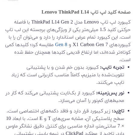
صفحه کلید لپ تاپ Lenovo ThinkPad L14
کیبورد لپ تاپ Lenovo مدل ThinkPad L14 Gen 2 با فاصله
حرکتی کلید 1.5 میلی‌متر یکی از ویژگی‌های برجسته این لب تاپ
است. این کیبورد تمام عرض استاندارد را دارد و می‌توان آن را با
کیبوردهای X1 Carbon Gen 7 و
Gen 8
مقایسه کرد؛ کلیدها کمی
کوتاه‌تر شده‌اند، اما ارتفاع قدیمی کلیدها همچنان حفظ شده
است.
تجربه تایپ:
کیبورد بدون خم شدن و با پشتیبانی
تقویت‌شده با منیزیم، کاملاً مناسب کاربرانی است که زیاد
تایپ می‌کنند.
نور پس‌زمینه:
کیبورد از بک‌لایت پشتیبانی می‌کند که کار در
محیط‌های کم‌نور را آسان می‌سازد.
تاچ‌پد:
زیر کیبورد قرار دارد و فاقد دکمه‌های اختصاصی است.
سطح پلاستیکی آن، مشابه سری‌های T و E است. با ابعاد 10
× 7 سانتی‌متر، اندازه مناسبی برای کنترل دقیق نشانگر ماوس
دارد. تاچ‌پد از عملکرد ClickPad در نیمه پایینی پشتیبانی