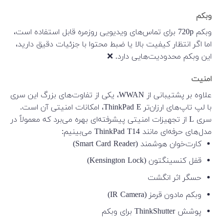
وبکم
وبکم 720p برای تماس‌های ویدیویی روزمره قابل استفاده است،
اما اگر انتظار کیفیت بالا یا ضبط محتوا با جزئیات دقیق دارید،
این وبکم محدودیت‌هایی دارد. ❌
امنیت
علاوه بر پشتیبانی از WWAN، یکی از تفاوت‌های بزرگ این سری
با لپ تاپ‌های ارزان‌تر ThinkPad E، امکانات امنیتی آن است.
سری L از تجهیزات امنیتی پیشرفته‌ای بهره می‌برد که معمولاً در
مدل‌های حرفه‌ای مانند ThinkPad T14 می‌بینیم:
کارت‌خوان هوشمند (Smart Card Reader)
قفل کنسینگتون (Kensington Lock)
حسگر اثر انگشت
وبکم مادون قرمز (IR Camera)
پوشش ThinkShutter برای وبکم