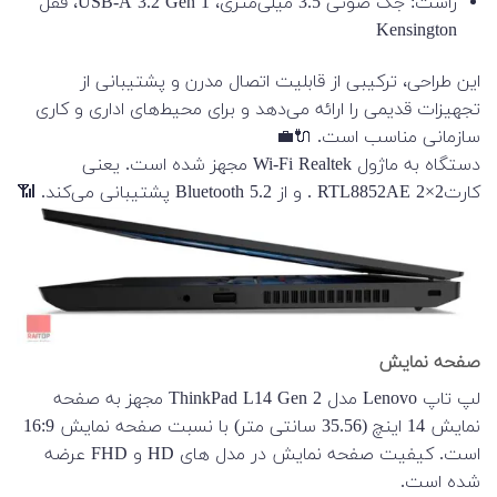
راست: جک صوتی 3.5 میلی‌متری، USB-A 3.2 Gen 1، قفل
Kensington
این طراحی، ترکیبی از قابلیت اتصال مدرن و پشتیبانی از
تجهیزات قدیمی را ارائه می‌دهد و برای محیط‌های اداری و کاری
سازمانی مناسب است. 🔌💼
دستگاه به ماژول Wi-Fi Realtek مجهز شده است. یعنی
کارت2×2 RTL8852AE . و از Bluetooth 5.2 پشتیبانی می‌کند. 📶
صفحه نمایش
لپ تاپ Lenovo مدل ThinkPad L14 Gen 2 مجهز به صفحه
نمایش 14 اینچ (35.56 سانتی متر) با نسبت صفحه نمایش 16:9
است. کیفیت صفحه نمایش در مدل های HD و FHD عرضه
شده است.