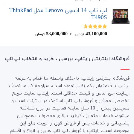
از 5
لپ تاپ 14 اینچی Lenovo مدل ThinkPad
T490S
53,000,000
43,100,000
نمره
4.50
تومان
‌ تا ‌
تومان
از 5
فروشگاه اینترنتی رایتاپ، بررسی ، خرید و انتخاب لپ‌تاپ
فروشگاه اینترنتی رایتاپ، با حذف واسطه ها اقدام به عرضه
لپتاپ با قیمتهایی کم نظیر نموده است. سرلوحه کار ما انصاف
،رعایت حق الناس و قیمت حداقلی است. رایتاپ سایت مرجع
تخصصی معرفی و فروش لپ تاپ استوک در اینترنت است و
همچنین بیش از 10 سال سابقه فعالیت در ایران شناخته
میشود. خدمات متمایز ، کیفیت بالای محصولات همچنین
پشتیبانی و خدمات پس از فروش قوی از الویت های این
مجموعه است.
رایتاپ با فروش لپ تاپ هایی با انواع و اقسام