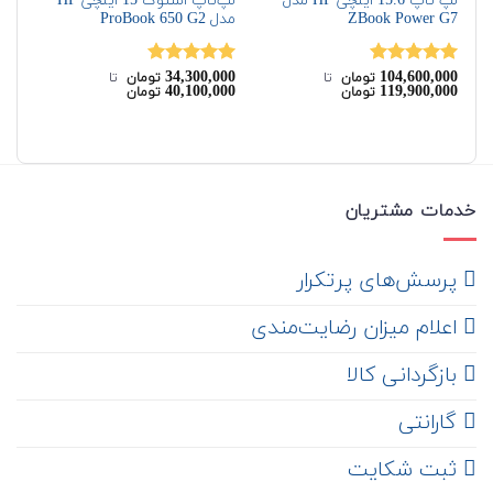
لپ تاپ 15.6 اینچی HP مدل
لپ‌تاپ استوک 15 اینچی HP
ZBook Power G7
مدل ProBook 650 G2
480
00
34,300,000
104,600,000
نمره
5.00
نمره
5.00
نم
تومان
‌ تا ‌
تومان
‌ تا ‌
00
40,100,000
119,900,000
تومان
تومان
از 5
از 5
از 
خدمات مشتریان
‌ پرسش‌های پرتکرار
اعلام میزان رضایت‌مندی
‌ بازگردانی کالا
گارانتی
ثبت شکایت