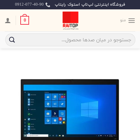
Ski
0912-077-40-90
فروشگاه اینترنتی لپ‌تاپ استوک رایتاپ
t
conten
منو
0
جستجو
برای: