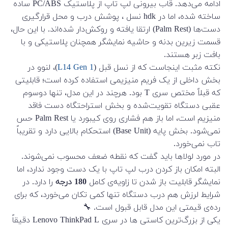
ادامه می‌دهد. قاب بیرونی لپ تاپ از پلاستیک PC/ABS ساده
ساخته شده، اما در hdk نسل ، پوشش درب و محل قرارگیری
دست‌ها (Palm Rest) ارتقا یافته و روکش‌دار شده‌اند. با این حال،
قسمت زیرین بدنه و حاشیه نمایشگر همچنان پلاستیکی و با
بافت زبر هستند.
نکته مثبت اینجاست که از نسل قبل (
L14 Gen 1
)، لنوو در
بخش داخلی از یک فریم منیزیمی استفاده کرده است؛ قابلیتی
که قبلاً مختص سری T بود. هرچند در این مدل، تنها دوسوم
عقبی دستگاه تقویت‌شده و بخش استراحتگاه دست فاقد
منیزیم است، اما باز هم فشاری روی کیبورد یا Palm Rest حس
نمی‌شود. بخش پایه (Base Unit) استحکام بالایی دارد و تقریباً
تاب نمی‌خورد.
در مورد لولاها باید گفت که نقطه ضعف محسوب نمی‌شوند.
البته امکان باز کردن درب لپ تاپ با یک دست وجود ندارد، اما
نمایشگر قابلیت باز شدن تا زاویه‌ی کامل
180 درجه
را دارد. در
شرایط لرزش هم درب دستگاه تنها کمی تکان می‌خورد، که برای
رده‌ی قیمتی این مدل قابل قبول است. 🔧
یکی از بزرگ‌ترین کاستی ها در سری Lenovo ThinkPad L دقیقاً