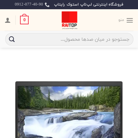
Ski
0912-077-40-90
فروشگاه اینترنتی لپ‌تاپ استوک رایتاپ
t
conten
منو
0
جستجو
برای: