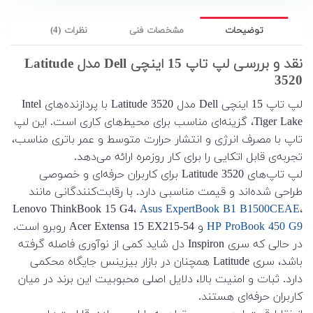
توضیحات
مشخصات فنی
نظرات (4)
نقد و بررسی لپ تاپ 15 اینچی Dell مدل Latitude
3520
لپ تاپ 15 اینچی Dell مدل Latitude 3520 با پردازنده‌های Intel
Tiger Lake، گزینه‌ای مناسب برای محیط‌های کاری است. این لپ
تاپ با مصرف انرژی و انتشار حرارت متوسط و عمر باتری مناسب،
تجربه‌ی قابل اتکایی را برای کار روزمره ارائه می‌دهد.
لپ تاپ‌های Latitude 3520 برای کاربران حرفه‌ای و خصوصی
طراحی شده‌اند و قیمت مناسبی دارد. با رقابت‌کنندگانی مانند
Lenovo ThinkBook 15 G4،
Asus ExpertBook B1 B1500CEAE
،
HP ProBook 450 G9
و Acer Extensa 15 EX215-54 روبرو است.
در حالی که سری Inspiron دل شاید کمی از نوآوری فاصله گرفته
باشد، سری Latitude همچنان در بازار بیزینس جایگاه محکمی
دارد. ثبات و امنیت بالا، دلایل اصلی محبوبیت این برند در میان
کاربران حرفه‌ای هستند.