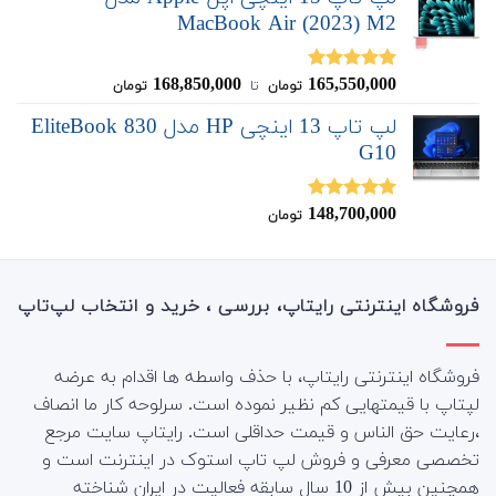
MacBook Air (2023) M2
168,850,000
165,550,000
نمره
5.00
تومان
‌ تا ‌
تومان
از 5
لپ تاپ 13 اینچی HP مدل EliteBook 830
G10
148,700,000
نمره
5.00
تومان
از 5
فروشگاه اینترنتی رایتاپ، بررسی ، خرید و انتخاب لپ‌تاپ
فروشگاه اینترنتی رایتاپ، با حذف واسطه ها اقدام به عرضه
لپتاپ با قیمتهایی کم نظیر نموده است. سرلوحه کار ما انصاف
،رعایت حق الناس و قیمت حداقلی است. رایتاپ سایت مرجع
تخصصی معرفی و فروش لپ تاپ استوک در اینترنت است و
همچنین بیش از 10 سال سابقه فعالیت در ایران شناخته