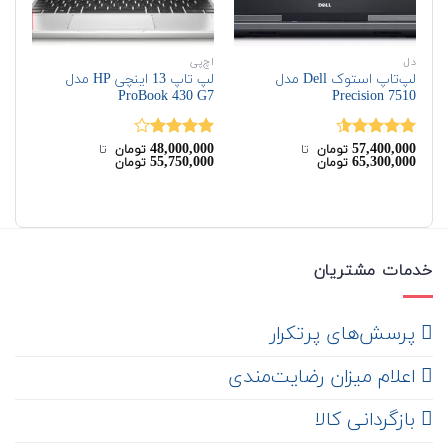
دل
اچ‌پی
اچ‌
لپ‌تاپ استوک Dell مدل
لپ تاپ 13 اینچی HP مدل
G6
ProBook 430 G7
Precision 7510
00
48,000,000
57,400,000
نمره
4.50
نمره
نم
تومان
‌ تا ‌
تومان
‌ تا ‌
00
55,750,000
65,300,000
تومان
تومان
از 5
4.00
از 5
از 
خدمات مشتریان
‌ پرسش‌های پرتکرار
اعلام میزان رضایت‌مندی
‌ بازگردانی کالا