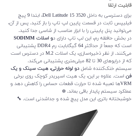
قابلیت ارتقا
برای دسترسی به داخل Dell Latitude 15 3520، ابتدا 9 پیچ
فیلیپس ثابت در قسمت پایین لپ تاپ را باز کنید. پس از آن،
می‌توانید پنل پایینی را با ابزار مناسب از شاسی جدا کنید.
در بخش حافظه رم، این لپ تاپ دارای د
و اسلات SODIMM
است که جمعاً از حداکثر 64 گیگابایت رم DDR4 پشتیبانی
می‌کنند. از نظر ذخیره‌سازی، یک اسلات M.2 در دسترس است
که از درایوهای 30 تا 82 میلی‌متری پشتیبانی می‌کند.
سیستم خنک‌کننده شامل
دو لوله حرارتی، هیت سینک و یک
فن
است. علاوه بر این، یک هیت اسپریدر کوچک روی برخی
VRMها تعبیه شده تا حرارت قطعات حساس را کاهش دهد و
عملکرد سیستم پایدار باقی بماند. ❄️
خوشبختانه باتری این مدل پیچ شده و جداشدنی است. 🔧