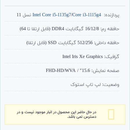
4
امتیاز
4.25
از 5
امتیاز
پردازنده:
Core i3-1115g4
/
Intel Core i5-1135g7
نسل 11
مشتری
حافظه رم: 16/12/8 گیگابایت DDR4 (قابل ارتقا تا 64)
حافظه داخلی: 512/256 گیگابایت SSD (قابل ارتقا)
گرافیک: Intel Iris Xe Graphics
صفحه نمایش: 15.6″ / FHD-HD/WVA
وضعیت: لپ تاپ استوک
در حال حاضر این محصول در انبار موجود نیست و در
دسترس نمی باشد.