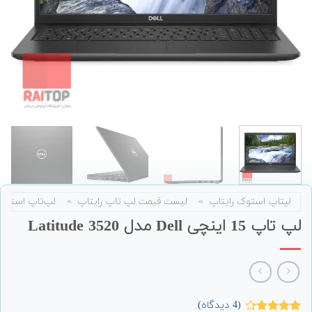
لپتاپ استوک رایتاپ
»
لیست قیمت لپ تاپ رایتاپ
»
لپ‌تاپ استوک
لپ تاپ 15 اینچی Dell مدل Latitude 3520
(
4
دیدگاه)