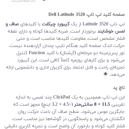
صفحه کلید لپ تاپ Dell Latitude 3520
لپ تاپ Latitude 3520 از یک
کیبورد چیکلت
با کلیدهای
صاف و
لمس خوشایند
برخوردار است. ضربه کلیدها کوتاه و دارای نقطه
فشار مشخص است، مقاومت کلیدها مناسب است و حتی
حرکت اندک صفحه کلید هنگام تایپ چندان آزاردهنده نیست.
نور پس‌زمینه دو مرحله‌ای (آپشنال) با کلید Function کنترل
می‌شود و برای کارهای روزمره کاملاً کافی است. این کیبورد
تجربه‌ای راحت و قابل اعتماد برای کاربران اداری و دانشجویی ارائه
می‌دهد. 🌟
تاچ پد
این لپ تاپ همچنین به یک ClickPad چند لمسی به اندازه
تقریبی
11.5 × 8 سانتی‌متر
(~4.5 × 3.2 اینچ) مجهز است که
جایگزین موس می‌شود. سطح صاف آن باعث حرکت روان
انگشتان می‌شود و پاسخگویی در گوشه‌ها نیز مناسب است.
فشار کلید کوتاه و بازخورد آن واضح است و تجربه کاربری دقیقی