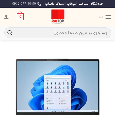
Ski
0912-077-40-90
فروشگاه اینترنتی لپ‌تاپ استوک رایتاپ
t
conten
منو
0
جستجو
برای: