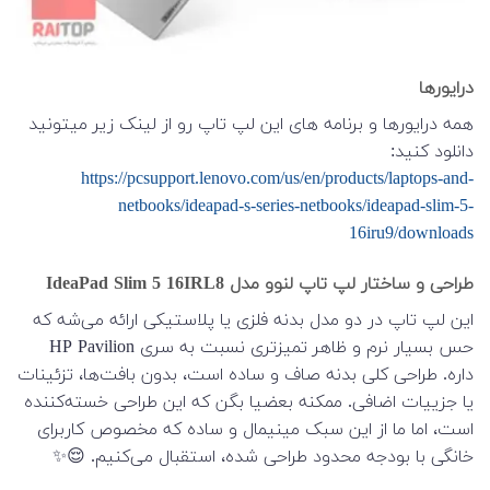
درایورها
همه درایورها و برنامه های این لپ تاپ رو از لینک زیر میتونید
دانلود کنید:
https://pcsupport.lenovo.com/us/en/products/laptops-and-
netbooks/ideapad-s-series-netbooks/ideapad-slim-5-
16iru9/downloads
طراحی و ساختار لپ تاپ لنوو مدل IdeaPad Slim 5 16IRL8
این لپ تاپ در دو مدل بدنه فلزی یا پلاستیکی ارائه می‌شه که
حس بسیار نرم و ظاهر تمیزتری نسبت به سری HP Pavilion
داره. طراحی کلی بدنه صاف و ساده است، بدون بافت‌ها، تزئینات
یا جزییات اضافی. ممکنه بعضیا بگن که این طراحی خسته‌کننده
است، اما ما از این سبک مینیمال و ساده که مخصوص کاربرای
خانگی با بودجه محدود طراحی شده، استقبال می‌کنیم. 😌✨