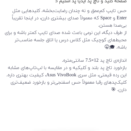
صفحه کلید و تاچ پد ایدیا پد اسلیم 5
حس تایپ کم‌عمق و نه چندان رضایت‌بخشه. کلیدهایی مثل
Enter و Space که معمولاً صدای بیشتری دارن، در اینجا تقریباً
بی‌صدا هستن.
از طرف دیگه، این نرمی باعث شده صدای تایپ کمتر باشه و برای
محیط‌های کوچیک مثل کلاس درس یا اتاق جلسه مناسب‌تر
باشه. 🎓🤫
اندازه‌ی تاچ پد 12×7.5 سانتی‌متره.
بازخورد تاچ پد بلند و کلیکیه و در مقایسه با لپ‌تاپ‌های مشابه
این رده قیمتی، مثل سری Asus VivoBook، کیفیت بهتری داره.
کلیک‌پد‌های رقبا معمولاً حس اسفنجی‌تر و بازخورد ضعیف‌تری
دارن. 🎯