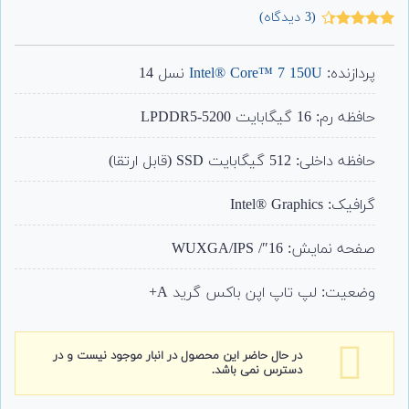
(
3
دیدگاه)
3
امتیاز
4.33
از 5
امتیاز
پردازنده:
Intel® Core™ 7 150U
نسل 14
مشتری
حافظه رم: 16 گیگابایت LPDDR5-5200
حافظه داخلی: 512 گیگابایت SSD (قابل ارتقا)
گرافیک: Intel® Graphics
صفحه نمایش: 16″/ WUXGA/IPS
وضعیت: لپ تاپ اپن باکس گرید A+
در حال حاضر این محصول در انبار موجود نیست و در
دسترس نمی باشد.