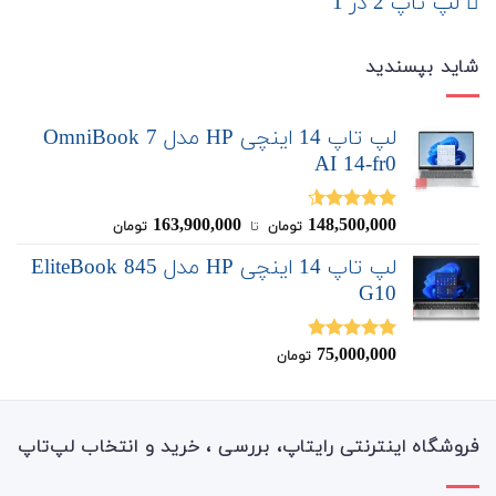
لپ تاپ 2 در 1
شاید بپسندید
لپ تاپ 14 اینچی HP مدل OmniBook 7
AI 14-fr0
163,900,000
148,500,000
نمره
4.50
تومان
‌ تا ‌
تومان
از 5
لپ تاپ 14 اینچی HP مدل EliteBook 845
G10
75,000,000
نمره
4.80
تومان
از 5
فروشگاه اینترنتی رایتاپ، بررسی ، خرید و انتخاب لپ‌تاپ