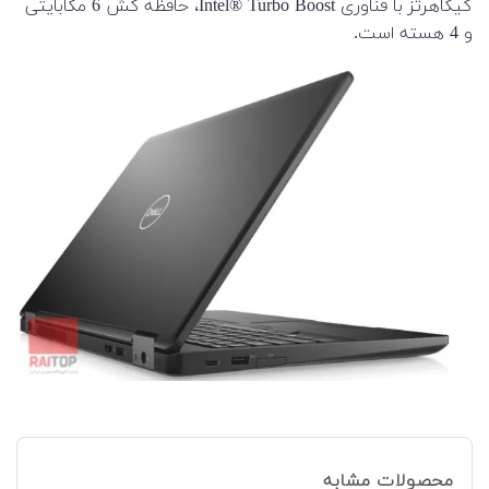
گیگاهرتز با فناوری Intel® Turbo Boost، حافظه کش 6 مگابایتی
و 4 هسته است.
محصولات مشابه