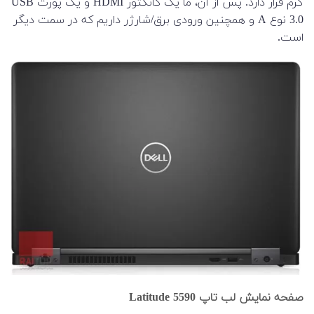
گرم قرار دارد. پس از آن، ما یک کانکتور HDMI و یک پورت USB
3.0 نوع A و همچنین ورودی برق/شارژر داریم که در سمت دیگر
است.
صفحه نمایش لب تاپ Latitude 5590