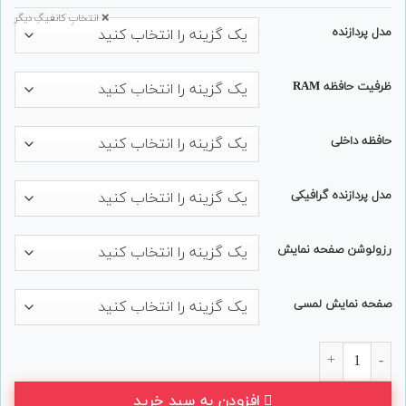
❌ انتخابِ کانفیگِ دیگر
مدل پردازنده
ظرفیت حافظه RAM
حافظه داخلی
مدل پردازنده گرافیکی
رزولوشن صفحه نمایش
صفحه نمایش لمسی
لپ تاپ استوک Dell مدل Latitude 5590 عدد
افزودن به سبد خرید