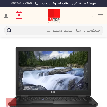
Ski
0912-077-40-90
فروشگاه اینترنتی لپ‌تاپ استوک رایتاپ
t
conten
منو
0
جستجو
برای: