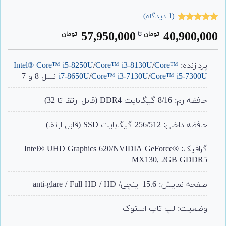
(
1
دیدگاه)
1
امتیاز
5.00
57,950,000
40,900,000
تومان
‌ تا ‌
تومان
از 5 امتیاز
مشتری
پردازنده:
Core™
/
Core™ i3-8130U
/
Intel® Core™ i5-8250U
Core™ i5-7300U
/
Core™ i3-7130U
/
i7-8650U
نسل 8 و 7
حافظه رم: 8/16 گیگابایت DDR4 (قابل ارتقا تا 32)
حافظه داخلی: 256/512 گیگابایت SSD (قابل ارتقا)
گرافیک:
Intel® UHD Graphics 620/NVIDIA GeForce®
MX130, 2GB GDDR5
صفحه نمایش: 15.6 اینچی/ anti-glare / Full HD / HD
وضعیت: لپ تاپ استوک