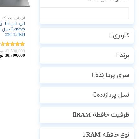
لپ‌تاپ استوک
لپ تاپ
o
کاربری
330-15IKB
42,500,000
نمره
4.50
تو
برند
قیمت
38,700,000
تو
از 5
اصلی:
42,500,000
تومان
بود.
سری پردازنده
نسل پردازنده
ظرفیت حافظه RAM
نوع حافظه RAM