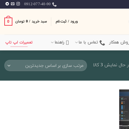
0912-077-40-90
ورود / ثبت‌نام
سبد خرید /
0
0
تومان
وش همکار
تماس با ما
راهنما
تعمیرات لپ تاپ
Sorted
 حال نمایش 3 کالا
by
latest