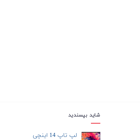
شاید بپسندید
لپ تاپ 14 اینچی