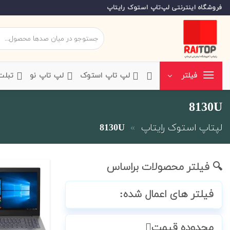
Ski
فروشگاه اینترنتی لپ‌تاپ استوک رایتاپ
t
conten
جستجو
برای:
‌لپ تاپ استوک
‌لپ تاپ نو
‌ تبل
فیلتر
8130U
لپتاپ استوک رایتاپ
»
8130U
🔍 فیلتر محصولات براساس
فیلتر های اعمال شده:
محدوده قیمت