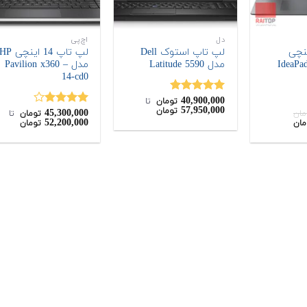
دل
اچ‌پی
 15 اینچی
لپ تاپ استوک Dell
لپ تاپ 14 اینچی P
Lenov مدل IdeaPad
مدل Latitude 5590
مدل Pavilion x360 –
14-cd0
40,900,000
نمره
5.00
تومان
‌ تا ‌
57,950,000
تومان
از 5
45,300,000
نمره
مان
تومان
‌ تا ‌
قیمت
52,200,000
مان
تومان
4.00
از 5
فعلی:
38,700,000
تومان.