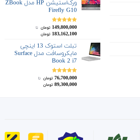
ورک‌استیشن HP مدل ZBook
Firefly G10
149,800,000
نمره
5.00
تومان
‌ تا ‌
از 5
183,162,100
تومان
تبلت استوک 13 اینچی
مایکروسافت مدل Surface
Book 2 i7
76,700,000
نمره
4.75
تومان
‌ تا ‌
از 5
89,300,000
تومان