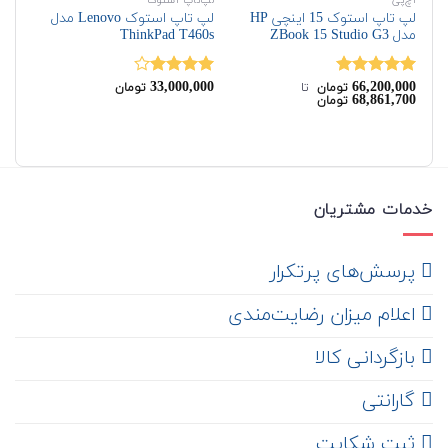
اچ‌پی
لپ‌تاپ استوک
اچ‌
لپ تاپ استوک 15 اینچی HP
لپ تاپ استوک Lenovo مدل
مدل ZBook 15 Studio G3
ThinkPad T460s
on
00
33,000,000
66,200,000
نمره
5.00
نمره
نم
تومان
‌ تا ‌
تومان
68,861,700
تومان
از 5
4.00
از 5
00
خدمات مشتریان
‌ پرسش‌های پرتکرار
اعلام میزان رضایت‌مندی
‌ بازگردانی کالا
گارانتی
ثبت شکایت