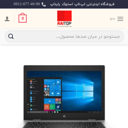
Ski
0912-077-40-90
فروشگاه اینترنتی لپ‌تاپ استوک رایتاپ
t
conten
منو
0
جستجو
برای: