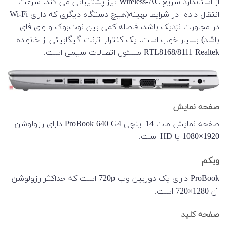
از استاندارد سریع Wireless-AC نیز پشتیبانی می کند. سرعت
انتقال داده در شرایط بهینه(هیچ دستگاه دیگری که دارای Wi-Fi
در مجاورت نزدیک باشد، فاصله کمی بین نوت‌بوک و وای فای
باشد) بسیار خوب است. یک کنترلر اترنت گیگابیتی از خانواده
RTL8168/8111 Realtek مسئول اتصالات سیمی است.
صفحه نمایش
صفحه نمایش مات 14 اینچی ProBook 640 G4 دارای رزولوشن
1920×1080 یا HD است.
وبکم
ProBook دارای یک دوربین وب 720p است که حداکثر رزولوشن
آن 1280×720 است.
صفحه کلید