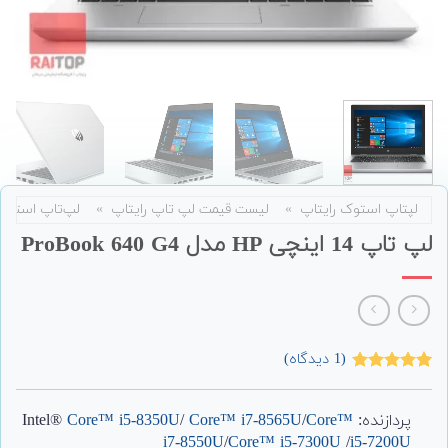
لپتاپ استوک رایتاپ
»
لیست قیمت لپ تاپ رایتاپ
»
لپ‌تاپ استوک
لپ تاپ 14 اینچی HP مدل ProBook 640 G4
(
1
دیدگاه)
1
امتیاز
5.00
از 5 امتیاز
مشتری
پردازنده: Intel®
Core™
/
Core™ i7-8565U
/
Core™ i5-8350U
i7-8550U
/
Core™ i5-7300U
/
i5-7200U