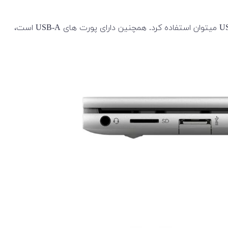
لپ تاپ های سری 2022 Envy x360 پورت آداپتور شارژر مخصوص را مانند سری Spectre حذف کرده است و به جای آن برای شارژ از USB-C میتوان استفاده کرد. همچنین دارای پورت های USB-A است،