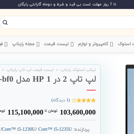
تا 7 روز مهلت تست بی قید و شرط و دوماه گارانتی رایگان
ت استوک
‌ کامپیوتر و لوازم
‌ لیست قیمت
‌ مجله رایتاپ
فر
لپتاپ استوک رایتاپ
»
لیست قیمت لپ تاپ رایتاپ
»
لپ تاپ 2 در 1 HP مدل Envy x360 13-bf0
(
1
دیدگاه)
1
امتیاز
115,100,000
103,600,000
تومان
‌ تا ‌
توم
4.00
از 5
امتیاز
مشتری
پردازنده:
Core™ i5-1235U
/
Core™ i5-1230U
/
U