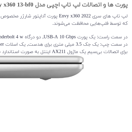
پورت ها و اتصالات لپ تاپ اچپی مدل Envy x360 13-bf0
که توسط فلپ‌هایی محافظت می‌شوند.
در سمت راست: یک پورت USB-A 10 Gbps, دو درگاه Thunderbolt 4 w (با پشتیبانی از Power Delivery + DisplayPort 1.4)
در سمت چپ: یک جک 3.5 میلی متری برای هدست, یک اسلات MicroSD reader و یک پورت USB-A 10 Gbps
برای اتصالات بی‌سیم یک ماژول AX211 اینتل به صورت استاندارد برای Wi-Fi 6E و بلوتوث 5.2 دارد.