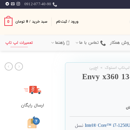
0912-077-40-90
ورود / ثبت‌نام
سبد خرید /
0
0
تومان
وش همکار
تماس با ما
راهنما
تعمیرات لپ تاپ
لپ‌تاپ استوک
»
اچ‌پی
ارسال رایگان
ان
Intel® Core™ i7-1250
نسل