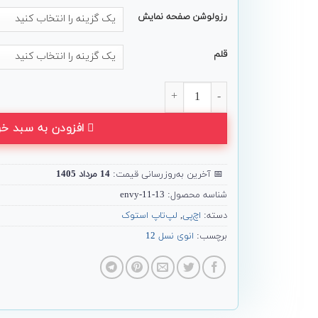
رزولوشن صفحه نمایش
قلم
لپ تاپ 2 در 1 HP مدل Envy x360 13-bf0 عدد
افزودن به سبد خر
📅
آخرین به‌روزرسانی قیمت:
14 مرداد 1405
شناسه محصول:
13-11-envy
دسته:
اچ‌پی
,
لپ‌تاپ استوک
برچسب:
انوی نسل 12