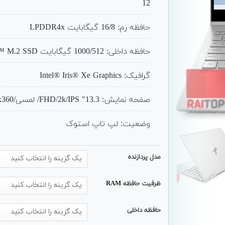
12
حافظه رم: 16/8 گیگابایت LPDDR4x
حافظه داخلی: 1000/512 گیگابایت PCIe® NVMe™ M.2 SSD
گرافیک: Intel® Iris® Xe Graphics
صفحه نمایش: 13.3″ FHD/2k/IPS/ لمسی/x360
وضعیت: لپ تاپ استوک
مدل پردازنده
ظرفیت حافظه RAM
حافظه داخلی