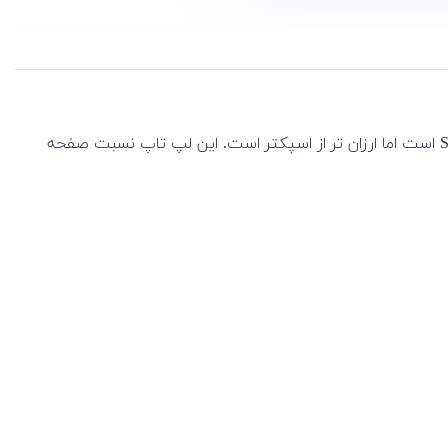
طراحی جدید Envy و لپ تاپ لپ تاپ 2 در 1 HP مدل Envy x360 13-bf0 دارای بسیاری از ویژگی‌های موجود در سری لپ تاپ های Spectre است اما ارزان تر از اسپکتر است. این لپ تاپ نسبت صفحه