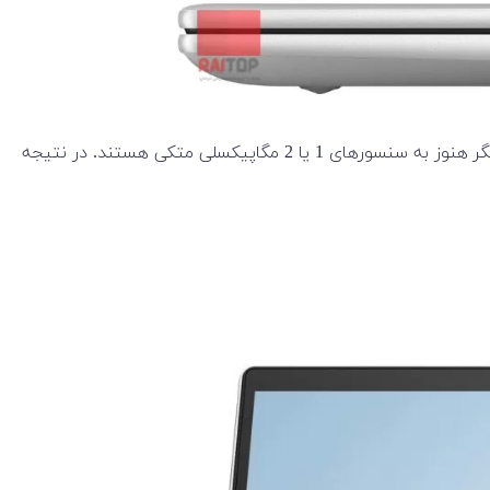
HP تنها تولید کننده بزرگ لپ تاپ است که لپ تاپ هایی با وب کم 5 مگاپیکسلی ارائه می دهد، در حالی که اکثر سازندگان لپ تاپ دیگر هنوز به سنسورهای 1 یا 2 مگاپیکسلی متکی هستند. در نتیجه