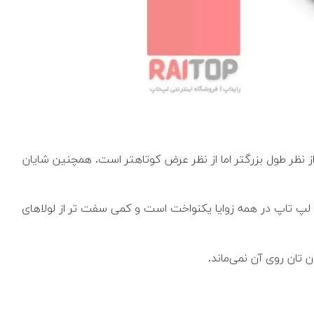
Envy x360 13 2 نسبت تصویر 16:10 جدیدی را معرفی کرده. استحکام شاسی بسیار خوب است. مدل جدید به دلیل فرم جدید 16:10 از نظر طول بزرگتر اما از نظر عرض کوتاهتر است. همچنین شایان
 لپ تاپ در همه زوایا یکنواخت است و کمی سفت تر از لولاهای
تان روی آن نمی‌ماند.