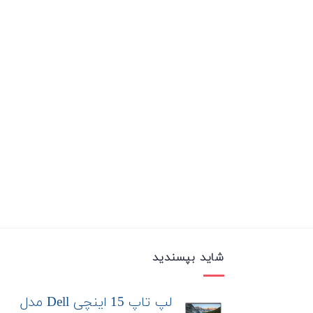
شاید بپسندید
لپ تاپ 15 اینچی Dell مدل