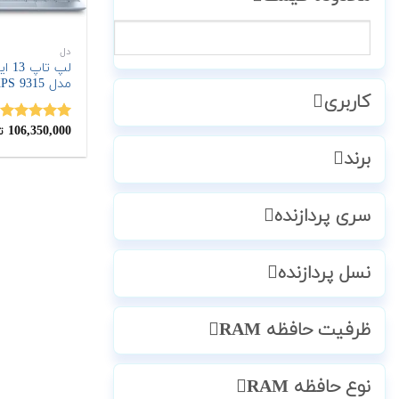
دل
مدل XPS 9315
کاربری
106,350,000
نمره
5.00
ت
از 5
برند
سری پردازنده
نسل پردازنده
ظرفیت حافظه RAM
نوع حافظه RAM