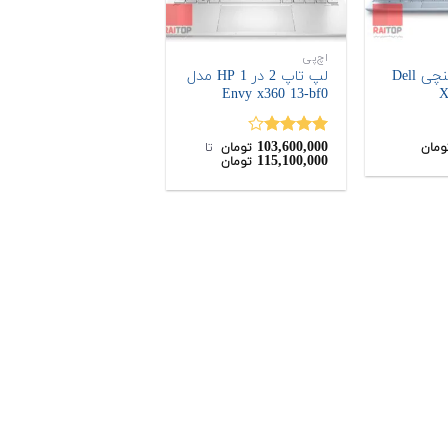
اچ‌پی
لپ تاپ 13 اینچی Dell
لپ تاپ 2 در 1 HP مدل
Envy x360 13-bf0
103,600,000
نمره
ومان
تومان
‌ تا ‌
115,100,000
تومان
4.00
از 5