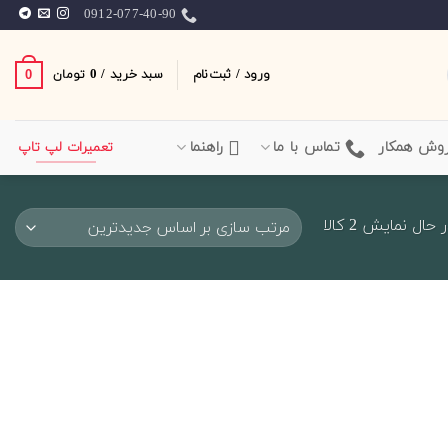
0912-077-40-90
ورود / ثبت‌نام
سبد خرید /
0
0
تومان
وش همکار
تماس با ما
راهنما
تعمیرات لپ تاپ
Sorted
 حال نمایش 2 کالا
by
latest