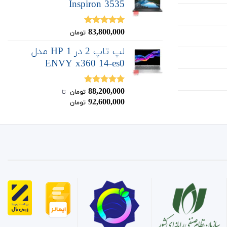
Inspiron 3535
83,800,000
نمره
5.00
تومان
از 5
لپ تاپ 2 در 1 HP مدل
ENVY x360 14-es0
88,200,000
نمره
5.00
تومان
‌ تا ‌
از 5
92,600,000
تومان