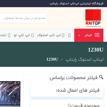
Ski
فروشگاه اینترنتی لپ‌تاپ استوک رایتاپ
t
conten
جستجو
برای:
‌لپ تاپ استوک
‌لپ تاپ نو
‌ تبل
فیلتر
1230U
لپتاپ استوک رایتاپ
»
1230U
🔍 فیلتر محصولات براساس
فیلتر های اعمال شده:
محدوده قیمت