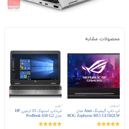
محصولات مشابه
ایسوس
اچ‌پی
لپ‌
لپ تاپ گیمینگ Asus مدل
لپ‌تاپ استوک 15 اینچی HP
ROG Zephyrus M15 ‎GU502LW
مدل ProBook 650 G2
50