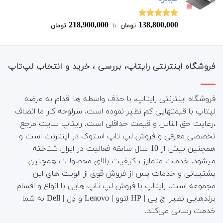
218,900,000
138,800,000
نمره
4.80
تومان
‌ تا ‌
تومان
از 5
فروشگاه اینترنتی رایتاپ، بررسی ، خرید و انتخاب لپ‌تاپ
فروشگاه اینترنتی رایتاپ، با حذف واسطه ها اقدام به عرضه
لپتاپ با قیمتهایی کم نظیر نموده است. سرلوحه کار ما انصاف
،رعایت حق الناس و قیمت حداقلی است. رایتاپ سایت مرجع
تخصصی معرفی و فروش لپ تاپ استوک در اینترنت است و
همچنین بیش از 10 سال سابقه فعالیت در ایران شناخته
میشود. خدمات متمایز ، کیفیت بالای محصولات همچنین
پشتیبانی و خدمات پس از فروش قوی از الویت های این
مجموعه است.
رایتاپ با فروش لپ تاپ هایی با انواع و اقسام
برندهایی نظیر اچ پی | HP لنوو | Lenovo و دِل | Dell به شما
خدمت رسانی می‌کند.