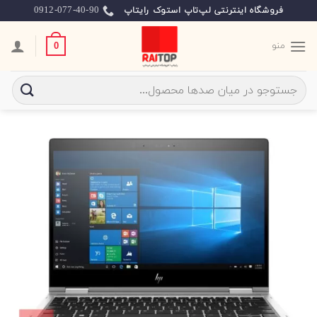
Ski
0912-077-40-90
فروشگاه اینترنتی لپ‌تاپ استوک رایتاپ
t
conten
منو
0
جستجو
برای: