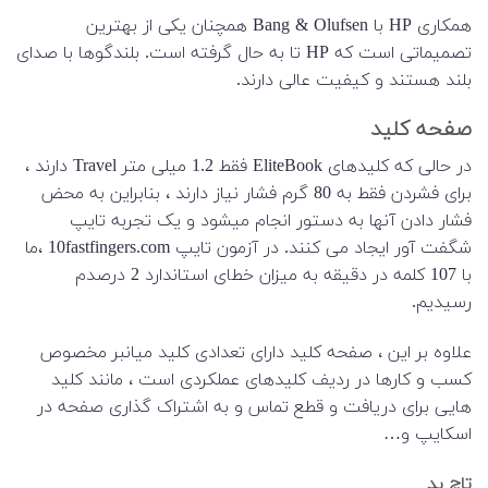
همکاری HP با Bang & Olufsen همچنان یکی از بهترین
تصمیماتی است که HP تا به حال گرفته است. بلندگوها با صدای
بلند هستند و کیفیت عالی دارند.
صفحه کلید
در حالی که کلیدهای EliteBook فقط 1.2 میلی متر Travel دارند ،
برای فشردن فقط به 80 گرم فشار نیاز دارند ، بنابراین به محض
فشار دادن آنها به دستور انجام میشود و یک تجربه تایپ
شگفت آور ایجاد می کنند. در آزمون تایپ 10fastfingers.com ،ما
با 107 کلمه در دقیقه به میزان خطای استاندارد 2 درصدم
رسیدیم.
علاوه بر این ، صفحه کلید دارای تعدادی کلید میانبر مخصوص
کسب و کارها در ردیف کلیدهای عملکردی است ، مانند کلید
هایی برای دریافت و قطع تماس و به اشتراک گذاری صفحه در
اسکایپ و…
تاچ پد