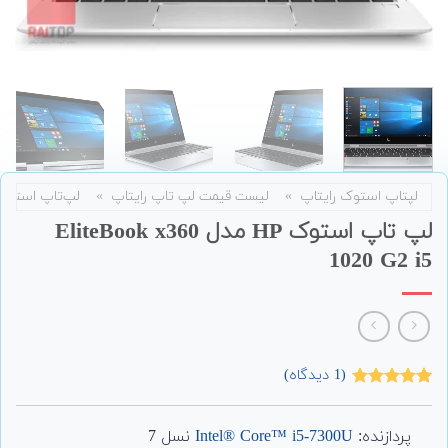
لپتاپ استوک رایتاپ
»
لیست قیمت لپ تاپ رایتاپ
»
لپ‌تاپ استوک
لپ تاپ استوک HP مدل EliteBook x360
1020 G2 i5
(
1
دیدگاه)
1
امتیاز
5.00
از 5 امتیاز
مشتری
پردازنده:
Intel® Core™ i5-7300U
نسل 7