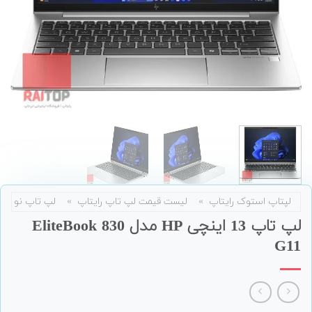
لپتاپ استوک رایتاپ
»
لیست قیمت لپ تاپ رایتاپ
»
لپ تاپ نو
لپ تاپ 13 اینچی HP مدل EliteBook 830
G11