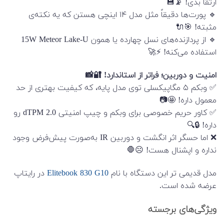
ارتقا بدی! 📡💾
🔹 پورت‌ها دقیقاً مثل مدل ۱۴ اینچی هستن که یه نکته‌ی
مثبته! 🎯🔌
🔹 از پردازنده‌های نسل چهارده یا همون 15W Meteor Lake-U
استفاده می‌کنه! ⚡🚀
امنیت و دوربین؛ فراتر از استاندارد! 🔐📸
✅ وبکم ۵ مگاپیکسلی توی مدل پایه، که کیفیت بهتری از حد
معمول داره! 🤩📷
✅ کاور حریم خصوصی برای وبکم و چیپ امنیتی dTPM 2.0 رو
داره! 🔒🔍
❌ اما حسگر اثر انگشت و دوربین IR به‌صورت پیش‌فرض وجود
نداره و اپشنال هست! ☹️🛑
مدل قدیمی تر این دستگاه با نام
Elitebook 830 G10
در رایتاپ
عرضه شده است.
ویژگی‌های برجسته