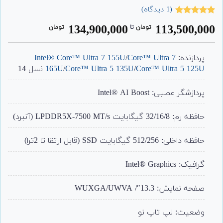
(
1
دیدگاه)
1
امتیاز
5.00
134,900,000
113,500,000
تومان
‌ تا ‌
تومان
از 5 امتیاز
مشتری
پردازنده:
Core™ Ultra 7
/
Intel® Core™ Ultra 7 155U
Core™ Ultra 5 125U
/
Core™ Ultra 5 135U
/
165U
نسل 14
پردازشگر عصبی: Intel® AI Boost
حافظه رم: 32/16/8 گیگابایت LPDDR5X-7500 MT/s (آنبرد)
حافظه داخلی: 512/256 گیگابایت SSD (قابل ارتقا تا 2ترا)
گرافیک: Intel® Graphics
صفحه نمایش: 13.3″/ WUXGA/UWVA
وضعیت: لپ تاپ نو