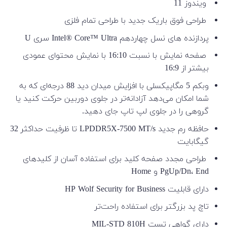
ویندوز 11
طراحی فوق باریک جدید با طراحی تمام فلزی
پردازنده های نسل چهاردهم Intel® Core™ Ultra سری U
صفحه نمایش با نسبت 16:10 با نمایش محتوای عمودی
بیشتر از 16:9
وبکم 5 مگاپیکسلی با افزایش میدان دید 88 درجه‌ای که به
شما امکان می‌دهد آزادانه‌تر در جلوی دوربین حرکت کنید یا
گروهی را در جلوی لپ تاپ جای دهید.
حافظه رم جدید LPDDR5X-7500 MT/s تا ظرفیت حداکثر 32
گیگابایت
طراحی مجدد صفحه کلید برای استفاده آسان از کلیدهای
PgUp/Dn، End و Home
دارای قابلیت HP Wolf Security for Business
تاچ پد بزرگتر برای استفاده راحت‌تر
دارای گواهی تست MIL-STD 810H