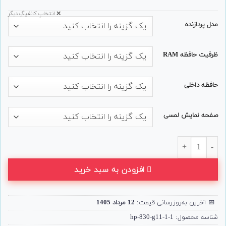
❌ انتخابِ کانفیگِ دیگر
مدل پردازنده
ظرفیت حافظه RAM
حافظه داخلی
صفحه نمایش لمسی
لپ تاپ 13 اینچی HP مدل EliteBook 830 G11 عدد
افزودن به سبد خرید
📅
آخرین به‌روزرسانی قیمت:
12 مرداد 1405
شناسه محصول:
hp-830-g11-1-1