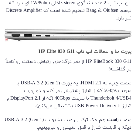
این لپ تاپ 2 عدد بلندگوی stereo داخلی 1W/8ohm ای دارد که
توسط Bang & Olufsen تنظیم شده است که Discrete Amplifier
نیز دارد.
پورت ها و اتصالات لپ تاپ HP Elite 830 G11
HP EliteBook 830 G11 از نظر درگاه‌های ارتباطی دستت رو کاملاً
باز گذاشته!
سمت
چپ
، یه HDMI 2.1، یه پورت USB-A 3.2 (Gen 1) با
سرعت 5Gbps که از شارژ پشتیبانی می‌کنه و دو پورت
Thunderbolt 4/USB4 با سرعت 40Gbps (که از DisplayPort 2.1 و
شارژ با USB Power Delivery پشتیبانی می‌کنن).
سمت
راست
هم جک ترکیبی صدا، یه پورت USB-A 3.2 (Gen 1)
دیگه با قابلیت شارژ و قفل امنیتی رو می‌بینیم.