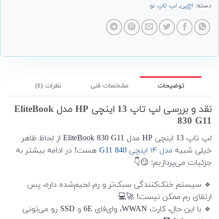
دسته:
اچ‌پی
,
لپ تاپ نو
توضیحات
مشخصات فنی
نظرات (1)
نقد و بررسی لپ تاپ 13 اینچی HP مدل EliteBook
830 G11
لپ تاپ 13 اینچی HP مدل EliteBook 830 G11 از لحاظ ظاهر
خیلی شبیه
مدل ۱۴ اینچی 840 G11
هست! در ادامه بیشتر به
جزئیات می‌پردازیم: 😏👇
🔹 سیستم خنک‌کنندگی سبک‌تر و رم لحیم‌شده داره، پس
ارتقای رم ممکن نیست! 🚀💻
🔹 با این حال، کارت WWAN، وای‌فای 6E و SSD رو می‌تونی