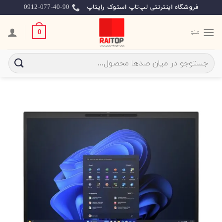
Ski
0912-077-40-90
فروشگاه اینترنتی لپ‌تاپ استوک رایتاپ
t
conten
منو
0
جستجو
برای: