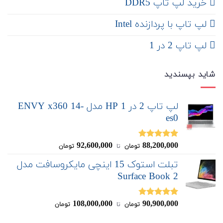
خرید لپ تاپ DDR5
لپ تاپ با پردازنده Intel
لپ تاپ 2 در 1
شاید بپسندید
لپ تاپ 2 در 1 HP مدل ENVY x360 14-
es0
92,600,000
88,200,000
نمره
5.00
تومان
‌ تا ‌
تومان
از 5
تبلت استوک 15 اینچی مایکروسافت مدل
Surface Book 2
108,000,000
90,900,000
نمره
4.75
تومان
‌ تا ‌
تومان
از 5