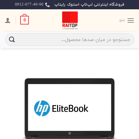
Ski
0912-077-40-90
فروشگاه اینترنتی لپ‌تاپ استوک رایتاپ
t
conten
منو
0
جستجو
برای: