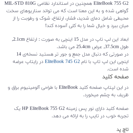
EliteBook 755 G2 همچنین در استاندارد نظامی MIL-STD 810G
گواهی شده و به این معنا است که می تواند سناریوهای سخت
محیطی شامل دمای شدید، فشار، ارتفاع، شوک و رطوبت را از
میان ببرد و خیال شما را به کلی آسوده کند!
ابعاد این لپ تاپ در مدل 15 اینچی به صورت : ارتفاع 2.1cm,
طول 37.5cm, عرض 25.4cm می باشد.
در صورتی که دنبال مدل جمع و جور تر هستید نسخه‌ی 14
اینچی این لپ تاپ با نام
EliteBook 745 G2
در رایتاپ عرضه
شده است.
صفحه کلید
در این لپتاپ صفحه کلید EliteBook با طراحی آلومینیوم براق و
ظریف به چشم میخورد.
صفحه کلید دارای نور پس زمینه HP EliteBook 755 G2 یک
تجربه خوب در تایپ را به ارائه می دهد.
تاچ پد