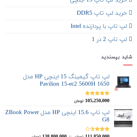
‌‌ خرید لپ تاپ 15 اینچی
خرید لپ تاپ DDR5
لپ تاپ با پردازنده Intel
لپ تاپ 2 در 1
شاید بپسندید
لپ تاپ گیمینگ 15 اینچی HP مدل
Pavilion 15-ec2 5600H 1650
105,250,000
نمره
4.80
تومان
از 5
لپ تاپ 15.6 اینچی HP مدل ZBook Power
G8
138,800,000
111,850,000
نمره