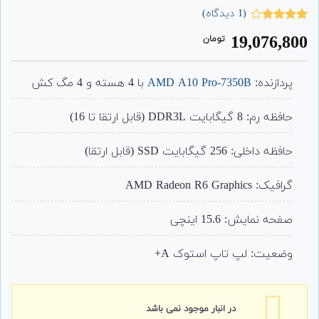
(
1
دیدگاه)
1
امتیاز
19,076,800
تومان
4.00
از 5
امتیاز
مشتری
پردازنده:
AMD A10 Pro-7350B
با 4 هسته و 4 مگ کش
حافظه رم: 8 گیگابایت DDR3L (قابل ارتقا تا 16)
حافظه داخلی: 256 گیگابایت SSD (قابل ارتقا)
گرافیک: AMD Radeon R6 Graphics
صفحه نمایش: 15.6 اینچی
وضعیت: لپ تاپ استوک A+
در انبار موجود نمی باشد