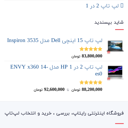
لپ تاپ 2 در 1
شاید بپسندید
لپ تاپ 15 اینچی Dell مدل Inspiron 3535
83,800,000
نمره
5.00
تومان
از 5
لپ تاپ 2 در 1 HP مدل ENVY x360 14-
es0
92,600,000
88,200,000
نمره
5.00
تومان
‌ تا ‌
تومان
از 5
فروشگاه اینترنتی رایتاپ، بررسی ، خرید و انتخاب لپ‌تاپ