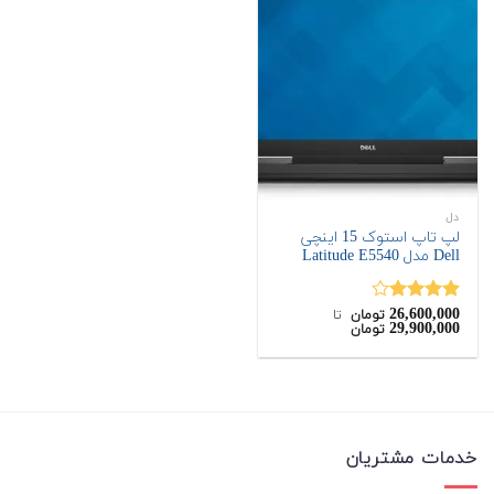
دل
لپ تاپ استوک 15 اینچی
Dell مدل Latitude E5540
26,600,000
نمره
تومان
‌ تا ‌
29,900,000
تومان
4.00
از 5
خدمات مشتریان