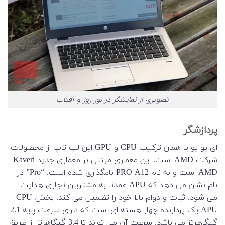
تصویری از نمایشگر در نور روز و آفتاب
پردازشگر
ای پو یو یا همان ترکیب CPU و GPU این لپ تاپ از محصولات
شرکت AMD است.
این معماری مبتنی بر معماری جدید Kaveri
AMD است و به نام PRO A12 نامگذاری شده است.
“Pro” در
نام نشان می دهد که APU عمدتا به مشتریان تجاری هدایت
می شود.
ثبات و دوام بالا خود را تضمین می کند.
بخش CPU
APU یک پردازنده چهار هسته ای است که دارای سرعت پایه 2.1
گیگاهرتز می باشد.
سرعت آن می تواند تا 3.4 گیگاهرتز از طریق