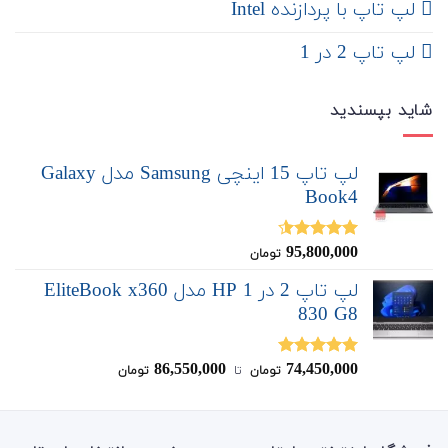
لپ تاپ با پردازنده Intel
لپ تاپ 2 در 1
شاید بپسندید
لپ تاپ 15 اینچی Samsung مدل Galaxy
Book4
95,800,000
نمره
4.50
تومان
از 5
لپ تاپ 2 در 1 HP مدل EliteBook x360
830 G8
86,550,000
74,450,000
نمره
5.00
تومان
‌ تا ‌
تومان
از 5