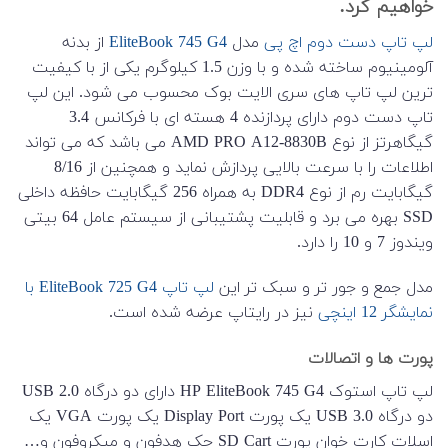
خواهیم کرد.
لپ تاپ دست دوم اچ پی
مدل
EliteBook 745 G4
از بدنه
آلومینیوم ساخته شده و با وزن 1.5 کیلوگرم یکی از با کیفیت
ترین لپ تاپ های سری الایت بوک محسوب می شود. این لپ
تاپ دست دوم دارای پردازنده 4 هسته ای با فرکانس 3.4
گیگاهرتز از نوع
AMD PRO A12-8830B
می باشد که می تواند
اطلاعات را با سرعت بالایی پردازش نماید و همچنین از 8/16
گیگابایت رم از نوع DDR4 به همراه 256 گیگابایت حافظه داخلی
SSD بهره می برد و قابلیت پشتیبانی از سیستم عامل 64 بیتی
ویندوز 7 و 10 را دارد.
مدل جمع و جور تر و سبک تر این
لپ تاپ EliteBook 725 G4 با
نمایشگر 12 اینچی
نیز در رایتاپ عرضه شده است.
پورت ها و اتصالات
لپ تاپ استوک HP EliteBook 745 G4 دارای دو درگاه USB 2.0
دو درگاه USB 3.0 یک پورت Display Port یک پورت VGA یک
اسلات کارت خوان پورت SD Cart جک هدفون و میکروفون و…