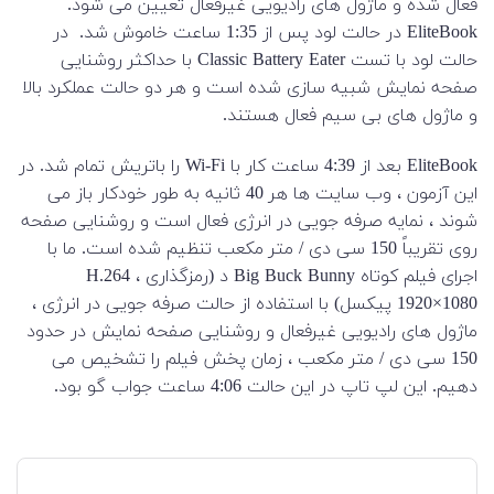
فعال شده و ماژول های رادیویی غیرفعال تعیین می شود.
EliteBook در حالت لود پس از 1:35 ساعت خاموش شد. در
حالت لود با تست Classic Battery Eater با حداکثر روشنایی
صفحه نمایش شبیه سازی شده است و هر دو حالت عملکرد بالا
و ماژول های بی سیم فعال هستند.
EliteBook بعد از 4:39 ساعت کار با Wi-Fi را باتریش تمام شد. در
این آزمون ، وب سایت ها هر 40 ثانیه به طور خودکار باز می
شوند ، نمایه صرفه جویی در انرژی فعال است و روشنایی صفحه
روی تقریباً 150 سی دی / متر مکعب تنظیم شده است. ما با
اجرای فیلم کوتاه Big Buck Bunny د (رمزگذاری H.264 ،
1920×1080 پیکسل) با استفاده از حالت صرفه جویی در انرژی ،
ماژول های رادیویی غیرفعال و روشنایی صفحه نمایش در حدود
150 سی دی / متر مکعب ، زمان پخش فیلم را تشخیص می
دهیم. این لپ تاپ در این حالت 4:06 ساعت جواب گو بود.