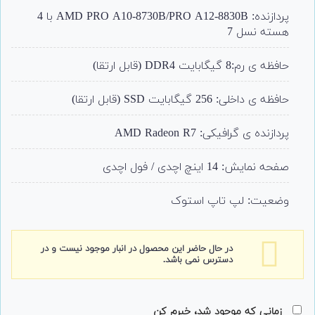
4.00
از 5
امتیاز
پردازنده: AMD PRO A10-8730B/PRO A12-8830B با 4
مشتری
هسته نسل 7
حافظه ی رم:8 گیگابایت DDR4 (قابل ارتقا)
حافظه ی داخلی: 256 گیگابایت SSD (قابل ارتقا)
پردازنده ی گرافیکی: AMD Radeon R7
صفحه نمایش: 14 اینچ اچدی / فول اچدی
وضعیت: لپ تاپ استوک
در حال حاضر این محصول در انبار موجود نیست و در
دسترس نمی باشد.
زمانی که موجود شد، خبرم کن