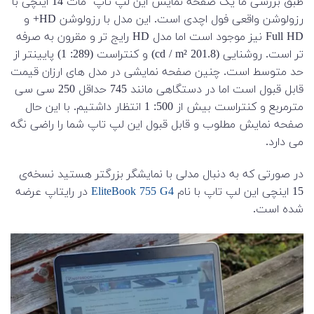
طبق بررسی ما یک صفحه نمایش این لپ تاپ مات 14 اینچی با
رزولوشن واقعی فول اچدی است. این مدل با رزولوشن HD+ و
Full HD نیز موجود است اما مدل HD رایج تر و مقرون به صرفه
تر است.
روشنایی (201.8 cd / m²) و کنتراست (289: 1) پایینتر از
حد متوسط است.
چنین صفحه نمایشی در مدل های ارزان قیمت
قابل قبول است اما در دستگاهی مانند 745
حداقل 250 سی سی
مترمربع و کنتراست بیش از 500: 1 انتظار داشتیم. با این حال
صفحه نمایش مطلوب و قابل قبول این لپ تاپ شما را راضی نگه
می دارد.
در صورتی که به دنبال مدلی با نمایشگر بزرگتر هستید نسخه‌ی
15 اینچی این لپ تاپ با نام
EliteBook 755 G4
در رایتاپ عرضه
شده است.