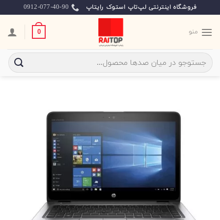
Ski
0912-077-40-90
فروشگاه اینترنتی لپ‌تاپ استوک رایتاپ
t
conten
منو
0
جستجو
برای: