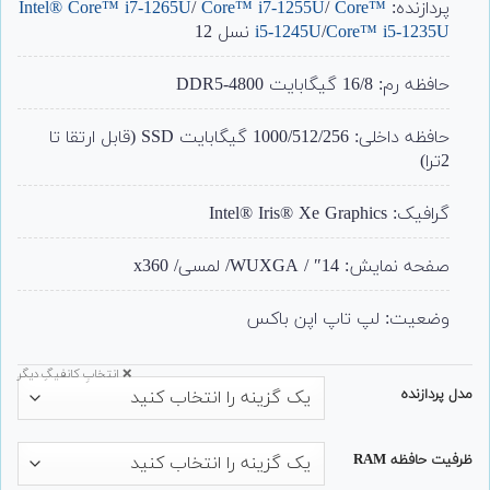
پردازنده:
Core™
/
Core™ i7-1255U
/
Intel® Core™ i7-1265U
Core™ i5-1235U
/
i5-1245U
نسل 12
حافظه رم: 16/8 گیگابایت DDR5-4800
حافظه داخلی: 1000/512/256 گیگابایت SSD (قابل ارتقا تا
2ترا)
گرافیک: Intel® Iris® Xe Graphics
صفحه نمایش: 14″ / WUXGA/ لمسی/ x360
وضعیت: لپ تاپ اپن باکس
❌ انتخابِ کانفیگِ دیگر
مدل پردازنده
ظرفیت حافظه RAM