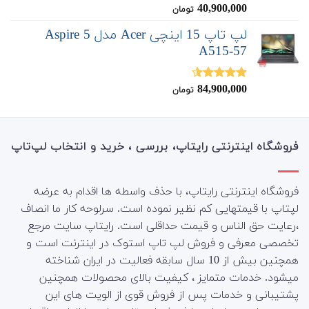
40,900,000
نمره
4.67
تومان
از 5
لپ تاپ 15 اینچی Acer مدل Aspire 5
A515-57
84,900,000
نمره
4.50
تومان
از 5
فروشگاه اینترنتی رایتاپ، بررسی ، خرید و انتخاب لپ‌تاپ
فروشگاه اینترنتی رایتاپ، با حذف واسطه ها اقدام به عرضه
لپتاپ با قیمتهایی کم نظیر نموده است. سرلوحه کار ما انصاف
،رعایت حق الناس و قیمت حداقلی است. رایتاپ سایت مرجع
تخصصی معرفی و فروش لپ تاپ استوک در اینترنت است و
همچنین بیش از 10 سال سابقه فعالیت در ایران شناخته
میشود. خدمات متمایز ، کیفیت بالای محصولات همچنین
پشتیبانی و خدمات پس از فروش قوی از الویت های این