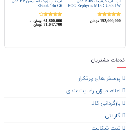
لپ تاپ گیمینگ Asus مدل
لپ تاپ ورک استیشن HP مدل
G3
ZBook 14u G6
ROG Zephyrus M15 ‎GU502LW
00
61,800,000
152,000,000
نمره
5.00
نمره
نم
تومان
تومان
‌ تا ‌
00
71,047,700
تومان
از 5
4.00
از 5
از 
خدمات مشتریان
‌ پرسش‌های پرتکرار
اعلام میزان رضایت‌مندی
‌ بازگردانی کالا
گارانتی
ثبت شکایت