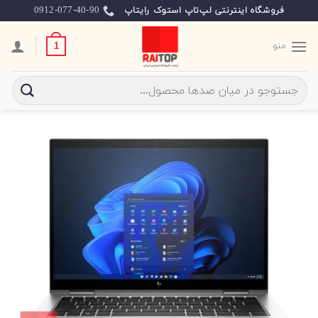
Ski
0912-077-40-90
فروشگاه اینترنتی لپ‌تاپ استوک رایتاپ
t
conten
منو
1
جستجو
برای: