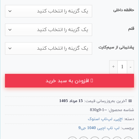
حافظه داخلی
قلم
پشتیبانی از سیم‌کارت
لپ تاپ 2 در 1 HP مدل Elite x360 1040 G9 عدد
افزودن به سبد خرید
📅
آخرین به‌روزرسانی قیمت:
15 مرداد 1405
شناسه محصول:
--830g9-1
دسته:
اچ‌پی
,
لپ‌تاپ استوک
برچسب:
لپ تاپ اچپی 1040 جی9