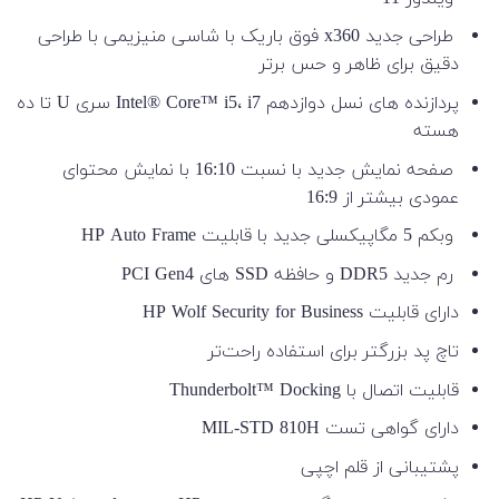
طراحی جدید x360 فوق باریک با شاسی منیزیمی با طراحی
دقیق برای ظاهر و حس برتر
پردازنده های نسل دوازدهم Intel® Core™ i5، i7 سری U تا ده
هسته
صفحه نمایش جدید با نسبت 16:10 با نمایش محتوای
عمودی بیشتر از 16:9
وبکم 5 مگاپیکسلی جدید با قابلیت HP Auto Frame
رم جدید DDR5 و حافظه SSD های PCI Gen4
دارای قابلیت HP Wolf Security for Business
تاچ پد بزرگتر برای استفاده راحت‌تر
قابلیت اتصال با Thunderbolt™ Docking
دارای گواهی تست MIL-STD 810H
پشتیبانی از قلم اچپی