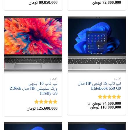
89,850,000
72,800,000
نمره
نمره
4.50
تومان
تومان
4.00
از 5
از 5
اچ‌پی
اچ‌پی
لپ تاپ 15 اینچی HP مدل
لپ تاپ 16 اینچی
EliteBook 650 G9
ورک‌استیشن HP مدل ZBook
Firefly G9
74,600,000
نمره
5.00
تومان
‌ تا ‌
110,000,000
تومان
از 5
125,600,000
نمره
5.00
تومان
از 5