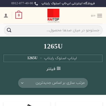
Ski
0912-077-40-90
فروشگاه اینترنتی لپ‌تاپ استوک رایتاپ
t
conten
منو
0
جستجو
برای:
1265U
لپتاپ استوک رایتاپ
»
1265U
فیلتر