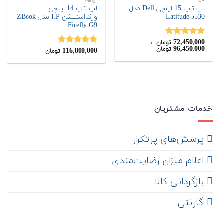
لپ تاپ 15 اینچی Dell مدل
لپ تاپ 14 اینچی
Latitude 5530
ورک‌استیشن HP مدل ZBook
Firefly G9
72,450,000
نمره
5.00
تومان
‌ تا ‌
96,450,000
تومان
از 5
116,800,000
نمره
5.00
تومان
از 5
خدمات مشتریان
‌ پرسش‌های پرتکرار
اعلام میزان رضایت‌مندی
‌ بازگردانی کالا
گارانتی