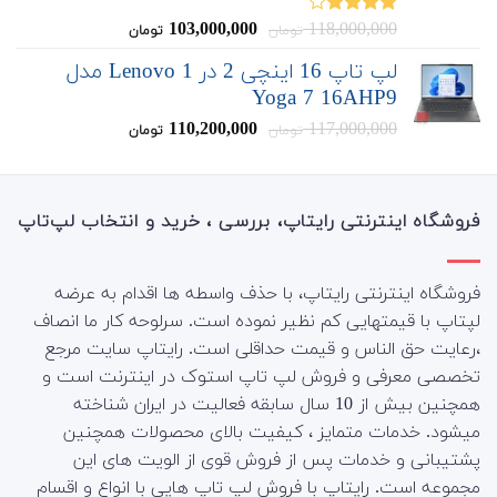
قیمت
قیمت
103,000,000
118,000,000
نمره
تومان
تومان
4.00
از 5
اصلی:
فعلی:
لپ تاپ 16 اینچی 2 در 1 Lenovo مدل
103,000,000
118,000,000
Yoga 7 16AHP9
تومان
تومان.
بود.
قیمت
قیمت
110,200,000
117,000,000
تومان
تومان
اصلی:
فعلی:
110,200,000
117,000,000
تومان
تومان.
بود.
فروشگاه اینترنتی رایتاپ، بررسی ، خرید و انتخاب لپ‌تاپ
فروشگاه اینترنتی رایتاپ، با حذف واسطه ها اقدام به عرضه
لپتاپ با قیمتهایی کم نظیر نموده است. سرلوحه کار ما انصاف
،رعایت حق الناس و قیمت حداقلی است. رایتاپ سایت مرجع
تخصصی معرفی و فروش لپ تاپ استوک در اینترنت است و
همچنین بیش از 10 سال سابقه فعالیت در ایران شناخته
میشود. خدمات متمایز ، کیفیت بالای محصولات همچنین
پشتیبانی و خدمات پس از فروش قوی از الویت های این
مجموعه است.
رایتاپ با فروش لپ تاپ هایی با انواع و اقسام