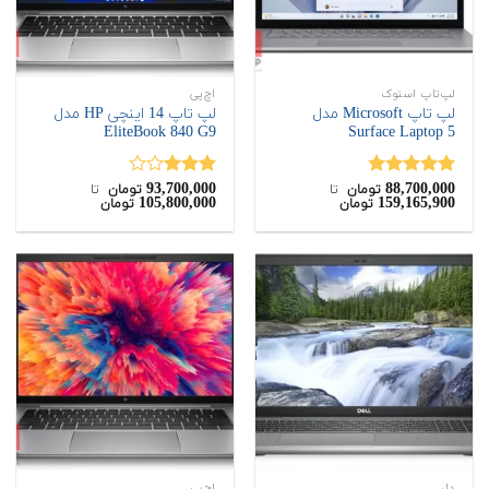
لپ‌تاپ استوک
اچ‌پی
لپ تاپ Microsoft مدل
لپ تاپ 14 اینچی HP مدل
EliteBook 840 G9
Surface Laptop 5
93,700,000
88,700,000
نمره
4.75
نمره
تومان
‌ تا ‌
تومان
‌ تا ‌
105,800,000
159,165,900
تومان
تومان
از 5
3.00
از
5
دل
اچ‌پی