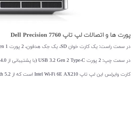
پورت ها و اتصالات لپ تاپ Dell Precision 7760
در سمت راست: یک کارت خوان SD، یک جک هدفون، 2 پورت USB 3.2 Gen 1 از نوع Type-A و یک پورت قفل وجود دارد.
در سمت چپ: 2 پورت USB 3.2 Gen 2 Type-C (با پشتیبانی از Thunderbolt 4.0) و یک پورت USB 3.2 Gen 1 Type-A port با پشتیبانی از Power Share و یک کارت خوان Smart card reader وجود دارد.
کارت وایرلس این لپ تاپ Intel Wi-Fi 6E AX210 است که از Bluetooth 5.2 نیز پشتیبانی می‌کند.