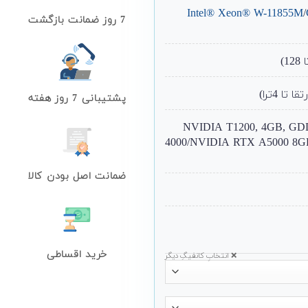
Intel® Xeon® W-11855M
/
7 روز ضمانت بازگشت
پشتیبانی 7 روز هفته
NVIDIA T1200, 4GB, GDDR6/
4000/NVIDIA RTX A5000 8
ضمانت اصل بودن کالا
خرید اقساطی
❌ انتخابِ کانفیگِ دیگر