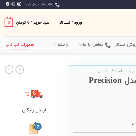
0912-077-40-90
ورود / ثبت‌نام
سبد خرید /
0
0
تومان
وش همکار
تماس با ما
راهنما
تعمیرات لپ تاپ
لپ‌تاپ استوک
»
دل
لپ تاپ ورک استیشن Dell مدل Precision
ارسال رایگان
ان