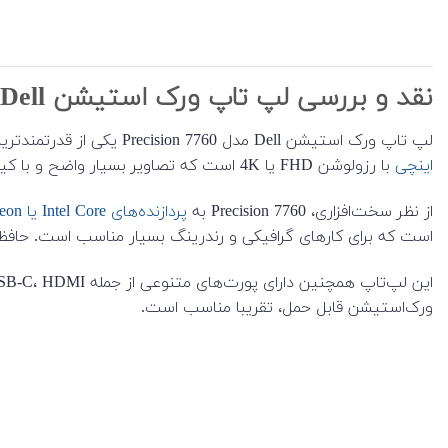
نقد و بررسی لپ تاپ ورک استیشن Dell مدل Precision 7760
لپ تاپ ورک استیشن Dell مدل Precision 7760 یکی از قدرتمندترین لپ‌تاپ‌های موجود در سال 2022-2021 است که برای کارهای حرفه‌ای و سنگین طراحی شده است. این
اینچی
با رزولوشن FHD یا 4K است که تصاویر بسیار واضح و با کیفیتی را ارائه می‌دهد.
از نظر سخت‌افزاری، Precision 7760 به
پردازنده‌های Intel Core یا Xeon نسل 11
است که برای کارهای گرافیکی و رندرینگ بسیار مناسب است. حافظه رم این دستگاه تا 128 گیگاب
ورک‌استیشن قابل حمل، تقریبا مناسب است.