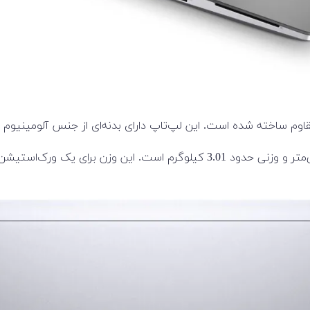
ابعاد و وزن: این دستگاه دارای ابعاد 400 در 263.6 در 25.9-28.6 میلی‌متر و وزنی 