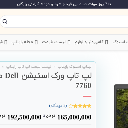
تا 7 روز مهلت تست بی قید و شرط و دوماه گارانتی رایگان
ت استوک
‌ کامپیوتر و لوازم
‌ لیست قیمت
‌ مجله رایتاپ
فر
لپتاپ استوک رایتاپ
»
لیست قیمت لپ تاپ رایتاپ
»
7760
(
2
دیدگاه)
2
امتیاز
192,500,000
165,000,000
تومان
‌ تا ‌
توم
4.00
از 5
امتیاز
مشتری