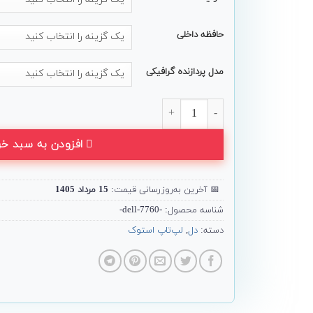
حافظه داخلی
مدل پردازنده گرافیکی
لپ تاپ ورک استیشن Dell مدل Precision 7760 عدد
افزودن به سبد خر
📅
آخرین به‌روزرسانی قیمت:
15 مرداد 1405
شناسه محصول:
-7760-dell-
دسته:
دل
,
لپ‌تاپ استوک