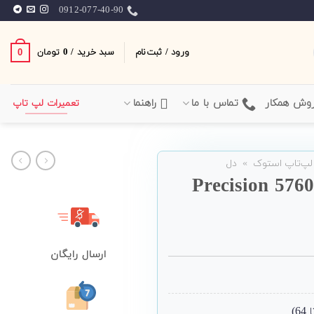
0912-077-40-90
ورود / ثبت‌نام
سبد خرید /
0
0
تومان
وش همکار
تماس با ما
راهنما
تعمیرات لپ تاپ
لپ‌تاپ استوک
»
دل
ارسال رایگان