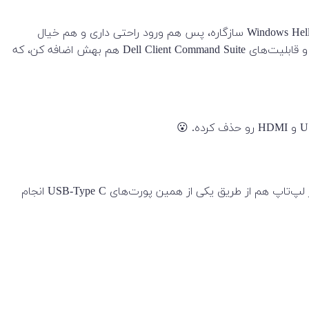
لپ‌تاپ Dell Precision 5760 از نظر امنیت حسابی دست‌پر اومده. 🔒 دکمه‌ی پاورش یه حسگر اثر انگشت داخلش داره و دوربینش هم با Windows Hello سازگاره، پس هم ورود راحتی داری و هم خیال
راحت! 😌 تازه یه تراشه TPM 2.0 هم داره که امنیت رو یه لِوِل دیگه می‌بره بالا. امکانات امنیتی دیگه مثل قفل گوه‌ای شکل روی شاسی و قابلیت‌های Dell Client Command Suite هم بهش اضافه کن، که
سمت راست هم یه اسلات کارت SD، دو پورت USB-Type C دیگه و جک ترکیبی هدفون/میکروفون قرار داره. 📱🔌 جالبه بدونی که شارژ لپ‌تاپ هم از طریق یکی از همین پورت‌های USB-Type C انجام