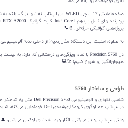
باتری فوق‌العاده رو ارائه می‌ده.
صفحه‌نمایش 17 اینچی WLED این لپ‌تاپ ن
پروژه‌های گرافیکی حرفه‌ای. 🎨🔧
به علاوه، امنیت این دستگاه مثال‌زدنیه! از داخلی بدنه آلومینیو
دل Precision 5760 با تمام ویژگی‌های درخشانی که دا
هیجان‌انگیز رو شروع کنیم! 🚀💻
طراحی و ساختار 5760
شاسی نقره‌ای و آلومینی
در لپ‌تاپ هم لوگوی کروم‌کاری‌شده‌ی Dell خودنمایی می‌کنه. شاید اولش به نظرت شبیه مک‌بوک بیاد، اما اگه خوب نگاه کنی، می‌فهمی طراحی خاص خودش رو داره. ✨
وقتی لپ‌تاپ رو باز می‌کنی، انگار وارد یه دنیای لوکس می‌شی. 🎩 یه صفحه‌ بزرگ و مشکی باف