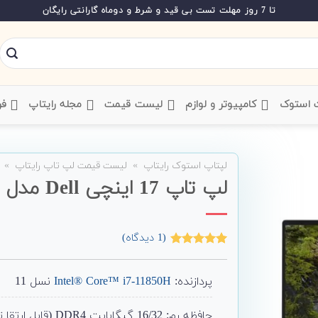
تا 7 روز مهلت تست بی قید و شرط و دوماه گارانتی رایگان
ت استوک
‌ کامپیوتر و لوازم
‌ لیست قیمت
‌ مجله رایتاپ
فر
لپتاپ استوک رایتاپ
»
لیست قیمت لپ تاپ رایتاپ
»
لپ تاپ 17 اینچی Dell مدل Precision 5760
(
1
دیدگاه)
1
امتیاز
5.00
از 5 امتیاز
مشتری
پردازنده:
Intel® Core™ i7-11850H
نسل 11
حافظه رم: 16/32 گیگابایت DDR4 (قابل ارتقا تا 64)