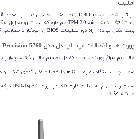
امنیت
بهت امکان می‌ده از راه دور تنظیمات BIOS رو خودکار یا سفارشی کنی، مثلاً رمز BIOS یا تنظیمات TPM. 🛠️💻
پورت ها و اتصالات لپ تاپ دل مدل Precision 5760
حالا بریم سراغ پورت‌ها، جایی که دل تصمیم جالبی گرفته: چهار پورت USB-Type C گذاشته و به‌کل پورت‌های کلاسیک مثل USB Type-A و HDMI رو حذف کر
سمت چپ دستگاه دو پورت USB-Type C و قفل گوه‌ای شکل رو می‌بینی.
می‌شه. 🚀✨