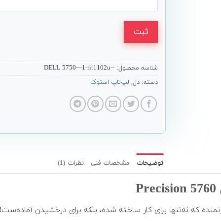
ثبت
شناسه محصول:
--DELL 5750---1-rit1102u
دسته:
دل
,
لپ‌تاپ استوک
توضیحات
مشخصات فنی
نظرات (1)