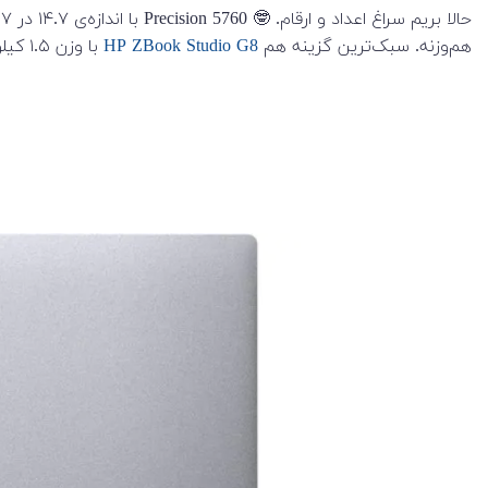
حالا بریم سراغ اعداد و ارقام. 🤓 Precision 5760 با اندازه‌ی ۱۴.۷ در ۹.۷ در ۰.۴ اینچی و وزن ۲.۵ کیلوگرم وارد میدان شده. از نظر وزن، رقیبش
هم‌وزنه. سبک‌ترین گزینه هم
HP ZBook Studio G8
با وزن ۱.۵ کیلوگرم هست. اما بذار یه چیزی رو روشن کنم؛ هرچند Precision 5760 سنگین‌تره، اما باریک‌ترین لپ‌تاپ این سری هست. ✂️💻