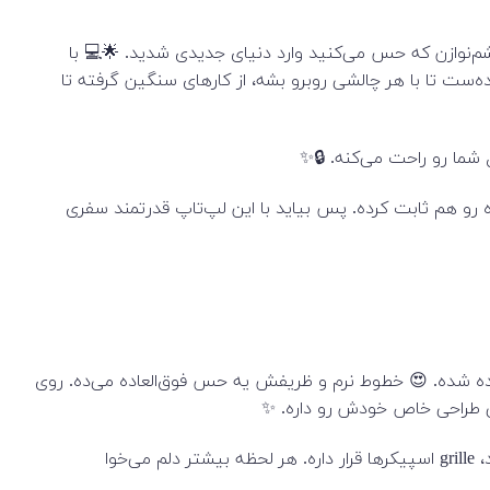
روان و چشم‌نوازن که حس می‌کنید وارد دنیای جدیدی شدید. 🌟💻 با
رت گرافیک Nvidia RTX A2000 یا A3000 و حافظه قابل ارتقا تا ۲ ترابایتی SSD، این لپ‌تاپ آماده‌ست تا با هر چالشی روبرو بشه، از کارهای سنگین گرفته تا
 شما رو راحت می‌کنه. 🔒✨
جایگاه رو هم ثابت کرده. پس بیاید با این لپ‌تاپ قدرتمند سفری
استادای قدیمی تراشیده شده. 😍 خطوط نرم و ظریفش یه حس فوق‌العاده می‌ده. روی
وا