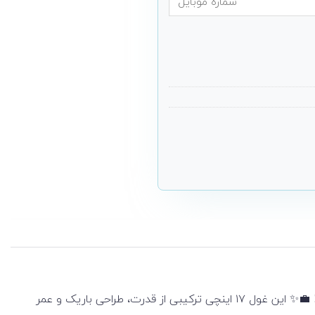
لپ تاپ 17 اینچی Dell مدل Precision 5760 یه لپ‌تاپ جذاب و قدرتمنده که نه‌تنها برای کار ساخته شده، بلکه برای درخشیدن آماده‌ست! 💼✨ این غول ۱۷ اینچی ترکیبی از قدرت، طراحی باریک و عمر