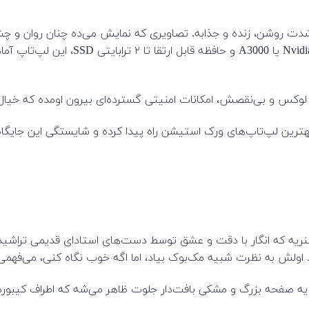
ه تنها بزرگ، بلکه به شدت روشن، زنده و جذابه. تصاویری که نمایش می‌ده چنان 
پردازنده های نسل یازدهم Intel Core i، کا
می لوکس و بی‌نقصش، امکانات امنیتی گسترده‌ای بیرون اومده که خیال
ره، به لیست بهترین لپ‌تاپ‌های ورک استیشن راه پیدا کرده و شایستگی این 
ومی Dell Precision 5760 مثل یه شاهکار هنریه که انگار با دقت و عشق توسط دست‌های 
ت‌دار جلوت ظاهر می‌شه که اطراف کیبورد، grille اسپیکرها قرار داره. هر لحظه بیشتر دلم می‌خ