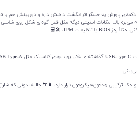
ده. 😮