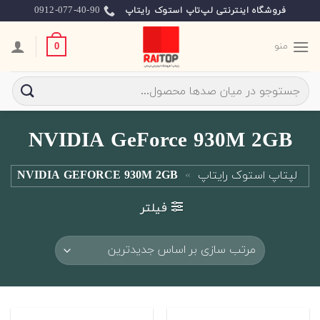
Ski
0912-077-40-90
فروشگاه اینترنتی لپ‌تاپ استوک رایتاپ
t
conten
منو
0
جستجو
برای:
NVIDIA GeForce 930M 2GB
لپتاپ استوک رایتاپ
»
NVIDIA GEFORCE 930M 2GB
فیلتر