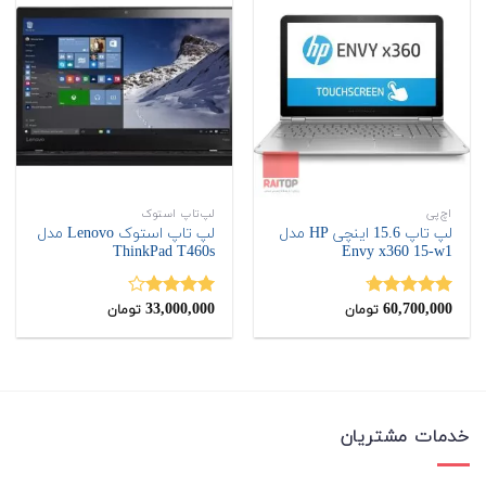
اچ‌پی
لپ‌تاپ استوک
لپ تاپ 15.6 اینچی HP مدل
لپ تاپ استوک Lenovo مدل
ThinkPad T460s
Envy x360 15-w1
33,000,000
60,700,000
نمره
4.67
نمره
تومان
تومان
از 5
4.00
از 5
خدمات مشتریان