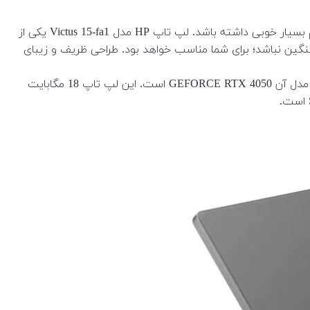
اچپی از برندهای بسیار پرکار در زمینه تولید لپ تاپ است. این مارک با تولید لپ تاپ‌های با کیفیت توانسته است در بازار لپ تاپ سهم بسیار خوبی داشته باشد. لپ تاپ HP مدل Victus 15-fa1 یکی از
 گرافیکی خیلی سنگین نباشد؛ برای شما مناسب خواهد بود. طراحی ظریف و زیبای
سازنده پردازنده این لپ تاپ اینتل سری Core i5 بوده و مدل آن 13500H خواهد بود. سازنده پردازنده گرافیکی این لپ تاپ انویدیا بوده و مدل آن GEFORCE RTX 4050 است. این لپ تاپ 18 مگابایت