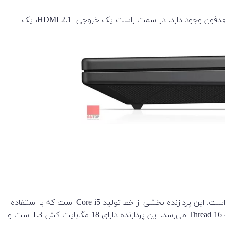
در سمت چپ لپ تاپ Victus، یک پورت برای اتصال به شارژر، یک درگاه USB Type-A، یک اسلات کارت SD و یک جک 3.5 میلی متری هدفون وجود دارد. در سمت راست یک خروجی HDMI 2.1، یک
پردازنده Intel Core i5-13500H که در این لپ تاپ به کار رفته یک پردازنده مخصوص لپ تاپ با 12 هسته است که در 2023 معرفی شده است. این پردازنده بخشی از خط تولید Core i5 است که با استفاده
از معماری Raptor Lake و ساخته شده است. به لطف فناوری Intel Hyper-Threading، تعداد هسته ها به طور موثر دو برابر می شود، و به 16 Thread می‌رسد. این پردازنده دارای 18 مگابایت کش L3 است و