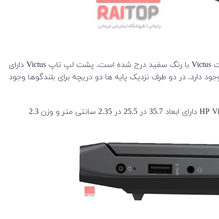
این لپ تاپ دارای شاسی ساده با آرم V شکل بزرگ، برجسته و بازتابنده(براق) در وسط درب لپ تاپ است. در زیر آن، در بین لولاها، عبارت Victus با رنگ سفید درج شده است. پشت لپ تاپ Victus دارای
د دارد. در دو طرف نزدیک پایه ها دو دریچه برای بلندگوها وجود
وقتی لپ‌تاپ را باز می‌کنید، یک حاشیه قاب ضخیم در زیر نمایشگر 15.6 اینچی وجود دارد که دارای یک آرم V بزرگ نیز می‌باشد. HP Victus 15 دارای ابعاد 35.7 در 25.5 در 2.35 سانتی متر و وزن 2.3