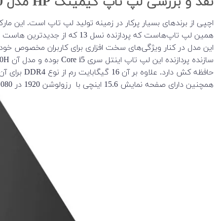
نقد و بررسی لپ تاپ گیمینگ HP مدل Victus 15-fa1 13500h 4050
همین لپ تاپ‌هاست که پردازنده
این مدل در کنار ویژگی‌های سخت افزاری برای کاربران مخصوص خود م
حافظه کش دارد. علاوه بر آن 16 گیگابایت رم از نوع DDR4 برای آن در نظر گرفته شده است. حافظه داخلی آن 512 گیگابایت از نوع SSD است.
همچنین دارای صفحه نمایش 15.6 اینچی با رزولوشن 1920 در 1080 است، در کنار طراحی تمیزی که می تواند با هر محیطی ترکیب شود.