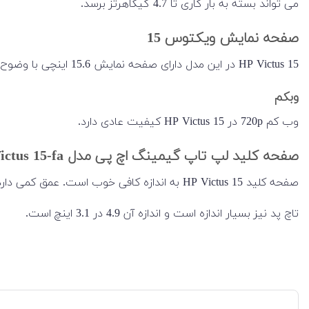
می تواند بسته به بار کاری تا 4.7 گیگاهرتز برسد.
صفحه نمایش ویکتوس 15
HP Victus 15 در این مدل دارای صفحه نمایش 15.6 اینچی با وضوح 1920 در 1080 است. این صفحه نمایش با پنل مات IPS است.
وبکم
وب کم 720p در HP Victus 15 کیفیت عادی دارد.
صفحه کلید لپ تاپ گیمینگ اچ پی مدل Victus 15-fa
صفحه کلید HP Victus 15 به اندازه کافی خوب است. عمق کمی دارد که تجربه تایپ را آسان‌تر می‌کند.
تاچ پد نیز بسیار اندازه است و اندازه آن 4.9 در 3.1 اینچ است.