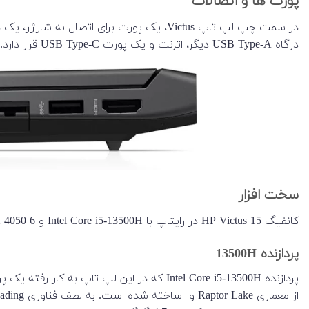
پورت ها و اتصالات
درگاه USB Type-A دیگر، اترنت و یک پورت USB Type-C قرار دارد.
سخت افزار
کانفیگ HP Victus 15 در رایتاپ با Intel Core i5-13500H و Nvidia GeForce RTX 4050 6 گیگابایت حافظه اختصاصی ارائه شد.
پردازنده 13500H