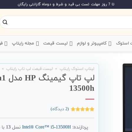
تا 7 روز مهلت تست بی قید و شرط و دوماه گارانتی رایگان
ت استوک
‌ کامپیوتر و لوازم
‌ لیست قیمت
‌ مجله رایتاپ
فر
لپتاپ استوک رایتاپ
»
لیست قیمت لپ تاپ رایتاپ
»
لپ تا
13500h
(
2
دیدگاه)
2
امتیاز
5.00
از 5 امتیاز
مشتری
پردازنده:
Intel® Core™ i5-13500H
نسل 13 با 18 مگ کش