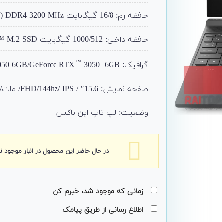
حافظه رم: 16/8 گیگابایت DDR4 3200 MHz (قابل ارتقا)
حافظه داخلی: 1000/512 گیگابایت PCIe® NVMe™ M.2 SSD (قابل ارتقا)
™
گرافیک: NVIDIA® GeForce® RTX 4050 6GB/GeForce RTX
3050 6GB
صفحه نمایش: 15.6″ / FHD/144hz/ IPS/ مات/250 nits
وضعیت: لپ تاپ اپن باکس
در حال حاضر این محصول در انبار موجود 
زمانی که موجود شد، خبرم کن
اطلاع رسانی از طریق پیامک