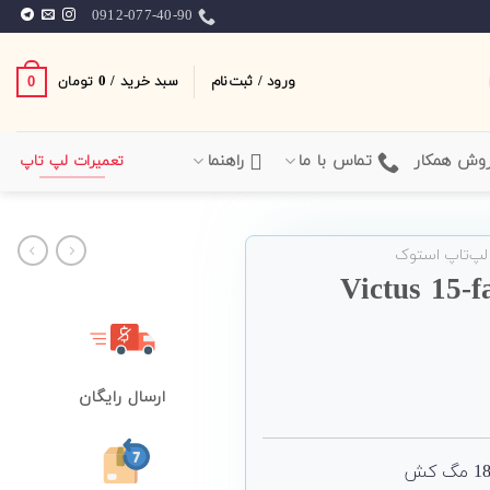
0912-077-40-90
ورود / ثبت‌نام
سبد خرید /
0
0
تومان
وش همکار
تماس با ما
راهنما
تعمیرات لپ تاپ
لپ‌تاپ استوک
پ گیمینگ HP مدل Victus 15-fa1
ارسال رایگان