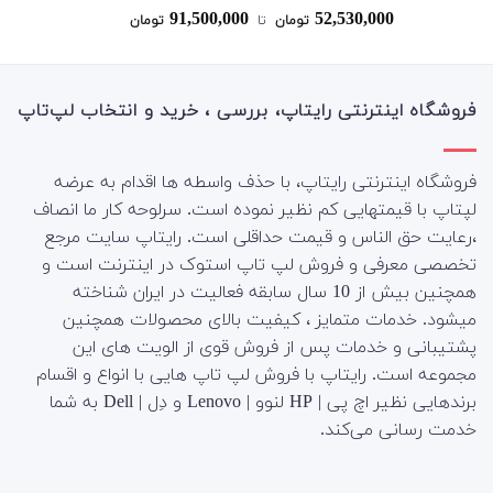
91,500,000
52,530,000
نمره
4.83
تومان
‌ تا ‌
تومان
از 5
فروشگاه اینترنتی رایتاپ، بررسی ، خرید و انتخاب لپ‌تاپ
فروشگاه اینترنتی رایتاپ، با حذف واسطه ها اقدام به عرضه
لپتاپ با قیمتهایی کم نظیر نموده است. سرلوحه کار ما انصاف
،رعایت حق الناس و قیمت حداقلی است. رایتاپ سایت مرجع
تخصصی معرفی و فروش لپ تاپ استوک در اینترنت است و
همچنین بیش از 10 سال سابقه فعالیت در ایران شناخته
میشود. خدمات متمایز ، کیفیت بالای محصولات همچنین
پشتیبانی و خدمات پس از فروش قوی از الویت های این
مجموعه است.
رایتاپ با فروش لپ تاپ هایی با انواع و اقسام
برندهایی نظیر اچ پی | HP لنوو | Lenovo و دِل | Dell به شما
خدمت رسانی می‌کند.