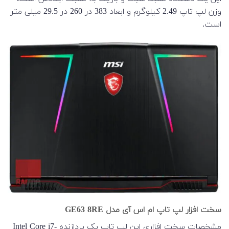
وزن لپ تاپ 2.49 کیلوگرم و ابعاد 383 در 260 در 29.5 میلی متر
است.
سخت افزار لپ تاپ ام اس آی مدل GE63 8RE
مشخصات سخت افزاری این لپ تاپ یک پردازنده Intel Core i7-