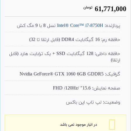
1
امتیاز
61,771,000
تومان
4.00
از 5
امتیاز
مشتری
پردازنده:
Intel® Core™ i7-8750H
نسل 8 با 9 مگ کش
حافظه رم: 16 گیگابایت DDR4 (قابل ارتقا تا 32)
حافظه داخلی: 128 گیگابایت SSD + یک ترابایت هارد (قابل
ارتقا)
گرافیک: Nvidia GeForce® GTX 1060 6GB GDDR5
صفحه نمایش: 15.6″ /FHD /120Hz
وضعیت: لپ تاپ اپن باکس
در انبار موجود نمی باشد