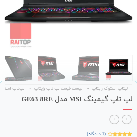
لپتاپ استوک رایتاپ
»
لیست قیمت لپ تاپ رایتاپ
»
لپ‌تاپ استوک
لپ تاپ گیمینگ MSI مدل GE63 8RE
(
1
دیدگاه)