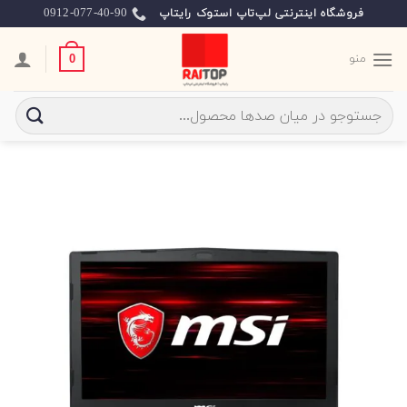
Ski
0912-077-40-90
فروشگاه اینترنتی لپ‌تاپ استوک رایتاپ
t
conten
منو
0
جستجو
برای: