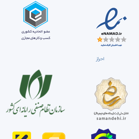
احراز