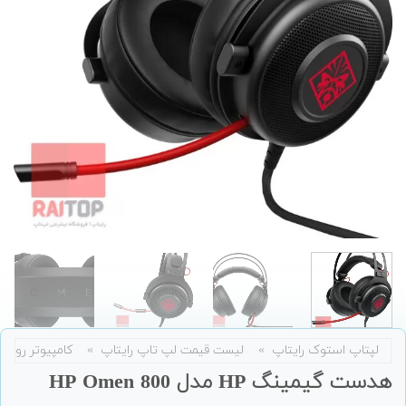
لپتاپ استوک رایتاپ
»
لیست قیمت لپ تاپ رایتاپ
»
کامپیوتر رومی
هدست گیمینگ HP مدل HP Omen 800