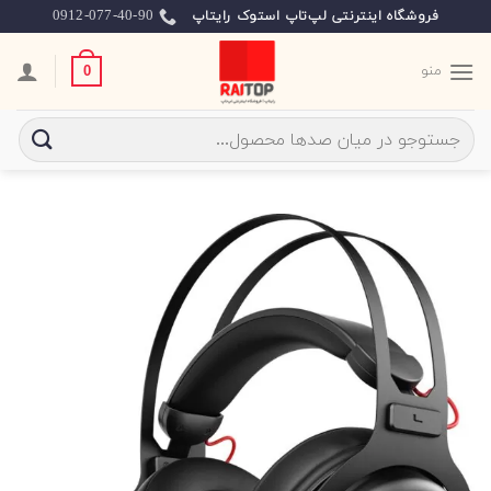
Ski
0912-077-40-90
فروشگاه اینترنتی لپ‌تاپ استوک رایتاپ
t
conten
منو
0
جستجو
برای: