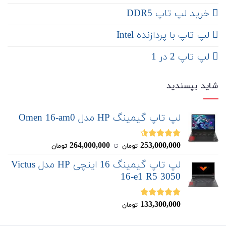
خرید لپ تاپ DDR5
لپ تاپ با پردازنده Intel
لپ تاپ 2 در 1
شاید بپسندید
لپ تاپ گیمینگ HP مدل Omen 16-am0
264,000,000
253,000,000
نمره
4.50
تومان
‌ تا ‌
تومان
از 5
لپ تاپ گیمینگ 16 اینچی HP مدل Victus
16-e1 R5 3050
133,300,000
نمره
5.00
تومان
از 5