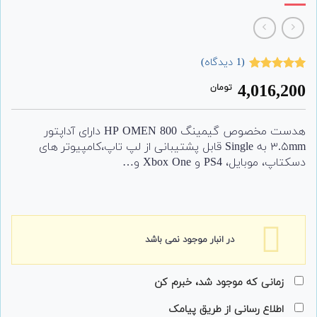
(
1
دیدگاه)
1
امتیاز
5.00
4,016,200
تومان
از 5 امتیاز
مشتری
هدست مخصوص گیمینگ HP OMEN 800 دارای آداپتور
۳.۵mm به Single قابل پشتیبانی از لپ تاپ،کامپیوتر های
دسکتاپ، موبایل، PS4 و Xbox One و…
در انبار موجود نمی باشد
زمانی که موجود شد، خبرم کن
اطلاع رسانی از طریق پیامک