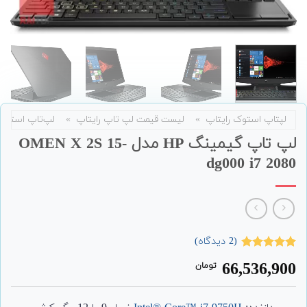
لپتاپ استوک رایتاپ
»
لیست قیمت لپ تاپ رایتاپ
»
لپ‌تاپ استوک
لپ تاپ گیمینگ HP مدل OMEN X 2S 15-
dg000 i7 2080
(
2
دیدگاه)
2
امتیاز
5.00
66,536,900
تومان
از 5 امتیاز
مشتری