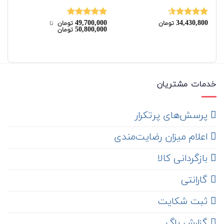
00
49,700,000
34,430,800
نمره
4.50
نمره
5.00
نم
تومان
تومان
‌ تا ‌
50,800,000
تومان
از 5
از 5
از 
خدمات مشتریان
‌ پرسش‌های پرتکرار
اعلام میزان رضایت‌مندی
‌ بازگردانی کالا
گارانتی
ثبت شکایت
‌ گزارش باگ