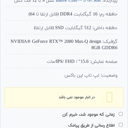
پردازنده:
Intel® Core™ i7-9750H
نسل 9 با 12 مگ کش
حافظه رم: 16 گیگابایت DDR4 (قابل ارتقا تا 64)
حافظه داخلی: 512 گیگابایت SSD (قابل ارتقا)
گرافیک: NVIDIA® GeForce RTX™ 2080 Max-Q design
8GB GDDR6
صفحه نمایش: 15.6″ / IPS/ FHD/مات
وضعیت: لپ تاپ اپن باکس
در انبار موجود نمی باشد
زمانی که موجود شد، خبرم کن
اطلاع رسانی از طریق پیامک