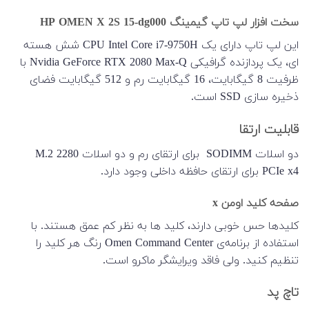
سخت افزار لپ تاپ گیمینگ HP OMEN X 2S 15-dg000
این لپ تاپ دارای یک CPU Intel Core i7-9750H شش هسته
ای، یک پردازنده گرافیکی Nvidia GeForce RTX 2080 Max-Q با
ظرفیت 8 گیگابایت، 16 گیگابایت رم و 512 گیگابایت فضای
ذخیره سازی SSD است.
قابلیت ارتقا
دو اسلات SODIMM برای ارتقای رم و دو اسلات M.2 2280
PCIe x4 برای ارتقای حافظه داخلی وجود دارد.
صفحه کلید اومن x
کلیدها حس خوبی دارند، کلید ها به نظر کم عمق هستند. با
استفاده از برنامه‌ی Omen Command Center رنگ هر کلید را
تنظیم کنید. ولی فاقد ویرایشگر ماکرو است.
تاچ پد