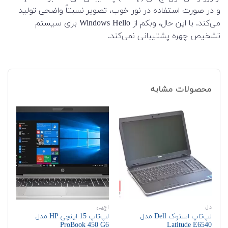
و در صورت استفاده در نور خوب، تصویر نسبتاً واضحی تولید
می‌کند. با این حال، وبکم از Windows Hello برای سیستم
تشخیص چهره پشتیبانی نمی‌کند.
محصولات مشابه
دل
اچ‌پی
اچ‌
لپ‌تاپ استوک Dell مدل
لپ‌تاپ 15 اینچی HP مدل
en
ProBook 450 G6
Latitude E6540