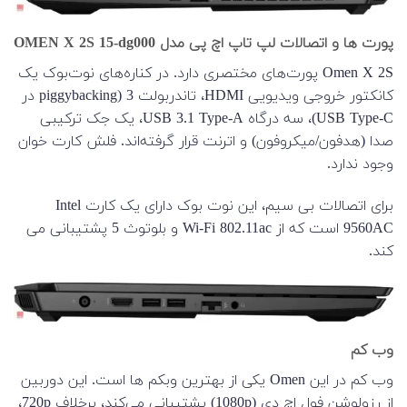
پورت ها و اتصالات لپ تاپ اچ پی مدل OMEN X 2S 15-dg000
Omen X 2S پورت‌های مختصری دارد. در کناره‌های نوت‌بوک یک
کانکتور خروجی ویدیویی HDMI، تاندربولت 3 (piggybacking در
USB Type-C)، سه درگاه USB 3.1 Type-A، یک جک ترکیبی
صدا (هدفون/میکروفون) و اترنت قرار گرفته‌اند. فلش کارت خوان
وجود ندارد.
برای اتصالات بی سیم، این نوت بوک دارای یک کارت Intel
9560AC است که از Wi-Fi 802.11ac و بلوتوث 5 پشتیبانی می
کند.
وب کم
وب کم در این Omen یکی از بهترین وبکم ها است. این دوربین
از رزولوشن فول اچ دی (1080p) پشتیبانی می‌کند، برخلاف 720p،