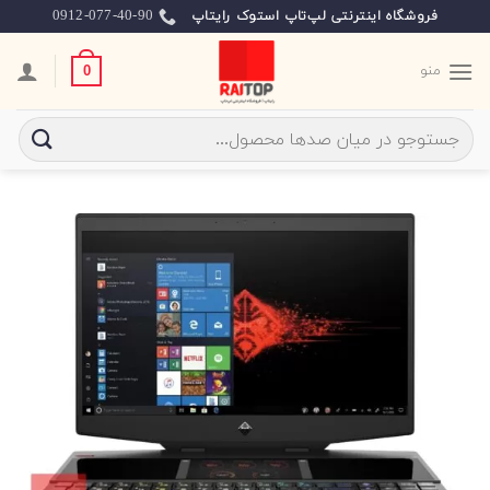
Ski
0912-077-40-90
فروشگاه اینترنتی لپ‌تاپ استوک رایتاپ
t
conten
منو
0
جستجو
برای: