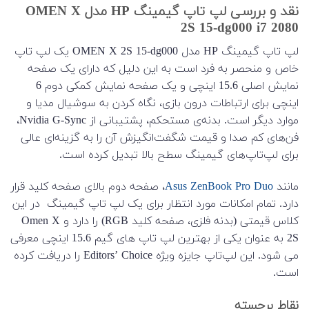
نقد و بررسی لپ تاپ گیمینگ HP مدل OMEN X
2S 15-dg000 i7 2080
لپ تاپ گیمینگ HP مدل OMEN X 2S 15-dg000 یک لپ تاپ
خاص و منحصر به فرد است به این دلیل که دارای یک صفحه
نمایش اصلی 15.6 اینچی و یک صفحه نمایش کمکی دوم 6
اینچی برای ارتباطات درون بازی، نگاه کردن به سوشیال مدیا و
موارد دیگر است. بدنه‌ی مستحکم، پشتیبانی از Nvidia G-Sync،
فن‌های کم صدا و قیمت شگفت‌انگیزش آن را به گزینه‌ای عالی
برای لپ‌تاپ‌های گیمینگ سطح بالا تبدیل کرده است.
مانند
Asus ZenBook Pro Duo
، صفحه دوم بالای صفحه کلید قرار
دارد. تمام امکانات مورد انتظار برای یک لپ تاپ گیمینگ در این
کلاس قیمتی (بدنه فلزی، صفحه کلید RGB) را دارد و Omen X
2S به عنوان یکی از بهترین لپ تاپ های گیم 15.6 اینچی معرفی
می شود. این لپ‌تاپ جایزه ویژه Editors’ Choice را دریافت کرده
است.
نقاط برجسته