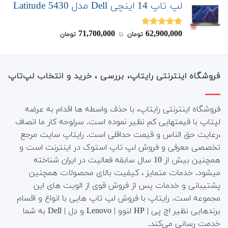
لپ تاپ 14 اینچی Dell مدل Latitude 5430
71,700,000
62,900,000
نمره
5.00
تومان
‌ تا ‌
تومان
از 5
فروشگاه اینترنتی رایتاپ، بررسی ، خرید و انتخاب لپ‌تاپ
فروشگاه اینترنتی رایتاپ، با حذف واسطه ها اقدام به عرضه
لپتاپ با قیمتهایی کم نظیر نموده است. سرلوحه کار ما انصاف
،رعایت حق الناس و قیمت حداقلی است. رایتاپ سایت مرجع
تخصصی معرفی و فروش لپ تاپ استوک در اینترنت است و
همچنین بیش از 10 سال سابقه فعالیت در ایران شناخته
میشود. خدمات متمایز ، کیفیت بالای محصولات همچنین
پشتیبانی و خدمات پس از فروش قوی از الویت های این
مجموعه است.
رایتاپ با فروش لپ تاپ هایی با انواع و اقسام
برندهایی نظیر اچ پی | HP لنوو | Lenovo و دِل | Dell به شما
خدمت رسانی می‌کند.