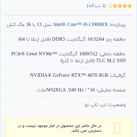
(
2
دیدگاه)
2
امتیاز
4.00
از 5
امتیاز
پردازنده:
Intel® Core™ i9-13900HX
نسل 13 با 36 مگ کش
مشتری
حافظه رم: 16/32/64 گیگابایت DDR5 (قابل ارتقا تا 64)
حافظه داخلی: 1000/512 گیگابایت PCIe® Gen4 NVMe™
TLC M.2 SSD (قابل ارتقا تا 2ترا)
گرافیک: NVIDIA® GeForce RTX™ 4070 8GB
صفحه نمایش: 16″ / WQXGA /240 Hz/مات
وضعیت: لپ تاپ نو
در حال حاضر این محصول در انبار موجود نیست و در
دسترس نمی باشد.