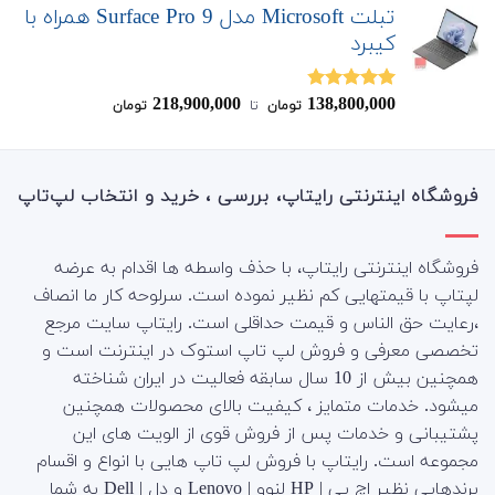
تبلت Microsoft مدل Surface Pro 9 همراه با
کیبرد
218,900,000
138,800,000
نمره
4.80
تومان
‌ تا ‌
تومان
از 5
فروشگاه اینترنتی رایتاپ، بررسی ، خرید و انتخاب لپ‌تاپ
فروشگاه اینترنتی رایتاپ، با حذف واسطه ها اقدام به عرضه
لپتاپ با قیمتهایی کم نظیر نموده است. سرلوحه کار ما انصاف
،رعایت حق الناس و قیمت حداقلی است. رایتاپ سایت مرجع
تخصصی معرفی و فروش لپ تاپ استوک در اینترنت است و
همچنین بیش از 10 سال سابقه فعالیت در ایران شناخته
میشود. خدمات متمایز ، کیفیت بالای محصولات همچنین
پشتیبانی و خدمات پس از فروش قوی از الویت های این
مجموعه است.
رایتاپ با فروش لپ تاپ هایی با انواع و اقسام
برندهایی نظیر اچ پی | HP لنوو | Lenovo و دِل | Dell به شما