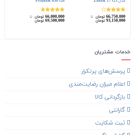
مدل ZBook 17 G3
ProBook 650 G8
10
00
66,000,000
66,750,000
نمره
نمره
4.67
نم
تومان
‌ تا ‌
تومان
‌ تا ‌
69,500,000
93,150,000
تومان
تومان
4.00
از 5
از 5
از 
خدمات مشتریان
‌ پرسش‌های پرتکرار
اعلام میزان رضایت‌مندی
‌ بازگردانی کالا
گارانتی
ثبت شکایت