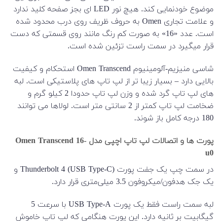
موضوع خودنمایی کند. هیچ نور LED ای بجز صفحه کلید ندارد
و علامت تجاری Omen به حروف ظریف روی درب محدود شده
است. عدد «16» به صورت کم رنگ مانند روی قسمتی که دست
قرار میگیرد در سمت راست تزئین شده است.
شاسی منیزیم-آلومینیوم Omen Transcend استحکام و کیفیت
بالایی دارد – بسیار زیبا تر از لپ تاپ های پلاستیکی است. لبه
های لپ تاپ گرد شده و وزن لپ تاپ حدودا 2 کیلو گرم و
ضخامت لپ تاپ کمتر از 2 سانتی متر است. لولاها می توانند
180 درجه کامل باز شوند.
پورت ها و اتصالات لپ تاپ اچپی مدل Omen Transcend 16-
u0
در سمت چپ یک جفت پورت Thunderbolt 4 (USB Type-C) و
یک جک هدفون/میکروفون 3.5 میلی‌متری قرار دارد.
لبه سمت راست فقط یک پورت USB Type-A با سرعت 5
گیگابیت بر ثانیه دارد. این پورت هنگامی که لپ تاپ خاموش