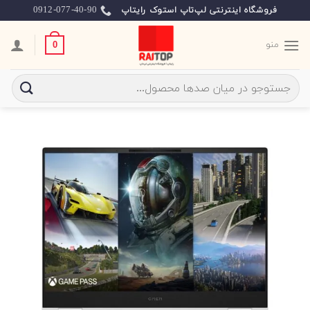
Ski
0912-077-40-90
فروشگاه اینترنتی لپ‌تاپ استوک رایتاپ
t
conten
منو
0
جستجو
برای: