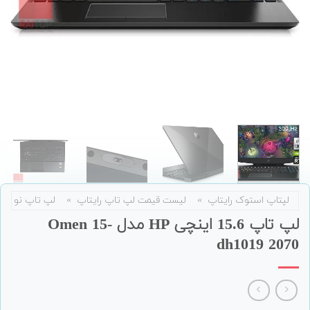
لپتاپ استوک رایتاپ
»
لیست قیمت لپ تاپ رایتاپ
»
لپ تاپ نو
لپ تاپ 15.6 اینچی HP مدل Omen 15-
dh1019 2070