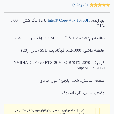
(
1
دیدگاه)
1
امتیاز
5.00
از 5 امتیاز
مشتری
پردازنده:
Intel® Core™ i7-10750H
با 12 مگ کش + 5.00
GHz
حافظه رم: 16/32/64 گیگابایت DDR4 (قابل ارتقا تا 64)
حافظه داخلی: 512/1000 گیگابایت SSD (قابل ارتقا)
گرافیک: NVIDIA GeForce RTX 2070 8GB/RTX 2070
Super/RTX 2080
صفحه نمایش: 15.6 اینچی / فول اچ دی
وضعیت: لپ تاپ استوک
در حال حاضر این محصول در انبار موجود نیست و در