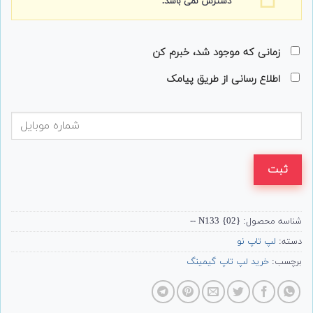
دسترس نمی باشد.
زمانی که موجود شد، خبرم کن
اطلاع رسانی از طریق پیامک
ثبت
شناسه محصول:
N133 {02} --
دسته:
لپ تاپ نو
برچسب:
خرید لپ تاپ گیمینگ