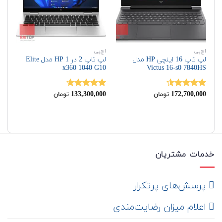
اچ‌پی
اچ‌پی
اچ‌
لپ تاپ 16 اینچی HP مدل
لپ تاپ 2 در 1 HP مدل Elite
G9
x360 1040 G10
Victus 16-s0 7840HS
00
133,300,000
172,700,000
نمره
4.50
نمره
4.67
نم
تومان
تومان
از 5
از 5
از 
خدمات مشتریان
‌ پرسش‌های پرتکرار
اعلام میزان رضایت‌مندی