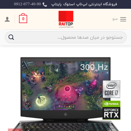
Ski
0912-077-40-90
فروشگاه اینترنتی لپ‌تاپ استوک رایتاپ
t
conten
منو
0
جستجو
برای: