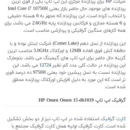
شرکت HP برای پردازنده مرکزی این لپ تاپ یکی از قوی ترین
پردازنده های موجود حال حاضر بازار یعنی Intel Core i7 10750H
را انتخاب کرده است. این پردازنده که مجهز به 6 هسته حقیقی
و 6 هسته مجازی و فرکانس پردازنده پایه 2.6GHz می باشد، برای
همه کارهای سنگین گرافیکی و پردازشی مناسب است.
این پردازنده از نسل دهم (Comet Lake) شرکت اینتل بوده و با
حافظه کش فوق العاده 12MB و اورکلاک 5.0GHz مناسب ترین
گزینه حال حاضر برای لپ تاپ های گیمینگ می باشد. بنچمارک
این پردازنده در حالت کلی عدد کم نظیر
12724
می باشد. این
پردازنده نسبت به نسل پیشین خود یعنی 9750H ده درصد قوی
تر است که این مورد به دلیل افزایش اورکلاک پردازنده محقق
شده است.
گرافیک لپ تاپ HP Omen Omen 15-dh1019
کارت گرافیک
استفاده شده در لپ تاپ نیز از دو بخش تشکیل
شده است. کارت گرافیک اولیه همان کارت گرافیک مجتمع با