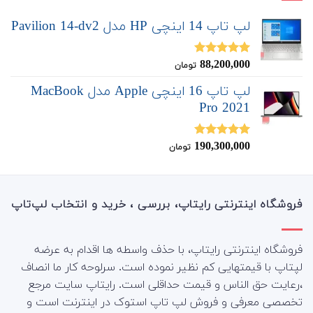
لپ تاپ 14 اینچی HP مدل Pavilion 14-dv2
88,200,000
نمره
5.00
تومان
از 5
لپ تاپ 16 اینچی Apple مدل MacBook
Pro 2021
190,300,000
نمره
5.00
تومان
از 5
فروشگاه اینترنتی رایتاپ، بررسی ، خرید و انتخاب لپ‌تاپ
فروشگاه اینترنتی رایتاپ، با حذف واسطه ها اقدام به عرضه
لپتاپ با قیمتهایی کم نظیر نموده است. سرلوحه کار ما انصاف
،رعایت حق الناس و قیمت حداقلی است. رایتاپ سایت مرجع
تخصصی معرفی و فروش لپ تاپ استوک در اینترنت است و