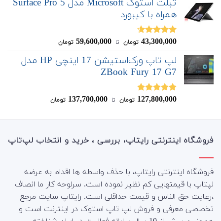
تبلت استوک Microsoft مدل Surface Pro 5
همراه با کیبورد
59,600,000
43,300,000
نمره
4.60
تومان
‌ تا ‌
تومان
از 5
لپ تاپ ورک‌استیشن 17 اینچی HP مدل
ZBook Fury 17 G7
137,700,000
127,800,000
نمره
5.00
تومان
‌ تا ‌
تومان
از 5
فروشگاه اینترنتی رایتاپ، بررسی ، خرید و انتخاب لپ‌تاپ
فروشگاه اینترنتی رایتاپ، با حذف واسطه ها اقدام به عرضه
لپتاپ با قیمتهایی کم نظیر نموده است. سرلوحه کار ما انصاف
،رعایت حق الناس و قیمت حداقلی است. رایتاپ سایت مرجع
تخصصی معرفی و فروش لپ تاپ استوک در اینترنت است و