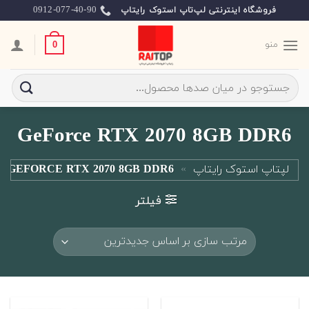
Ski
0912-077-40-90
فروشگاه اینترنتی لپ‌تاپ استوک رایتاپ
t
conten
منو
0
جستجو
برای:
GeForce RTX 2070 8GB DDR6
لپتاپ استوک رایتاپ
»
GEFORCE RTX 2070 8GB DDR6
فیلتر