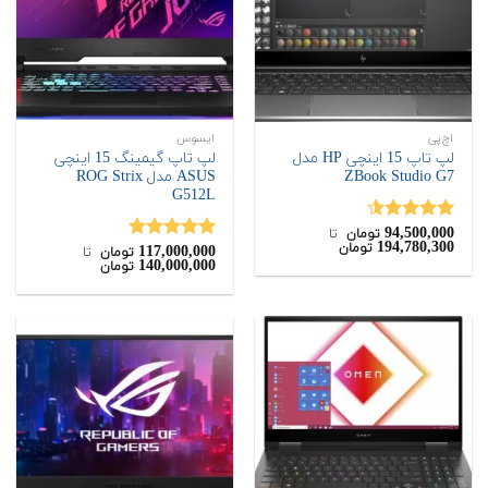
اچ‌پی
ایسوس
لپ تاپ 15 اینچی HP مدل
لپ تاپ گیمینگ 15 اینچی
ZBook Studio G7
ASUS مدل ROG Strix
G512L
94,500,000
نمره
4.50
تومان
‌ تا ‌
194,780,300
تومان
از 5
117,000,000
نمره
5.00
تومان
‌ تا ‌
140,000,000
تومان
از 5