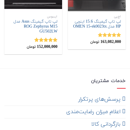
اچ‌پی
ایسوس
لپ تاپ گیمینگ 15.6 اینچی
لپ تاپ گیمینگ Asus مدل
HP مدل OMEN 15-ek0023tx
ROG Zephyrus M15
‎GU502LW
163,082,000
نمره
4.75
تومان
از 5
152,000,000
نمره
5.00
تومان
از 5
خدمات مشتریان
‌ پرسش‌های پرتکرار
اعلام میزان رضایت‌مندی
‌ بازگردانی کالا