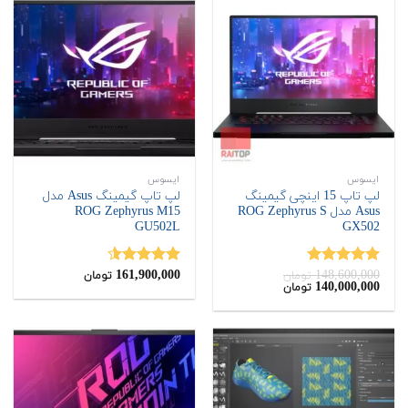
ایسوس
ایسوس
لپ تاپ 15 اینچی گیمینگ
لپ تاپ گیمینگ Asus مدل
Asus مدل ROG Zephyrus S
ROG Zephyrus M15
‎GU502L
GX502
161,900,000
148,600,000
نمره
5.00
نمره
4.50
تومان
تومان
قیمت
قیمت
140,000,000
تومان
از 5
از 5
اصلی:
فعلی:
140,000,000
148,600,000
تومان
تومان.
بود.