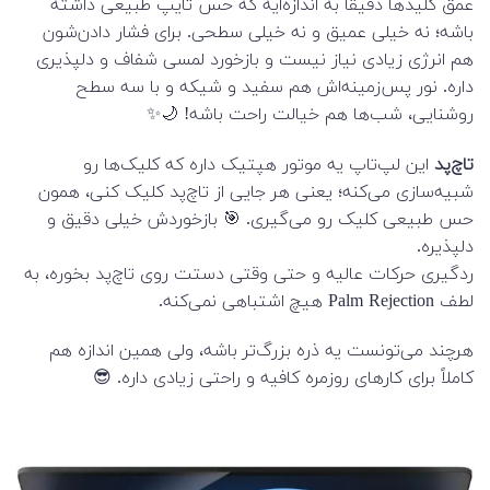
عمق کلیدها دقیقاً به اندازه‌ایه که حس تایپ طبیعی داشته
باشه؛ نه خیلی عمیق و نه خیلی سطحی. برای فشار دادن‌شون
هم انرژی زیادی نیاز نیست و بازخورد لمسی شفاف و دلپذیری
داره. نور پس‌زمینه‌اش هم سفید و شیکه و با سه سطح
روشنایی، شب‌ها هم خیالت راحت باشه! 🌙✨
تاچ‌پد
این لپ‌تاپ یه موتور هپتیک داره که کلیک‌ها رو
شبیه‌سازی می‌کنه؛ یعنی هر جایی از تاچ‌پد کلیک کنی، همون
حس طبیعی کلیک رو می‌گیری. 🎯 بازخوردش خیلی دقیق و
دلپذیره.
ردگیری حرکات عالیه و حتی وقتی دستت روی تاچ‌پد بخوره، به
لطف Palm Rejection هیچ اشتباهی نمی‌کنه.
هرچند می‌تونست یه ذره بزرگ‌تر باشه، ولی همین اندازه هم
کاملاً برای کارهای روزمره کافیه و راحتی زیادی داره. 😎