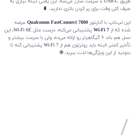
طریق USB-C با سرعت شارژ می‌شه. این یعنی دیگه نیازی به
صرف کلی وقت برای پر کردن باتری ندارید. 🔋
این لپ‌تاپ با آداپتور
Qualcomm FastConnect 7800
عرضه
شده که از
Wi-Fi 7
پشتیبانی می‌کنه. درست مثل Wi-Fi 6E، این
نسل هم باند ۶ گیگاهرتز رو ارائه می‌ده، ولی با سرعت بیشتر و
تأخیر کمتر. البته باید روترتون هم از Wi-Fi 7 پشتیبانی کنه تا
بتونید از این ویژگی‌ها لذت ببرید. 🌐