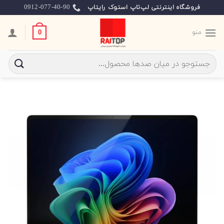
Ski
0912-077-40-90
فروشگاه اینترنتی لپ‌تاپ استوک رایتاپ
t
conten
منو
0
جستجو
برای: