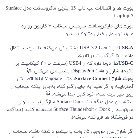
پورت ها و اتصالات لپ تاپ 15 اینچی ماکروسافت مدل Surface
Laptop 7
پورت‌های مایکروسافت سرفیس لپ‌تاپ ۷ کارتون رو راه
می‌ندازن، ولی خیلی متنوع نیستن.
USB-A
: از USB 3.2 Gen 1 پشتیبانی می‌کنه، با سرعت انتقال
داده تا ۵ گیگابیت بر ثانیه.
USB-C‌ها
: دوتا داره که از USB4 (سرعت تا ۴۰ گیگابیت بر
ثانیه)، شارژ و DisplayPort 1.4a پشتیبانی می‌کنن. 🚀
پورت شارژ Surface Connect:
مثل MagSafe اپله! اتصالش
آهنرباییه و اگر سیم به جایی گیر کنه، به‌جای اینکه لپ‌تاپ از
روی میز پرت بشه، خود کابل جدا می‌شه. 🙌
البته، این مدل دیگه با Surface Dock 2 سازگار نیست، ولی
می‌تونید از Surface Thunderbolt 4 Dock استفاده کنید (جداگانه
در فروشگاه ها فروخته می‌شه).
اگر شارژرتون خروجی ۶۵ وات یا بیشتر داشته باشه، لپ‌تاپ از