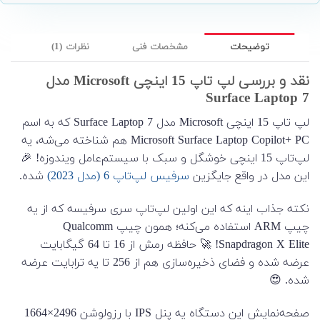
توضیحات
مشخصات فنی
نظرات (1)
نقد و بررسی لپ تاپ 15 اینچی Microsoft مدل
Surface Laptop 7
لپ تاپ 15 اینچی Microsoft مدل Surface Laptop 7 که به اسم
Microsoft Surface Laptop Copilot+ PC هم شناخته می‌شه، یه
لپ‌تاپ 15 اینچی خوشگل و سبک با سیستم‌عامل ویندوزه! 🎉
این مدل در واقع جایگزین
سرفیس لپ‌تاپ 6 (مدل 2023)
شده.
نکته جذاب اینه که این اولین لپ‌تاپ سری سرفیسه که از یه
چیپ ARM استفاده می‌کنه؛ همون چیپ Qualcomm
Snapdragon X Elite! 🚀 حافظه رمش از 16 تا 64 گیگابایت
عرضه شده و فضای ذخیره‌سازی هم از 256 تا یه ترابایت عرضه
شده. 😍
صفحه‌نمایش این دستگاه یه پنل IPS با رزولوشن 2496×1664