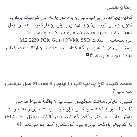
ارتقا و تعمیر
کافیه پایه‌های زیر لپ‌تاپ رو با ناخن یا یه ابزار کوچیک بردارید
(چون چسبی نیستن) و پیچ‌های زیرش رو باز کنید. بعدش، پنل
پشتی که با آهنربا محکم شده رو جدا کنید و تمام! ✨
این لپ‌تاپ از اسلات M.2 2230 PCIe Gen 4 NVMe SSD
پشتیبانی می‌کنه، پس اگه خواستید حافظه رو ارتقا بدید، خیلی
ساده انجام می‌شه. 🖱️💾
صفحه کلید و تاچ پد لپ تاپ 15 اینچی Microsoft مدل سرفیس
لپ تاپ 7
کیبورد مایکروسافت سرفیس لپ‌تاپ ۷ واقعاً عالیه! طراحی
کلیدها جوریه که فضای کافی برای تایپ راحت دارن و به سرعت
بهش عادت می‌کنی. فقط اگه کلیدهای فانکشن (مثل F1 تا F12)
یه کوچولو بزرگ‌تر بودن، پیدا کردنشون آسون‌تر می‌شد. 😅