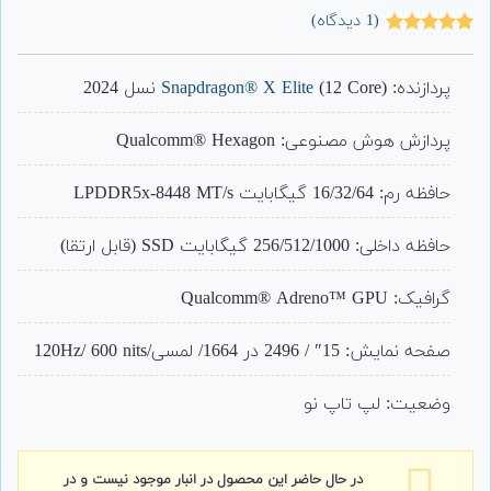
(
1
دیدگاه)
1
امتیاز
5.00
از 5 امتیاز
مشتری
پردازنده:
(12 Core) نسل 2024
Snapdragon® X Elite
پردازش هوش مصنوعی: Qualcomm® Hexagon
حافظه رم: 16/32/64 گیگابایت LPDDR5x-8448 MT/s
حافظه داخلی: 256/512/1000 گیگابایت SSD (قابل ارتقا)
گرافیک: Qualcomm® Adreno™ GPU
صفحه نمایش: 15″ / 2496 در 1664/ لمسی/120Hz/ 600 nits
وضعیت: لپ تاپ نو
در حال حاضر این محصول در انبار موجود نیست و در