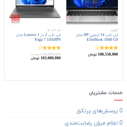
اچ‌پی
لپ تاپ نو
لپ 
لپ تاپ 14 اینچی HP مدل
لپ تاپ 2 در 1 Lenovo مدل
2G
Yoga 7 14AHP9
EliteBook 1040 G9
00
118,000,000
108,550,000
نمره
نمره
نم
تومان
تومان
قیمت
قیمت
103,000,000
تومان
4.00
از 5
4.00
از 5
از 
اصلی:
فعلی:
103,000,000
118,000,000
تومان
تومان.
بود.
خدمات مشتریان
‌ پرسش‌های پرتکرار
اعلام میزان رضایت‌مندی