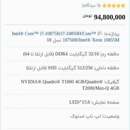
(
1
دیدگاه)
1
امتیاز
5.00
94,800,000
تومان
از 5 امتیاز
مشتری
پردازنده:
Core™ i7-
/
i7-10850H
/
Intel® Core™ i7-10875H
Intel® Xeon 10855M
/
10750H
نسل 10
حافظه رم: 32/16 گیگابایت DDR4 (قابل ارتقا تا 64)
حافظه داخلی: 512/256 گیگابایت SSD (قابل ارتقا)
گرافیک: NVIDIA® Quadro® T1000 4GB/Quadro®
T2000/Max-Q 4GB
صفحه نمایش: 15.6″/LED
وضعیت: لپ تاپ استوک