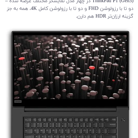
ThinkPad P1 (Gen3) در چهار مدل نمایشگر مختلف عرضه شده –
دو تا با رزولوشن FHD و دو تا با رزولوشن کامل 4K. همه به جز
گزینه ارزان‌تر HDR هم دارن.