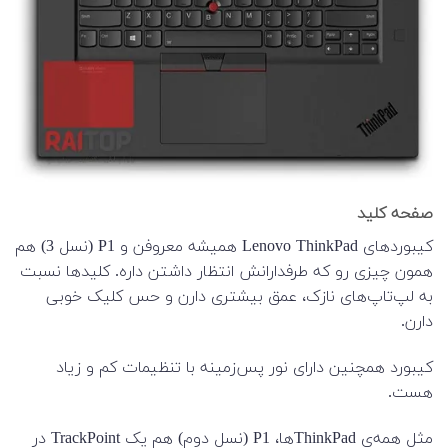
صفحه کلید
کیبورد‌های Lenovo ThinkPad همیشه معروفن و P1 (نسل 3) هم
همون چیزی رو که طرفدارانش انتظار داشتن داره. کلیدها نسبت
به لپ‌تاپ‌های نازک، عمق بیشتری دارن و حس کلیک خوبی
دارن.
کیبورد همچنین دارای نور پس‌زمینه با تنظیمات کم و زیاد
هست.
مثل همه‌ی ThinkPad‌ها، P1 (نسل دوم) هم یک TrackPoint در