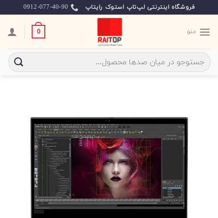
Ski
0912-077-40-90
فروشگاه اینترنتی لپ‌تاپ استوک رایتاپ
t
conten
منو
0
جستجو
برای: