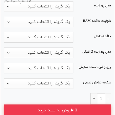
❌ انتخابِ کانفیگِ دیگر
مدل پردازنده
ظرفیت حافظه RAM
حافظه داخلی
مدل پردازنده گرافیکی
رزولوشن صفحه نمایش
صفحه نمایش لمسی
لپ تاپ 15 اینچی Lenovo مدل ThinkPad P1 Gen 3 عدد
افزودن به سبد خرید