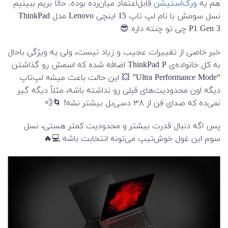
هم یه
ورک‌استیشن
قابل‌اعتمادِ میان‌رده بوده. حالا بریم ببینیم
نسل سومش با نام لپ تاپ 15 اینچی Lenovo مدل ThinkPad
P1 Gen 3 چی تو چنته داره 😎
خبر خاصی از تغییرات عجیب و زیاد نیست، ولی یه ویژگی باحال
به کل خانواده‌ی ThinkPad P اضافه شده که اسمش رو گذاشتن
“Ultra Performance Mode” 💥 این حالت باعث میشه لپ‌تاپ
دیگه اون محدودیت‌های قبلی رو نداشته باشه، مثلاً دیگه گیر
نمی‌ده که صدای فن از ۳۸ دسی‌بل بیشتر نشه! 🌀💨
پس اگه دنبال قدرت بیشتر و محدودیت کمتر هستی، نسل
سوم این غول خوش‌تیپ می‌تونه انتخابت باشه 💻🔥