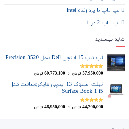
لپ تاپ با پردازنده Intel
لپ تاپ 2 در 1
شاید بپسندید
لپ تاپ 15 اینچی Dell مدل Precision 3520
60,773,100
57,950,000
نمره
4.50
تومان
‌ تا ‌
تومان
از 5
تبلت استوک 13 اینچی مایکروسافت مدل
Surface Book 1 i5
46,950,000
44,200,000
نمره
4.67
تومان
‌ تا ‌
تومان
از 5