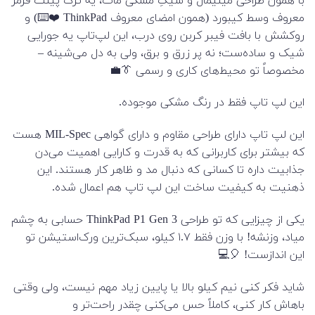
با همون طراحی مینیمال و شیکِ مشکی مات، یه ترک پینت قرمز
معروف وسط کیبورد (همون امضای معروف ThinkPad ❤️⌨️) و
روکشش با بافت فیبر کربن روی درب، این لپ‌تاپ یه جورایی
شیک و ساده‌ست؛ نه پر زرق و برق، ولی به دل می‌شینه –
مخصوصاً تو محیط‌های کاری و رسمی 👔💼
این لپ تاپ فقط در رنگ مشکی موجوده.
این لپ تاپ دارای طراحی مقاوم و دارای گواهی MIL-Spec هست
که بیشتر برای کاربرانی که به قدرت و کارایی اهمیت می‌دن
جذابیت داره تا کسانی که دنبال مد و ظاهر کار هستند. این
ذهنیت به کیفیت ساخت این لپ تاپ هم اعمال شده.
یکی از چیزایی که تو طراحی ThinkPad P1 Gen 3 حسابی به چشم
میاد، وزنشه! با وزن فقط ۱.۷ کیلو، سبک‌ترین ورک‌استیشن تو
این اندازست! 🎈💻
شاید فکر کنی نیم کیلو بالا یا پایین زیاد مهم نیست، ولی وقتی
باهاش کار کنی، کاملاً حس می‌کنی چقدر راحت‌تر و