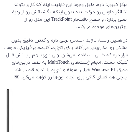
مرکز کیبورد داره. دلیل وجود این قابلیت اینه که کاربر بتونه
نشانگر ماوس رو حرکت بده بدون اینکه انگشتانش رو از ردیف
اصلی برداره، و سطح بافت‌دار TrackPoint این مدل رو از
بهترین‌های موجود می‌کنه.
در همین راستا، تاچ‌پد احساس نرمی داره و کنترل دقیق بدون
مشکل رو امکان‌پذیر می‌کنه. بالای تاچ‌پد، کلیدهای فیزیکی ماوس
قرار داره که خیلی استفاده نمی‌‌شن، ولی تاچ‌پد هم پایینش قابل
کلیک هست. انجام ژست‌های MultiTouch به لطف درایورهای
دقیق Windows P1 خیلی آسونه و تاچ‌پد با اندازه 3.9 در 2.6
اینچی هم فضای کافی برای انجام اون‌ها رو فراهم می‌کرد. ⌨️