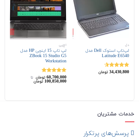
دل
اچ‌پی
اچ‌
لپ‌تاپ استوک Dell مدل
لپ تاپ 15 اینچی HP مدل
on
ZBook 15 Studio G5
Latitude E6540
Workstation
00
34,430,800
نمره
4.50
نم
تومان
از 5
60,700,000
00
نمره
5.00
تومان
‌ تا ‌
100,850,000
تومان
از 5
خدمات مشتریان
‌ پرسش‌های پرتکرار