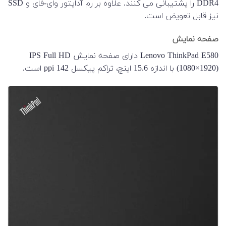
DDR4 را پشتیبانی می کنند. علاوه بر رم آداپتور وای-فای و SSD
نیز قابل تعویض است.
صفحه نمایش
Lenovo ThinkPad E580 دارای صفحه نمایش IPS Full HD
(1080×1920) با اندازه 15.6 اینچ، تراکم پیکسل 142 ppi است.