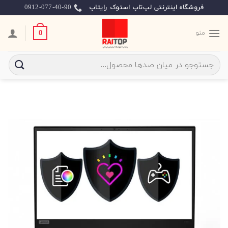
Ski
0912-077-40-90
فروشگاه اینترنتی لپ‌تاپ استوک رایتاپ
t
conten
منو
0
جستجو
برای: