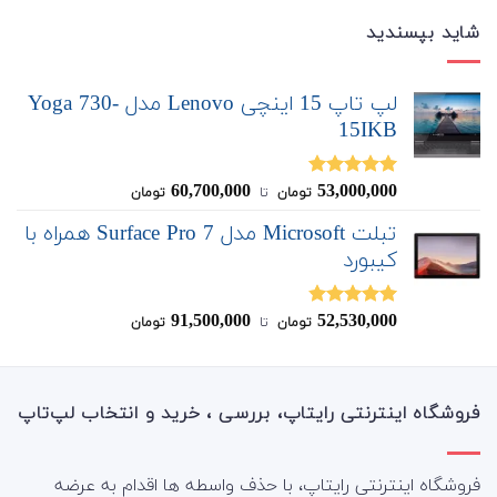
شاید بپسندید
لپ تاپ 15 اینچی Lenovo مدل Yoga 730-
15IKB
60,700,000
53,000,000
نمره
5.00
تومان
‌ تا ‌
تومان
از 5
تبلت Microsoft مدل Surface Pro 7 همراه با
کیبورد
91,500,000
52,530,000
نمره
4.83
تومان
‌ تا ‌
تومان
از 5
فروشگاه اینترنتی رایتاپ، بررسی ، خرید و انتخاب لپ‌تاپ
فروشگاه اینترنتی رایتاپ، با حذف واسطه ها اقدام به عرضه