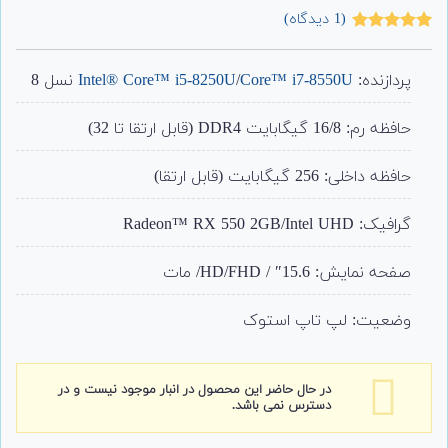
(
1
دیدگاه)
1
امتیاز
5.00
از 5 امتیاز
مشتری
پردازنده:
Core™ i7-8550U
/
Intel® Core™ i5-8250U
نسل 8
حافظه رم: 16/8 گیگابایت DDR4 (قابل ارتقا تا 32)
حافظه داخلی: 256 گیگابایت (قابل ارتقا)
گرافیک: Radeon™ RX 550 2GB/Intel UHD
صفحه نمایش: 15.6″ / HD/FHD/ مات
وضعیت: لپ تاپ استوک
در حال حاضر این محصول در انبار موجود نیست و در
دسترس نمی باشد.