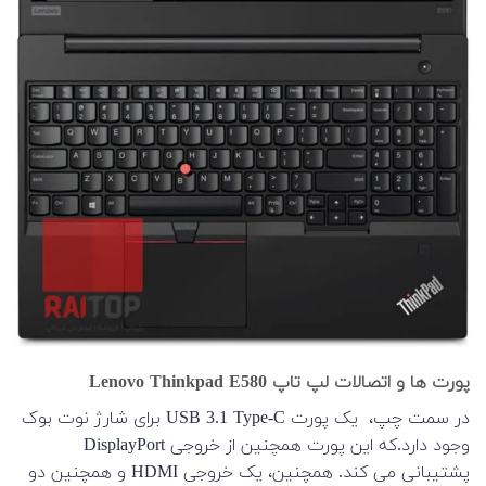
پورت ها و اتصالات لپ تاپ Lenovo Thinkpad E580
در سمت چپ، یک پورت USB 3.1 Type-C برای شارژ نوت بوک
وجود دارد.که این پورت همچنین از خروجی DisplayPort
پشتیبانی می کند. همچنین، یک خروجی HDMI و همچنین دو