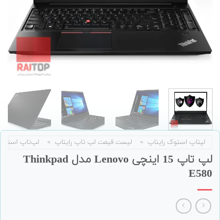
لپتاپ استوک رایتاپ
»
لیست قیمت لپ تاپ رایتاپ
»
لپ‌تاپ استوک
لپ تاپ 15 اینچی Lenovo مدل Thinkpad
E580