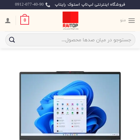
Ski
0912-077-40-90
فروشگاه اینترنتی لپ‌تاپ استوک رایتاپ
t
conten
منو
0
جستجو
برای: