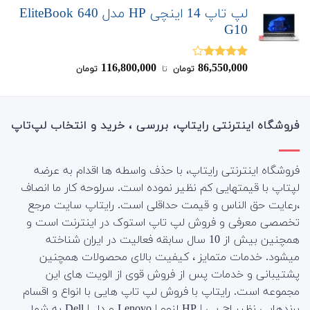
لپ تاپ 14 اینچی HP مدل EliteBook 640
G10
116,800,000
86,550,000
نمره
تومان
‌ تا ‌
تومان
4.00
از 5
فروشگاه اینترنتی رایتاپ، بررسی ، خرید و انتخاب لپ‌تاپ
فروشگاه اینترنتی رایتاپ، با حذف واسطه ها اقدام به عرضه
لپتاپ با قیمتهایی کم نظیر نموده است. سرلوحه کار ما انصاف
،رعایت حق الناس و قیمت حداقلی است. رایتاپ سایت مرجع
تخصصی معرفی و فروش لپ تاپ استوک در اینترنت است و
همچنین بیش از 10 سال سابقه فعالیت در ایران شناخته
میشود. خدمات متمایز ، کیفیت بالای محصولات همچنین
پشتیبانی و خدمات پس از فروش قوی از الویت های این
مجموعه است.
رایتاپ با فروش لپ تاپ هایی با انواع و اقسام
برندهایی نظیر اچ پی | HP لنوو | Lenovo و دِل | Dell به شما