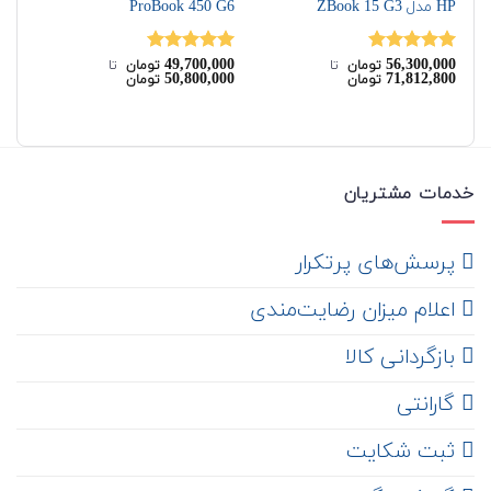
HP مدل ZBook 15 G3
ProBook 450 G6
G7
00
49,700,000
56,300,000
نمره
5.00
نمره
5.00
نم
تومان
‌ تا ‌
تومان
‌ تا ‌
00
50,800,000
71,812,800
تومان
تومان
از 5
از 5
از 
خدمات مشتریان
‌ پرسش‌های پرتکرار
اعلام میزان رضایت‌مندی
‌ بازگردانی کالا
گارانتی
ثبت شکایت