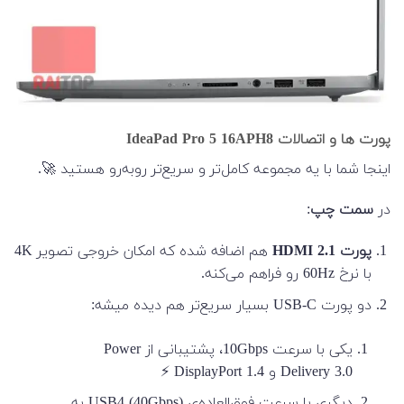
پورت ها و اتصالات IdeaPad Pro 5 16APH8
اینجا شما با یه مجموعه کامل‌تر و سریع‌تر روبه‌رو هستید 🚀.
در
سمت چپ
:
پورت HDMI 2.1
هم اضافه شده که امکان خروجی تصویر 4K
با نرخ 60Hz رو فراهم می‌کنه.
دو پورت USB-C بسیار سریع‌تر هم دیده میشه:
یکی با سرعت 10Gbps، پشتیبانی از Power
Delivery 3.0 و DisplayPort 1.4 ⚡
دیگری با سرعت فوق‌العاده‌ی USB4 (40Gbps) به