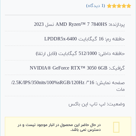
(
1
دیدگاه)
1
امتیاز
5.00
از 5 امتیاز
مشتری
پردازنده: AMD Ryzen™ 7 7840HS نسل 2023
حافظه رم: 16 گیگابایت LPDDR5x-6400
حافظه داخلی: 512/1000 گیگابایت (قابل ارتقا)
گرافیک: NVIDIA® GeForce RTX™ 3050 6GB
صفحه نمایش: 16″/ 2.5K/IPS/350nits/100%sRGB/120Hz/
مات
وضعیت: لپ تاپ اپن باکس
در حال حاضر این محصول در انبار موجود نیست و در
دسترس نمی باشد.