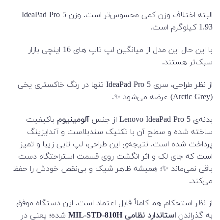
البته اختلاف وزن کمی محسوس‌تر است. وزن IdeaPad Pro 5
1.93 کیلوگرم است.
با این حال این مدل از میانگین لپ تاپ های 16 اینچی بازار
سبک‌تر هستند.
از نظر طراحی، سری IdeaPad Pro 5 تنها در رنگ خاکستری یخی
(Arctic Grey) عرضه می‌شود ✨.
بدنه‌ی Lenovo IdeaPad Pro 5 از جنس
آلومینیوم
باکیفیت
ساخته شده و سطح آن با تکنیک سندبلاست و آندایزینگ
پرداخت شده است. نتیجه‌ی این طراحی، لپ تابی زیبا و تمیز
است که جای لک و اثر انگشت روی قسمت استراحتگاه دست
باقی نمی‌ماند ✨؛ همیشه ظاهر شیک و بی‌نقص خودش را حفظ
می‌کند.
از نظر استحکام هم کاملاً قابل اعتماد است. این دستگاه موفق
به گذراندن
استاندارد نظامی MIL-STD-810H
شده؛ یعنی در